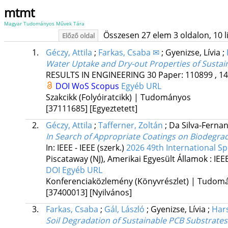
mtmt
Magyar Tudományos Művek Tára
Összesen 27 elem 3 oldalon, 10 lis
Előző oldal
1.
Géczy, Attila
;
Farkas, Csaba ✉
;
Gyenizse, Lívia
;
Water Uptake and Dry-out Properties of Sustain
RESULTS IN ENGINEERING
30
Paper: 110899 , 14
DOI
WoS
Scopus
Egyéb URL
Szakcikk (Folyóiratcikk) | Tudományos
[37111685]
[Egyeztetett]
2.
Géczy, Attila
;
Tafferner, Zoltán
;
Da Silva-Ferna
In Search of Appropriate Coatings on Biodegra
In: IEEE - IEEE (szerk.)
2026 49th International Sp
Piscataway (NJ), Amerikai Egyesült Államok :
IEE
DOI
Egyéb URL
Konferenciaközlemény (Könyvrészlet) | Tudom
[37400013]
[Nyilvános]
3.
Farkas, Csaba
;
Gál, László
;
Gyenizse, Lívia
;
Har
Soil Degradation of Sustainable PCB Substrate