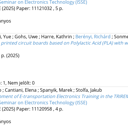
Seminar on Electronics Technology (ISSE)
E
(2025)
Paper: 11121032 , 5 p.
ányos
i, Yue
;
Gohs, Uwe
;
Harre, Kathrin
;
Berényi, Richárd
;
Sonme
rinted circuit boards based on Polylactic Acid (PLA) with w
 p.
(2025)
 1, Nem jelölt: 0
no
;
Cantiani, Elena
;
Spanyik, Marek
;
Stolfa, Jakub
ent of E-transportation Electronics Training in the TRIRE
Seminar on Electronics Technology (ISSE)
E
(2025)
Paper: 11120958 , 4 p.
ányos