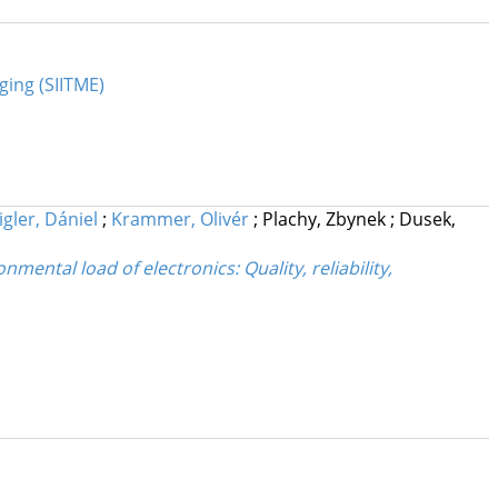
ging (SIITME)
igler, Dániel
;
Krammer, Olivér
;
Plachy, Zbynek
;
Dusek,
ental load of electronics: Quality, reliability,