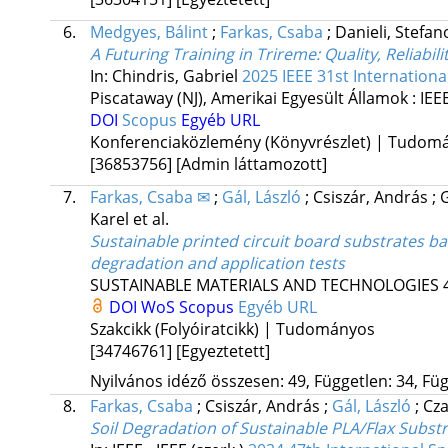
6.
Medgyes, Bálint
;
Farkas, Csaba
;
Danieli, Stefa
A Futuring Training in Trireme: Quality, Reliabil
In: Chindris, Gabriel
2025 IEEE 31st Internation
Piscataway (NJ), Amerikai Egyesült Államok :
IEE
DOI
Scopus
Egyéb URL
Konferenciaközlemény (Könyvrészlet) | Tudom
[36853756]
[Admin láttamozott]
7.
Farkas, Csaba ✉
;
Gál, László
;
Csiszár, András
;
Karel
et al.
Sustainable printed circuit board substrates ba
degradation and application tests
SUSTAINABLE MATERIALS AND TECHNOLOGIES
DOI
WoS
Scopus
Egyéb URL
Szakcikk (Folyóiratcikk) | Tudományos
[34746761]
[Egyeztetett]
Nyilvános idéző összesen: 49, Független: 34, Füg
8.
Farkas, Csaba
;
Csiszár, András
;
Gál, László
;
Cz
Soil Degradation of Sustainable PLA/Flax Subst