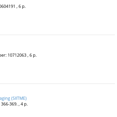
0604191 , 6 p.
er: 10712063 , 6 p.
aging (SIITME)
 366-369. , 4 p.