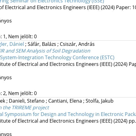
ring Seminar on Electronics Technology (ISSE)
 of Electrical and Electronics Engineers (IEEE)
(2024)
Paper: 1
ányos
 1, Nem jelölt: 0
gler, Dániel
;
Sáfár, Balázs
;
Csiszár, András
IR and SEM Analysis of Soil Degradation
s System-Integration Technology Conference (ESTC)
titute of Electrical and Electronics Engineers (IEEE)
(2024)
Pap
ányos
 2, Nem jelölt: 0
rek
;
Danieli, Stefano
;
Cantiani, Elena
;
Stolfa, Jakub
n the TRIREME project
nal Symposium for Design and Technology in Electronic Pack
titute of Electrical and Electronics Engineers (IEEE)
(2024)
pp.
ányos