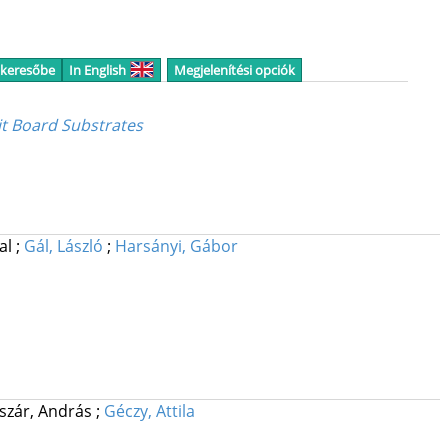
 keresőbe
In English
Megjelenítési opciók
it Board Substrates
cal
;
Gál, László
;
Harsányi, Gábor
iszár, András
;
Géczy, Attila