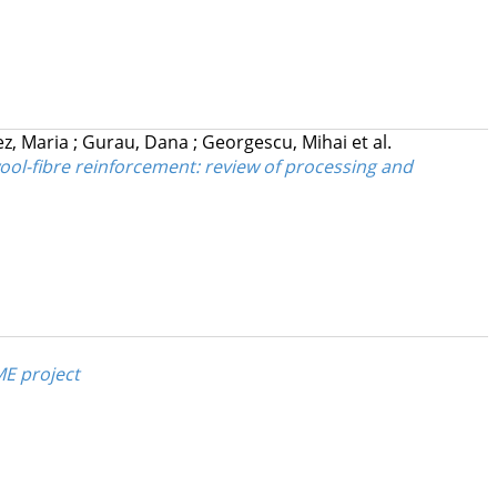
z, Maria
;
Gurau, Dana
;
Georgescu, Mihai
et al.
ool-fibre reinforcement: review of processing and
ME project