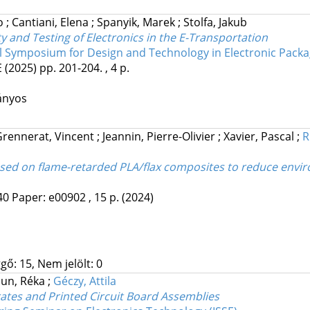
no
;
Cantiani, Elena
;
Spanyik, Marek
;
Stolfa, Jakub
ity and Testing of Electronics in the E-Transportation
al Symposium for Design and Technology in Electronic Packa
E
(2025)
pp. 201-204. , 4 p.
ányos
Grennerat, Vincent
;
Jeannin, Pierre-Olivier
;
Xavier, Pascal
;
R
sed on flame-retarded PLA/flax composites to reduce environm
40
Paper: e00902 , 15 p.
(2024)
gő: 15, Nem jelölt: 0
aun, Réka
;
Géczy, Attila
rates and Printed Circuit Board Assemblies