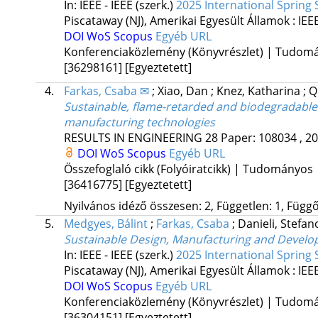
In: IEEE - IEEE (szerk.)
2025 International Spring 
Piscataway (NJ), Amerikai Egyesült Államok :
IEE
DOI
WoS
Scopus
Egyéb URL
Konferenciaközlemény (Könyvrészlet) | Tudom
[36298161]
[Egyeztetett]
4.
Farkas, Csaba ✉
;
Xiao, Dan
;
Knez, Katharina
;
Q
Sustainable, flame-retarded and biodegradable p
manufacturing technologies
RESULTS IN ENGINEERING
28
Paper: 108034 , 20
DOI
WoS
Scopus
Egyéb URL
Összefoglaló cikk (Folyóiratcikk) | Tudományos
[36416775]
[Egyeztetett]
Nyilvános idéző összesen: 2, Független: 1, Függő:
5.
Medgyes, Bálint
;
Farkas, Csaba
;
Danieli, Stefa
Sustainable Design, Manufacturing and Developm
In: IEEE - IEEE (szerk.)
2025 International Spring 
Piscataway (NJ), Amerikai Egyesült Államok :
IEE
DOI
WoS
Scopus
Egyéb URL
Konferenciaközlemény (Könyvrészlet) | Tudom
[36304151]
[Egyeztetett]