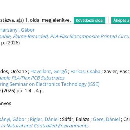
tázva, a(z) 1. oldal megjelenítve.
Következő oldal
Átlépés a
Harsányi, Gábor
able, Flame-Retarded, PLA-Flax Biocomposite Printed Circu
 p.
(2026)
ndes, Océane
;
Havellant, Gergő
;
Farkas, Csaba
;
Xavier, Pas
dable PLA/Flax PCB Substrates
ring Seminar on Electronics Technology (ISSE)
E
(2026)
pp. 1-4. , 4 p.
ányos
sányi, Gábor
;
Rigler, Dániel
;
Sáfár, Balázs
;
Gere, Dániel
;
Cs
s in Natural and Controlled Environments