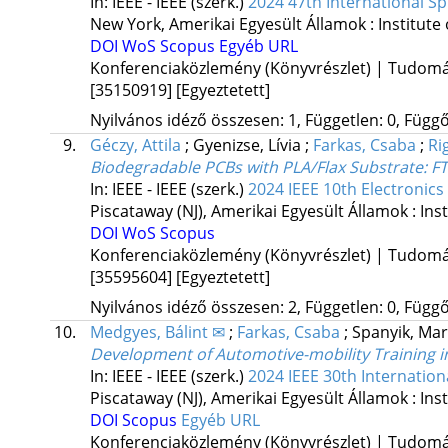
In: IEEE - IEEE (szerk.)
2024 47th International Sp
New York, Amerikai Egyesült Államok :
Institute
DOI
WoS
Scopus
Egyéb URL
Konferenciaközlemény (Könyvrészlet) | Tudom
[35150919]
[Egyeztetett]
Nyilvános idéző összesen: 1, Független: 0, Függő:
9.
Géczy, Attila
;
Gyenizse, Lívia
;
Farkas, Csaba
;
Ri
Biodegradable PCBs with PLA/Flax Substrate: FT
In: IEEE - IEEE (szerk.)
2024 IEEE 10th Electronic
Piscataway (NJ), Amerikai Egyesült Államok :
Ins
DOI
WoS
Scopus
Konferenciaközlemény (Könyvrészlet) | Tudom
[35595604]
[Egyeztetett]
Nyilvános idéző összesen: 2, Független: 0, Függő:
10.
Medgyes, Bálint ✉
;
Farkas, Csaba
;
Spanyik, Ma
Development of Automotive-mobility Training i
In: IEEE - IEEE (szerk.)
2024 IEEE 30th Internatio
Piscataway (NJ), Amerikai Egyesült Államok :
Ins
DOI
Scopus
Egyéb URL
Konferenciaközlemény (Könyvrészlet) | Tudom