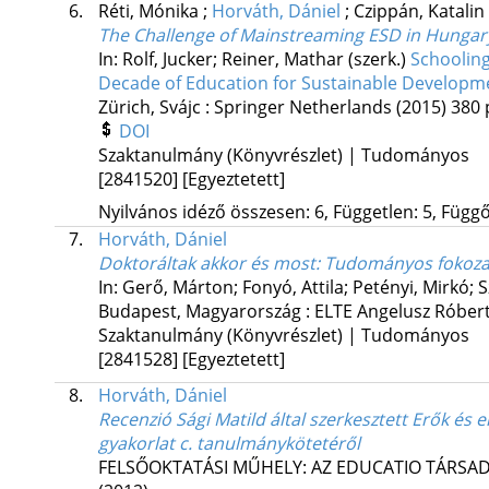
6.
Réti, Mónika
;
Horváth, Dániel
;
Czippán, Katalin
The Challenge of Mainstreaming ESD in Hungar
In: Rolf, Jucker; Reiner, Mathar (szerk.)
Schooling
Decade of Education for Sustainable Developm
Zürich, Svájc :
Springer Netherlands
(2015)
380 
DOI
Szaktanulmány (Könyvrészlet) | Tudományos
[2841520]
[Egyeztetett]
Nyilvános idéző összesen: 6, Független: 5, Függő:
7.
Horváth, Dániel
Doktoráltak akkor és most
: Tudományos fokozat
In: Gerő, Márton; Fonyó, Attila; Petényi, Mirkó; 
Budapest, Magyarország :
ELTE Angelusz Róber
Szaktanulmány (Könyvrészlet) | Tudományos
[2841528]
[Egyeztetett]
8.
Horváth, Dániel
Recenzió Sági Matild által szerkesztett Erők és
gyakorlat c. tanulmánykötetéről
FELSŐOKTATÁSI MŰHELY: AZ EDUCATIO TÁRSA