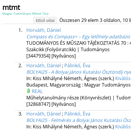
mtmt
Magyar Tudományos Művek Tára
Összesen 29 elem 3 oldalon, 10 lis
Előző oldal
1.
Horváth, Dániel
Compass és Compass+ – Egy lelőhely-adatbázis 
TUDOMÁNYOS ÉS MŰSZAKI TÁJÉKOZTATÁS
70
:
Szakcikk (Folyóiratcikk) | Tudományos
[34479354]
[Nyilvános]
2.
Horváth, Dániel
;
Pálinkó, Éva
BOLYAI25 - A Bolyai János Kutatási Ösztöndíj ny
In: Kiss Mihályné Németh, Ágnes (szerk.)
Kiválós
Budapest, Magyarország :
Magyar Tudományos 
REAL
Műhelytanulmány része (Könyvrészlet) | Tudo
[32868747]
[Nyilvános]
3.
Horváth, Dániel
;
Pálinkó, Éva
BOLYAI25 - Felmérés a Bolyai János Kutatási Ös
In: Kiss Mihályné Németh, Ágnes (szerk.)
Kiválós