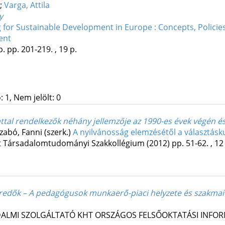
;
Varga, Attila
y
 for Sustainable Development in Europe : Concepts, Policie
ent
p.
pp. 201-219. , 19 p.
 1, Nem jelölt: 0
tal rendelkezők néhány jellemzője az 1990-es évek végén é
Szabó, Fanni (szerk.)
A nyilvánosság elemzésétől a választás
t Társadalomtudományi Szakkollégium
(2012)
pp. 51-62. , 12
 eredők – A pedagógusok munkaerő-piaci helyzete és szakmai 
DALMI SZOLGÁLTATÓ KHT ORSZÁGOS FELSŐOKTATÁSI INFO