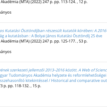
Akadémia (MTA)
(2022)
247 p.
pp. 113-124. , 12 p.
mányos
nos Kutatási Ösztöndíjban részesült kutatók körében
: A 2016
ág a kutatásban : A Bolyai János Kutatási Ösztöndíj 25 éve
Akadémia (MTA)
(2022)
247 p.
pp. 125-177. , 53 p.
mányos
ek szerkezeti jellemzői 2013–2016 között. A Web of Scienc
gyar Tudományos Akadémia helyzete és reformlehetőségei /
sszehasonlító kitekintéssel / Historical and comparative ou
3 p.
pp. 118-132. , 15 p.