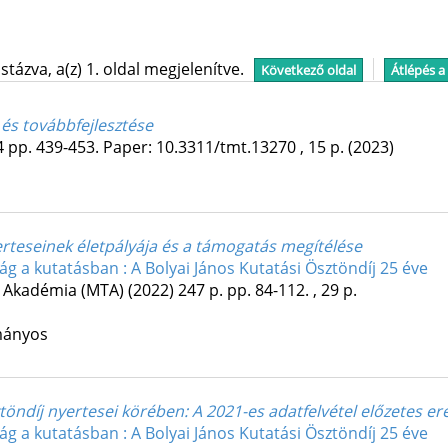
tázva, a(z) 1. oldal megjelenítve.
Következő oldal
Átlépés a
és továbbfejlesztése
4
pp. 439-453. Paper: 10.3311/tmt.13270 , 15 p.
(2023)
erteseinek életpályája és a támogatás megítélése
ág a kutatásban : A Bolyai János Kutatási Ösztöndíj 25 éve
Akadémia (MTA)
(2022)
247 p.
pp. 84-112. , 29 p.
mányos
ztöndíj nyertesei körében
: A 2021-es adatfelvétel előzetes 
ág a kutatásban : A Bolyai János Kutatási Ösztöndíj 25 éve