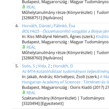
Budapest, Magyarország :
Magyar Tudományos 
REAL
Műhelytanulmány része (Könyvrészlet) | Tudo
[32868751]
[Nyilvános]
4.
Horváth, Dániel
;
Pálinkó, Éva
BOLYAI25 - Összehasonlító vizsgálat a Bolyai Já
In: Kiss Mihályné Németh, Ágnes (szerk.)
Kiválós
Budapest, Magyarország :
Magyar Tudományos 
REAL
Műhelytanulmány része (Könyvrészlet) | Tudo
[32868760]
[Nyilvános]
5.
Soós, S
;
Vida, Z
;
Horváth, D
Az MTA-kutatóhálózat tudományos teljesítményén
In: Jakab, András; Körtvélyesi, Zsolt (szerk.)
A Ma
Hungarian Academy of Sciences : Történeti és ö
Budapest, Magyarország :
Osiris Kiadó
(2017)
27
REAL
Szaktanulmány (Könyvrészlet) | Tudományos
[3320494]
[Egyeztetett]