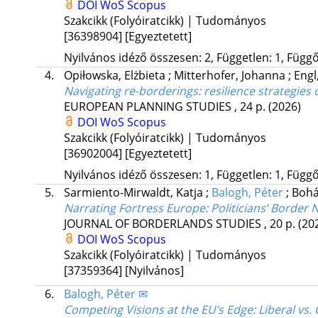
DOI
WoS
Scopus
Szakcikk (Folyóiratcikk) | Tudományos
[36398904]
[Egyeztetett]
Nyilvános idéző összesen: 2, Független: 1, Függő:
4.
Opiłowska, Elżbieta
;
Mitterhofer, Johanna
;
Engl
Navigating re-borderings: resilience strategies 
EUROPEAN PLANNING STUDIES
, 24 p.
(2026)
DOI
WoS
Scopus
Szakcikk (Folyóiratcikk) | Tudományos
[36902004]
[Egyeztetett]
Nyilvános idéző összesen: 1, Független: 1, Függő:
5.
Sarmiento-Mirwaldt, Katja
;
Balogh, Péter
;
Bohá
Narrating Fortress Europe: Politicians’ Border
JOURNAL OF BORDERLANDS STUDIES
, 20 p.
(20
DOI
WoS
Scopus
Szakcikk (Folyóiratcikk) | Tudományos
[37359364]
[Nyilvános]
6.
Balogh, Péter ✉
Competing Visions at the EU’s Edge: Liberal vs