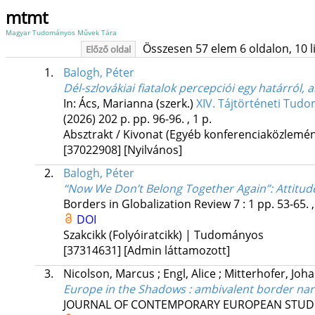
mtmt
Magyar Tudományos Művek Tára
Összesen 57 elem 6 oldalon, 10 lis
Előző oldal
1.
Balogh, Péter
Dél-szlovákiai fiatalok percepciói egy határról,
In: Ács, Marianna (szerk.)
XIV. Tájtörténeti Tud
(2026)
202 p.
pp. 96-96. , 1 p.
Absztrakt / Kivonat (Egyéb konferenciaközlem
[37022908]
[Nyilvános]
2.
Balogh, Péter
“Now We Don’t Belong Together Again”: Attitud
Borders in Globalization Review
7
:
1
pp. 53-65. 
DOI
Szakcikk (Folyóiratcikk) | Tudományos
[37314631]
[Admin láttamozott]
3.
Nicolson, Marcus
;
Engl, Alice
;
Mitterhofer, Joh
Europe in the Shadows : ambivalent border nar
JOURNAL OF CONTEMPORARY EUROPEAN STUD