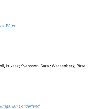
gh, Péter
oll, Łukasz
;
Svensson, Sara
;
Wassenberg, Birte
n–Hungarian Borderland