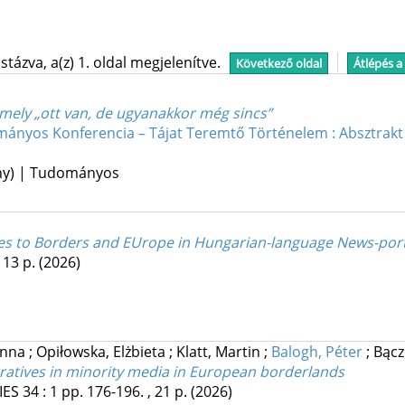
tázva, a(z) 1. oldal megjelenítve.
Következő oldal
Átlépés a
 amely „ott van, de ugyanakkor még sincs”
ományos Konferencia – Tájat Teremtő Történelem : Absztrakt
ény) | Tudományos
es to Borders and EUrope in Hungarian-language News-porta
, 13 p.
(2026)
anna
;
Opiłowska, Elżbieta
;
Klatt, Martin
;
Balogh, Péter
;
Bącz
ratives in minority media in European borderlands
IES
34
:
1
pp. 176-196. , 21 p.
(2026)