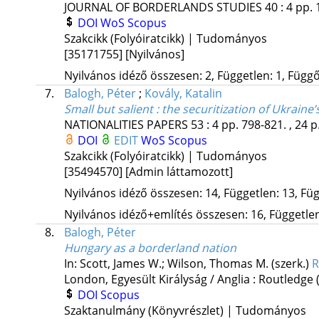
JOURNAL OF BORDERLANDS STUDIES
40
:
4
pp. 
DOI
WoS
Scopus
Szakcikk (Folyóiratcikk) | Tudományos
[35171755]
[Nyilvános]
Nyilvános idéző összesen: 2, Független: 1, Függő:
7.
Balogh, Péter
;
Kovály, Katalin
Small but salient : the securitization of Ukrain
NATIONALITIES PAPERS
53
:
4
pp. 798-821. , 24 p
DOI
EDIT
WoS
Scopus
Szakcikk (Folyóiratcikk) | Tudományos
[35494570]
[Admin láttamozott]
Nyilvános idéző összesen: 14, Független: 13, Füg
Nyilvános idéző+említés összesen: 16, Független:
8.
Balogh, Péter
Hungary as a borderland nation
In: Scott, James W.; Wilson, Thomas M. (szerk.)
R
London, Egyesült Királyság / Anglia :
Routledge
DOI
Scopus
Szaktanulmány (Könyvrészlet) | Tudományos