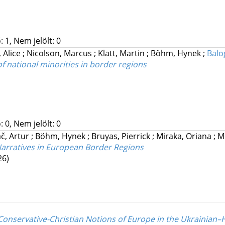
 1, Nem jelölt: 0
, Alice
;
Nicolson, Marcus
;
Klatt, Martin
;
Böhm, Hynek
;
Balo
of national minorities in border regions
 0, Nem jelölt: 0
č, Artur
;
Böhm, Hynek
;
Bruyas, Pierrick
;
Miraka, Oriana
;
M
 Narratives in European Border Regions
26)
. Conservative-Christian Notions of Europe in the Ukrainia