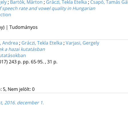
gely
;
Bartók, Márton
;
Gráczi, Tekla Etelka
;
Csapó, Tamás Gá
of speech rate and vowel quality in Hungarian
ction
ény) | Tudományos
 Andrea
;
Gráczi, Tekla Etelka
;
Varjasi, Gergely
gek a hazai kutatásban
kutatásokban
017)
243 p.
pp. 65-95. , 31 p.
 5, Nem jelölt: 0
t, 2016. december 1.