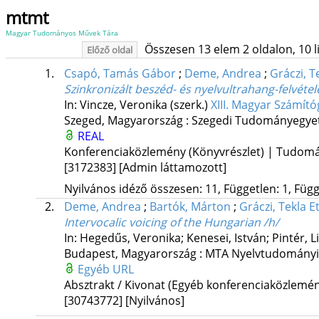
mtmt
Magyar Tudományos Művek Tára
Összesen 13 elem 2 oldalon, 10 lis
Előző oldal
1.
Csapó, Tamás Gábor
;
Deme, Andrea
;
Gráczi, T
Szinkronizált beszéd- és nyelvultrahang-felvét
In: Vincze, Veronika (szerk.)
XIII. Magyar Számít
Szeged, Magyarország :
Szegedi Tudományegyet
REAL
Konferenciaközlemény (Könyvrészlet) | Tudom
[3172383]
[Admin láttamozott]
Nyilvános idéző összesen: 11, Független: 1, Függ
2.
Deme, Andrea
;
Bartók, Márton
;
Gráczi, Tekla E
Intervocalic voicing of the Hungarian /h/
In: Hegedűs, Veronika; Kenesei, István; Pintér, Li
Budapest, Magyarország :
MTA Nyelvtudományi 
Egyéb URL
Absztrakt / Kivonat (Egyéb konferenciaközlem
[30743772]
[Nyilvános]