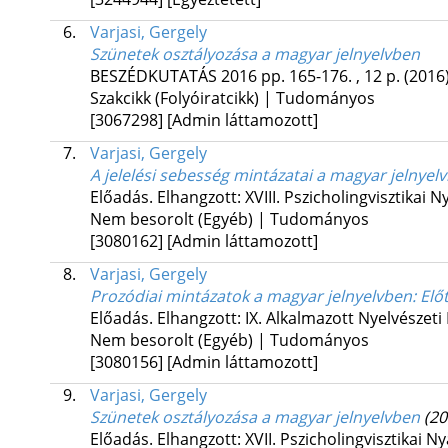
6.
Varjasi, Gergely
Szünetek osztályozása a magyar jelnyelvben
BESZÉDKUTATÁS
2016
pp. 165-176. , 12 p.
(2016
Szakcikk (Folyóiratcikk) | Tudományos
[3067298]
[Admin láttamozott]
7.
Varjasi, Gergely
A jelelési sebesség mintázatai a magyar jelnyel
Előadás. Elhangzott: XVIII. Pszicholingvisztikai 
Nem besorolt (Egyéb) | Tudományos
[3080162]
[Admin láttamozott]
8.
Varjasi, Gergely
Prozódiai mintázatok a magyar jelnyelvben: El
Előadás. Elhangzott: IX. Alkalmazott Nyelvészet
Nem besorolt (Egyéb) | Tudományos
[3080156]
[Admin láttamozott]
9.
Varjasi, Gergely
Szünetek osztályozása a magyar jelnyelvben
(20
Előadás. Elhangzott: XVII. Pszicholingvisztikai N