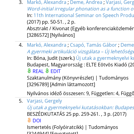
3.
Markó, Alexandra
;
Deme, Andrea
;
Varjasi, Ger
Word-initial irregular phonation as a function 
In:
11th International Seminar on Speech Produ
(2017)
pp. 50-51. , 2 p.
Absztrakt / Kivonat (Egyéb konferenciaközlem
[3286572]
[Nyilvános]
4.
Markó, Alexandra
;
Csapó, Tamás Gábor
;
Deme,
A gyermeki artikuláció vizsgálata – Új lehetősé
In: Bóna, Judit (szerk.)
Új utak a gyermeknyelvi 
Budapest, Magyarország :
ELTE Eötvös Kiadó
(2
REAL
EDIT
Szaktanulmány (Könyvrészlet) | Tudományos
[3296789]
[Admin láttamozott]
Nyilvános idéző összesen: 9, Független: 4, Függő:
5.
Varjasi, Gergely
Új utak a gyermeknyelvi kutatásokban
: Budapes
BESZÉDKUTATÁS
25
pp. 259-261. , 3 p.
(2017)
DOI
Ismertetés (Folyóiratcikk) | Tudományos
[3244944]
[Egyeztetett]