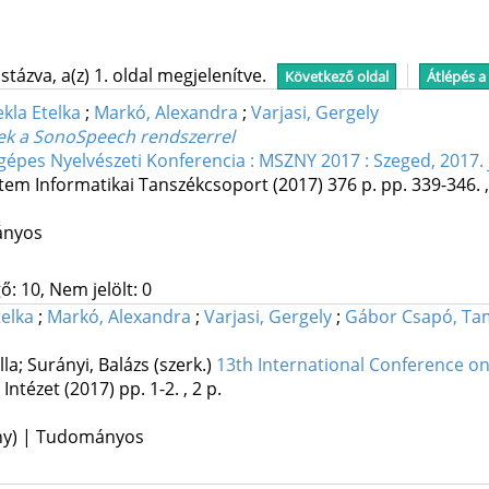
tázva, a(z) 1. oldal megjelenítve.
Következő oldal
Átlépés a
ekla Etelka
;
Markó, Alexandra
;
Varjasi, Gergely
elek a SonoSpeech rendszerrel
ógépes Nyelvészeti Konferencia : MSZNY 2017 : Szeged, 2017.
em Informatikai Tanszékcsoport
(2017)
376 p.
pp. 339-346. ,
ányos
ő: 10, Nem jelölt: 0
telka
;
Markó, Alexandra
;
Varjasi, Gergely
;
Gábor Csapó, Ta
lla; Surányi, Balázs (szerk.)
13th International Conference on
Intézet
(2017)
pp. 1-2. , 2 p.
ény) | Tudományos