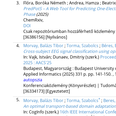
3.
Flóra, Boróka Németh
;
Andrea, Hamza
;
Beatrix
PredPotS – A Web Tool for Predicting One-Elec
Phase
(2025)
ChemRxiv
,
DOI
Csak repozitóriumban hozzáférhető közlemény
[36386156]
[Nyilvános]
4.
Morvay, Balázs Tibor
;
Torma, Szabolcs
;
Béres, 
Cross-subject EEG signal classification using o
In: Vajk, István; Dunaev, Dmitriy (szerk.)
Proceed
2025 : AACS'25
Budapest, Magyarország :
Budapest University
Applied Informatics
(2025)
331 p.
pp. 141-150. , 
autopszia
Konferenciaközlemény (Könyvrészlet) | Tudom
[36334173]
[Egyeztetett]
5.
*
Morvay, Balázs Tibor
;
Torma, Szabolcs
;
Beres,
An optimal transport-based domain adaptation
In: CogInfo (szerk.)
16th IEEE International Con