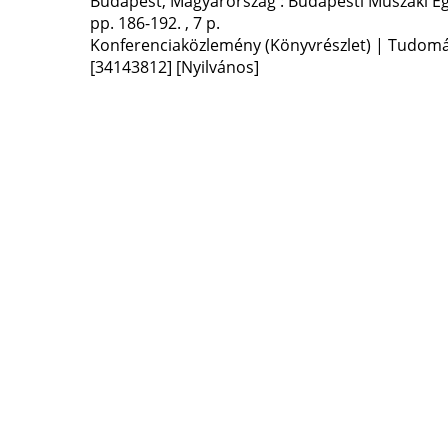
Budapest, Magyarország :
Budapesti Műszaki Eg
pp. 186-192. , 7 p.
Konferenciaközlemény (Könyvrészlet) | Tudom
[34143812]
[Nyilvános]