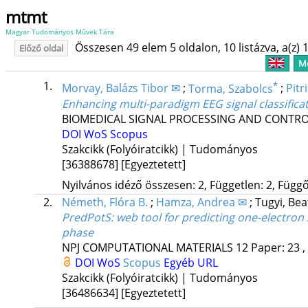
mtmt
Magyar Tudományos Művek Tára
Összesen 49 elem 5 oldalon, 10 listázva, a(z) 1
Előző oldal
Me
1.
*
Morvay, Balázs Tibor ✉
;
Torma, Szabolcs
;
Pitr
Enhancing multi-paradigm EEG signal classificat
BIOMEDICAL SIGNAL PROCESSING AND CONTR
DOI
WoS
Scopus
Szakcikk (Folyóiratcikk) | Tudományos
[36388678]
[Egyeztetett]
Nyilvános idéző összesen: 2, Független: 2, Függő:
2.
Németh, Flóra B.
;
Hamza, Andrea ✉
;
Tugyi, Bea
PredPotS: web tool for predicting one-electron
phase
NPJ COMPUTATIONAL MATERIALS
12
Paper: 23 ,
DOI
WoS
Scopus
Egyéb URL
Szakcikk (Folyóiratcikk) | Tudományos
[36486634]
[Egyeztetett]