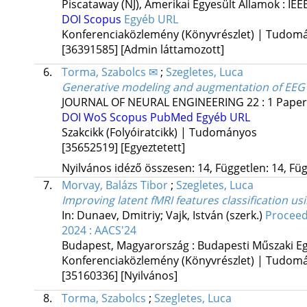
Piscataway (NJ), Amerikai Egyesült Államok :
IEE
DOI
Scopus
Egyéb URL
Konferenciaközlemény (Könyvrészlet) | Tudom
[36391585]
[Admin láttamozott]
6.
Torma, Szabolcs ✉
;
Szegletes, Luca
Generative modeling and augmentation of EEG s
JOURNAL OF NEURAL ENGINEERING
22
:
1
Paper
DOI
WoS
Scopus
PubMed
Egyéb URL
Szakcikk (Folyóiratcikk) | Tudományos
[35652519]
[Egyeztetett]
Nyilvános idéző összesen: 14, Független: 14, Füg
7.
Morvay, Balázs Tibor
;
Szegletes, Luca
Improving latent fMRI features classification u
In: Dunaev, Dmitriy; Vajk, István (szerk.)
Proceed
2024 : AACS'24
Budapest, Magyarország :
Budapesti Műszaki E
Konferenciaközlemény (Könyvrészlet) | Tudom
[35160336]
[Nyilvános]
8.
Torma, Szabolcs
;
Szegletes, Luca