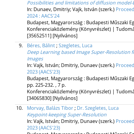
Possibilities and limitations of diffusion mode
In: Dunaev, Dmitriy; Vajk, István (szerk.)
Proceed
2024 : AACS'24
Budapest, Magyarország :
Budapesti Műszaki E
Konferenciaközlemény (Könyvrészlet) | Tudom
[35652511]
[Nyilvános]
9.
Béres, Bálint
;
Szegletes, Luca
Deep Learning based Image Super-Resolution fo
Images
In: Vajk, István; Dmitriy, Dunaev (szerk.)
Proceed
2023 (AACS'23)
Budapest, Magyarország :
Budapesti Műszaki Eg
pp. 225-232. , 7 p.
Konferenciaközlemény (Könyvrészlet) | Tudom
[34065830]
[Nyilvános]
10.
Morvay, Balázs Tibor
;
Dr. Szegletes, Luca
Keypoint-keeping Super-Resolution
In: Vajk, István; Dmitriy, Dunaev (szerk.)
Proceed
2023 (AACS'23)