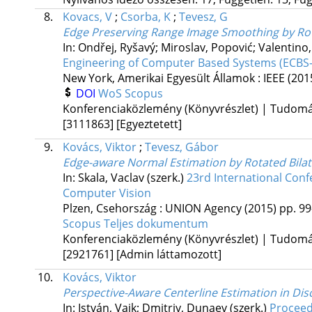
8.
Kovacs, V
;
Csorba, K
;
Tevesz, G
Edge Preserving Range Image Smoothing by Rot
In: Ondřej, Ryšavý; Miroslav, Popović; Valentino,
Engineering of Computer Based Systems (ECBS
New York, Amerikai Egyesült Államok :
IEEE
(201
DOI
WoS
Scopus
Konferenciaközlemény (Könyvrészlet) | Tudom
[3111863]
[Egyeztetett]
9.
Kovács, Viktor
;
Tevesz, Gábor
Edge-aware Normal Estimation by Rotated Bilat
In: Skala, Vaclav (szerk.)
23rd International Conf
Computer Vision
Plzen, Csehország :
UNION Agency
(2015)
pp. 99-
Scopus
Teljes dokumentum
Konferenciaközlemény (Könyvrészlet) | Tudom
[2921761]
[Admin láttamozott]
10.
Kovács, Viktor
Perspective-Aware Centerline Estimation in Dis
In: István, Vajk; Dmitriy, Dunaev (szerk.)
Proceed