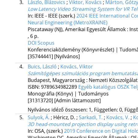
3.
Lászlo, Blázovics
;
Viktor, Kovács
;
Márton, Gótz
Low Latency Video Streaming System for VR Te
In: IEEE - IEEE (szerk.)
2024 IEEE International Con
Neural Engineering (MetroXRAINE)
Piscataway (NJ), Amerikai Egyesült Államok :
Ins
, 6 p.
DOI
Scopus
Konferenciaközlemény (Könyvrészlet) | Tudom
[35744441]
[Nyilvános]
4.
Buics, László
;
Kovács, Viktor
Számítógépes szimulációs program bemutatás
Budapest, Magyarország :
Nemzeti Közszolgálat
ISBN:
9789634982289
Egyéb katalógus
OSZK
Te
Monográfia (Könyv) | Tudományos
[31313720]
[Admin láttamozott]
Nyilvános idéző összesen: 1, Független: 0, Függő:
5.
Sulyok, Á.
;
Héricz, D.
;
Sarkadi, T.
;
Kovács, V.
;
Ko
3D head-mounted projection display using retro
In: OSA, (szerk.)
2019 Conference on Digital Ho
Washington DC, Amerikai Egyesült Államok :
OS