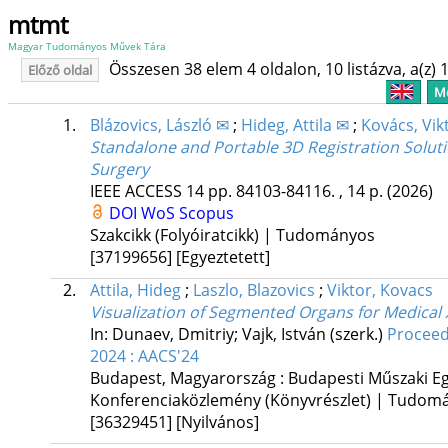
mtmt
Magyar Tudományos Művek Tára
Összesen 38 elem 4 oldalon, 10 listázva, a(z) 1
Előző oldal
Me
1.
Blázovics, László ✉
;
Hideg, Attila ✉
;
Kovács, Vik
Standalone and Portable 3D Registration Solut
Surgery
IEEE ACCESS
14
pp. 84103-84116. , 14 p.
(2026)
DOI
WoS
Scopus
Szakcikk (Folyóiratcikk) | Tudományos
[37199656]
[Egyeztetett]
2.
Attila, Hideg
;
Laszlo, Blazovics
;
Viktor, Kovacs
Visualization of Segmented Organs for Medical 
In: Dunaev, Dmitriy; Vajk, István (szerk.)
Proceed
2024 : AACS'24
Budapest, Magyarország :
Budapesti Műszaki E
Konferenciaközlemény (Könyvrészlet) | Tudom
[36329451]
[Nyilvános]