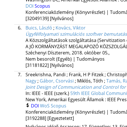
DOI
Scopus
Konferenciaközlemény (Könyvrészlet) | Tudom
[32049139]
[Nyilvános]
6.
Buics, László
;
Kovács, Viktor
Ügyfélfolyamati szimulációs szoftver bemutatá
A Közszolgáltatások szolgáltatása (Servitization 
A JÓ KORMÁNYZÁST MEGALAPOZÓ KÖZSZOLGÁLA
Széchenyi Díszterem
,
2018. október 05.
,
Nem besorolt (Egyéb) | Tudományos
[31181822]
[Nyilvános]
7.
Sreekrishna, Pandi
;
Frank, H P Fitzek
;
Christop
Nagy
;
Gábor, Csorvási
;
Miklós, Tóth
;
Tamás, Ra
Joint Design of Communication and Control fo
In: IEEE - IEEE (szerk.)
59th IEEE Global Commun
New York, Amerikai Egyesült Államok :
IEEE Pres
DOI
WoS
Scopus
Konferenciaközlemény (Könyvrészlet) | Tudom
[3192288]
[Egyeztetett]
Nyilvános idéző összesen: 17, Független: 13, Füg