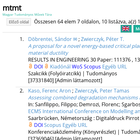
mtmt
Magyar Tudományos Művek Tára
Összesen 64 elem 7 oldalon, 10 listázva, a(z) 1
Előző oldal
Me
1.
Döbrentei, Sándor ✉
;
Zwierczyk, Péter T.
A proposal for a novel energy-based critical plan
material ductility
RESULTS IN ENGINEERING
30
Paper: 111376 , 13
DOI
Kiadónál
WoS
Scopus
Egyéb URL
Szakcikk (Folyóiratcikk) | Tudományos
[37331840]
[Admin láttamozott]
2.
Kaso, Ferenc Aron
;
Zwierczyk, Peter Tamas
Assessing combined degradation mechanisms i
In: Sanfilippo, Filippo; Demrozi, Florenc; Sgar
ECMS International Conference on Modelling a
Saarbrücken, Németország :
Digitaldruck Pirr
DOI
Scopus
Egyéb URL
Konferenciaközlemény (Könyvrészlet) | Tudom
[37369046]
[Admin láttamozott]