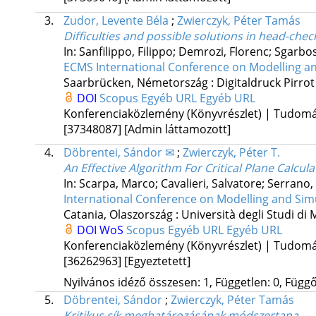
3.
Zudor, Levente Béla
;
Zwierczyk, Péter Tamás
Difficulties and possible solutions in head-chec
In: Sanfilippo, Filippo; Demrozi, Florenc; Sgar
ECMS International Conference on Modelling a
Saarbrücken, Németország :
Digitaldruck Pirr
DOI
Scopus
Egyéb URL
Egyéb URL
Konferenciaközlemény (Könyvrészlet) | Tudom
[37348087]
[Admin láttamozott]
4.
Döbrentei, Sándor ✉
;
Zwierczyk, Péter T.
An Effective Algorithm For Critical Plane Calcula
In: Scarpa, Marco; Cavalieri, Salvatore; Serrano, 
International Conference on Modelling and Si
Catania, Olaszország :
Università degli Studi di
DOI
WoS
Scopus
Egyéb URL
Egyéb URL
Konferenciaközlemény (Könyvrészlet) | Tudom
[36262963]
[Egyeztetett]
Nyilvános idéző összesen: 1, Független: 0, Függő:
5.
Döbrentei, Sándor
;
Zwierczyk, Péter Tamás
Kritikus sík meghatározásának módszertana