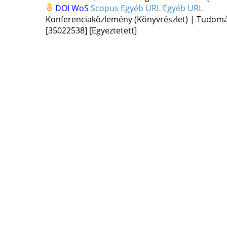
DOI
WoS
Scopus
Egyéb URL
Egyéb URL
Konferenciaközlemény (Könyvrészlet) | Tudom
[35022538]
[Egyeztetett]