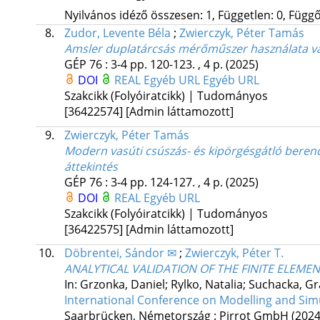
Nyilvános idéző összesen: 1, Független: 0, Függő:
8.
Zudor, Levente Béla
;
Zwierczyk, Péter Tamás
Amsler duplatárcsás mérőműszer használata vas
GÉP
76
:
3-4
pp. 120-123. , 4 p.
(2025)
DOI
REAL
Egyéb URL
Egyéb URL
Szakcikk (Folyóiratcikk) | Tudományos
[36422574]
[Admin láttamozott]
9.
Zwierczyk, Péter Tamás
Modern vasúti csúszás- és kipörgésgátló beren
áttekintés
GÉP
76
:
3-4
pp. 124-127. , 4 p.
(2025)
DOI
REAL
Egyéb URL
Szakcikk (Folyóiratcikk) | Tudományos
[36422575]
[Admin láttamozott]
10.
Döbrentei, Sándor ✉
;
Zwierczyk, Péter T.
ANALYTICAL VALIDATION OF THE FINITE ELEME
In: Grzonka, Daniel; Rylko, Natalia; Suchacka, G
International Conference on Modelling and Sim
Saarbrücken, Németország :
Pirrot GmbH
(2024