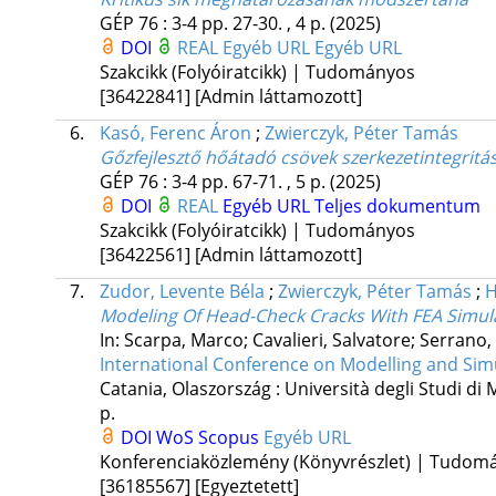
GÉP
76
:
3-4
pp. 27-30. , 4 p.
(2025)
DOI
REAL
Egyéb URL
Egyéb URL
Szakcikk (Folyóiratcikk) | Tudományos
[36422841]
[Admin láttamozott]
6.
Kasó, Ferenc Áron
;
Zwierczyk, Péter Tamás
Gőzfejlesztő hőátadó csövek szerkezetintegrit
GÉP
76
:
3-4
pp. 67-71. , 5 p.
(2025)
DOI
REAL
Egyéb URL
Teljes dokumentum
Szakcikk (Folyóiratcikk) | Tudományos
[36422561]
[Admin láttamozott]
7.
Zudor, Levente Béla
;
Zwierczyk, Péter Tamás
;
H
Modeling Of Head-Check Cracks With FEA Simu
In: Scarpa, Marco; Cavalieri, Salvatore; Serrano, 
International Conference on Modelling and Si
Catania, Olaszország :
Università degli Studi di
p.
DOI
WoS
Scopus
Egyéb URL
Konferenciaközlemény (Könyvrészlet) | Tudom
[36185567]
[Egyeztetett]