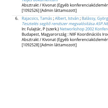
Absztrakt / Kivonat (Egyéb konferenciaközlem
[1092526]
[Admin láttamozott]
6.
Rajacsics, Tamás
;
Albert, István
;
Balássy, Györ
Tesztelés segítő rendszer megvalósítása ASP.NE
In: Fulajtár, P (szerk.)
Networkshop 2002 Konfer
Budapest, Magyarország :
NIIF Koordinációs Ir
Absztrakt / Kivonat (Egyéb konferenciaközlem
[1092528]
[Admin láttamozott]