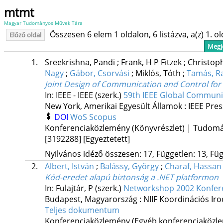
mtmt
Magyar Tudományos Művek Tára
Összesen 6 elem 1 oldalon, 6 listázva, a(z) 1. o
Előző oldal
Megje
1.
Sreekrishna, Pandi
;
Frank, H P Fitzek
;
Christop
Nagy
;
Gábor, Csorvási
;
Miklós, Tóth
;
Tamás, Ra
Joint Design of Communication and Control fo
In: IEEE - IEEE (szerk.)
59th IEEE Global Commun
New York, Amerikai Egyesült Államok :
IEEE Pres
DOI
WoS
Scopus
Konferenciaközlemény (Könyvrészlet) | Tudom
[3192288]
[Egyeztetett]
Nyilvános idéző összesen: 17, Független: 13, Füg
2.
Albert, István
;
Balássy, György
;
Charaf, Hassan
Kód-eredet alapú biztonság a .NET platformon
In: Fulajtár, P (szerk.)
Networkshop 2002 Konfer
Budapest, Magyarország :
NIIF Koordinációs Ir
Teljes dokumentum
Konferenciaközlemény (Egyéb konferenciaköz