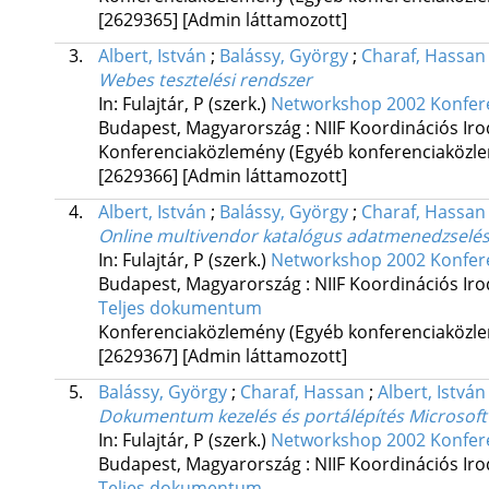
[2629365]
[Admin láttamozott]
3.
Albert, István
;
Balássy, György
;
Charaf, Hassan
Webes tesztelési rendszer
In: Fulajtár, P (szerk.)
Networkshop 2002 Konfer
Budapest, Magyarország :
NIIF Koordinációs Ir
Konferenciaközlemény (Egyéb konferenciaköz
[2629366]
[Admin láttamozott]
4.
Albert, István
;
Balássy, György
;
Charaf, Hassan
Online multivendor katalógus adatmenedzselés
In: Fulajtár, P (szerk.)
Networkshop 2002 Konfer
Budapest, Magyarország :
NIIF Koordinációs Ir
Teljes dokumentum
Konferenciaközlemény (Egyéb konferenciaköz
[2629367]
[Admin láttamozott]
5.
Balássy, György
;
Charaf, Hassan
;
Albert, István
Dokumentum kezelés és portálépítés Microsoft
In: Fulajtár, P (szerk.)
Networkshop 2002 Konfer
Budapest, Magyarország :
NIIF Koordinációs Ir
Teljes dokumentum