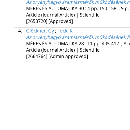
Az örvényhagyó áramlásmérők működésének m
MÉRÉS ÉS AUTOMATIKA
30
:
4
pp. 150-158. , 9 p.
Article (Journal Article) | Scientific
[2653720]
[Approved]
4.
Glöckner, Gy
;
Fock, K
Az örvényhagyó áramlásmérők működésének fizik
MÉRÉS ÉS AUTOMATIKA
28
:
11
pp. 405-412. , 8 
Article (Journal Article) | Scientific
[2664764]
[Admin approved]