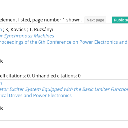
 element listed, page number 1 shown.
Next page
Public s
n
;
K, Kovács
;
T, Ruzsányi
for Synchronous Machines
oceedings of the 6th Conference on Power Electronics and
ic
Self citations: 0, Unhandled citations: 0
n
or Exciter System Equipped with the Basic Limiter Functio
ical Drives and Power Electronics
ic