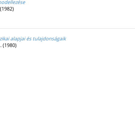
odellezése
(1982)
ai alapjai és tulajdonságaik
p.
(1980)