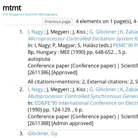
mtmt
The Hungarian Scientific Bibliography
4 elements on 1 page(s), 4
Previous page
1.
I, Nagy
;
J, Megyeri
;
J, Kiss
;
G, Glöckner
;
K, Zabá
Microprocessor Controlled Excitation System 
In: I, Nagy; P, Magyar; S, Halász (eds.)
PEMC'90 Pr
Bp, Hungary :
MEE
(1990)
pp. 648-652. , 5 p.
autopszia
Conference paper (Conference paper) | Scientif
[2611386]
[Approved]
All citations+mentions: 2, External citations: 2, 
2.
I, Nagy
;
J, Megyeri
;
J, Kiss
;
G, Glöckner
;
K, Zabá
Multiprocessor Controlled Synchronous Generet
In:
ED&PE'90 International Conference on Electr
(1990)
pp. 124-129. , 6 p.
Conference paper (Conference paper) | Scientif
[2611388]
[Admin approved]
3.
Glöckner, Gy