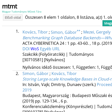
mtmt
Magyar Tudományos Művek Tára
Összesen 8 elem 1 oldalon, 8 listázva, a(z) 1. o
Előző oldal
Megje
1.
**
Kovács, Tibor
;
Simon, Gábor
;
Mezei, Gergely
Benchmarking Graph Database Backends—What 
ACTA CYBERNETICA
24
:
1
pp. 43-60. , 18 p.
(2019
DOI
WoS
Egyéb URL
Szakcikk (Folyóiratcikk) | Tudományos
[30710581]
[Nyilvános]
Nyilvános idéző összesen: 1, Független: 1, Függő:
2.
Simon, Gábor
;
Kovács, Tibor
Storing Large-scale Knowledge Bases in Cloud-
In: István, Vajk; Dmitriy, Dunaev (szerk.)
Proceed
2019
Budapest, Magyarország :
Budapesti Műszaki é
(2019)
pp. 129-134. , 6 p.
Konferenciaközlemény (Könyvrészlet) | Tudom
[30910278]
[Nyilvános]