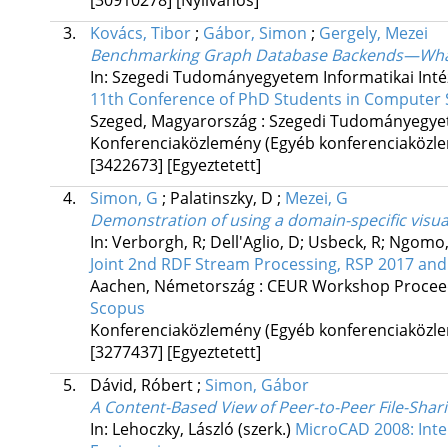
3.
Kovács, Tibor
;
Gábor, Simon
;
Gergely, Mezei
Benchmarking Graph Database Backends—What 
In: Szegedi Tudományegyetem Informatikai Inté
11th Conference of PhD Students in Computer S
Szeged, Magyarország :
Szegedi Tudományegyete
Konferenciaközlemény (Egyéb konferenciaköz
[3422673]
[Egyeztetett]
4.
Simon, G
;
Palatinszky, D
;
Mezei, G
Demonstration of using a domain-specific visua
In: Verborgh, R; Dell'Aglio, D; Usbeck, R; Ngomo
Joint 2nd RDF Stream Processing, RSP 2017 a
Aachen, Németország :
CEUR Workshop Procee
Scopus
Konferenciaközlemény (Egyéb konferenciaköz
[3277437]
[Egyeztetett]
5.
Dávid, Róbert
;
Simon, Gábor
A Content-Based View of Peer-to-Peer File-Sha
In: Lehoczky, László (szerk.)
MicroCAD 2008: Inter