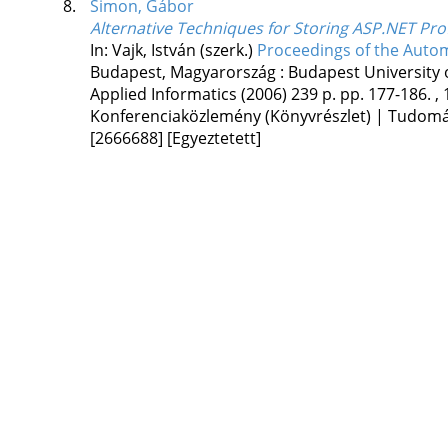
8.
Simon, Gábor
Alternative Techniques for Storing ASP.NET Prof
In: Vajk, István (szerk.)
Proceedings of the Auto
Budapest, Magyarország :
Budapest University
Applied Informatics
(2006)
239 p.
pp. 177-186. , 
Konferenciaközlemény (Könyvrészlet) | Tudom
[2666688]
[Egyeztetett]