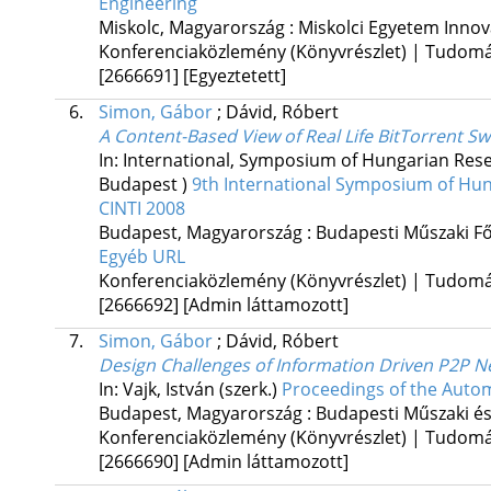
Engineering
Miskolc, Magyarország :
Miskolci Egyetem Innov
Konferenciaközlemény (Könyvrészlet) | Tudom
[2666691]
[Egyeztetett]
6.
Simon, Gábor
;
Dávid, Róbert
A Content-Based View of Real Life BitTorrent S
In: International, Symposium of Hungarian Resear
Budapest )
9th International Symposium of Hun
CINTI 2008
Budapest, Magyarország :
Budapesti Műszaki Fő
Egyéb URL
Konferenciaközlemény (Könyvrészlet) | Tudom
[2666692]
[Admin láttamozott]
7.
Simon, Gábor
;
Dávid, Róbert
Design Challenges of Information Driven P2P 
In: Vajk, István (szerk.)
Proceedings of the Auto
Budapest, Magyarország :
Budapesti Műszaki 
Konferenciaközlemény (Könyvrészlet) | Tudom
[2666690]
[Admin láttamozott]