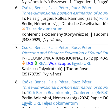
Nyilvános idéző összesen: 1, Független: 1, Függő:
6.
Csóka, Bence
;
Fiala, Péter
;
Rucz, Péter
Three-dimensional position estimation of soun
In: Peissig, Jürgen; Rolfes, Raimund (szerk.)
Fort
Berlin, Németország :
Deutsche Gesellschaft fü
Teljes dokumentum
Konferenciaközlemény (Könyvrészlet) | Tudom
[34830929]
[Nyilvános]
7.
Csóka, Bence
;
Fiala, Péter
;
Rucz, Péter
Direction and Distance Estimation of Sound So
INFOCOMMUNICATIONS JOURNAL
16
:
2
pp. 43-5
DOI
REAL
WoS
Scopus
Egyéb URL
Szakcikk (Folyóiratcikk) | Tudományos
[35170739]
[Nyilvános]
8.
Csóka, Bence
;
Fiala, Péter
;
Rucz, Péter
Three-dimensional position estimation of sou
In:
10th Berlin Beamforming Conference (BeBeC
Berlin-Adlershof, Németország
(2024)
Paper: D09
Egyéb URL
Teljes dokumentum