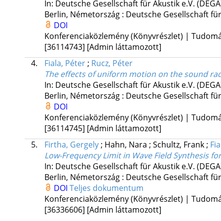
In: Deutsche Gesellschaft für Akustik e.V. (DEGA
Berlin, Németország :
Deutsche Gesellschaft fü
DOI
Konferenciaközlemény (Könyvrészlet) | Tudom
[36114743]
[Admin láttamozott]
4.
Fiala, Péter
;
Rucz, Péter
The effects of uniform motion on the sound radi
In: Deutsche Gesellschaft für Akustik e.V. (DEGA
Berlin, Németország :
Deutsche Gesellschaft fü
DOI
Konferenciaközlemény (Könyvrészlet) | Tudom
[36114745]
[Admin láttamozott]
5.
Firtha, Gergely
;
Hahn, Nara
;
Schultz, Frank
;
Fia
Low-Frequency Limit in Wave Field Synthesis for
In: Deutsche Gesellschaft für Akustik e.V. (DEGA
Berlin, Németország :
Deutsche Gesellschaft fü
DOI
Teljes dokumentum
Konferenciaközlemény (Könyvrészlet) | Tudom
[36336606]
[Admin láttamozott]