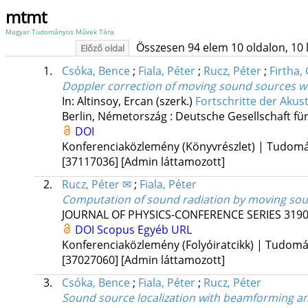
mtmt
Magyar Tudományos Művek Tára
Összesen 94 elem 10 oldalon, 10 li
Előző oldal
1.
Csóka, Bence
;
Fiala, Péter
;
Rucz, Péter
;
Firtha,
Doppler correction of moving sound sources w
In: Altinsoy, Ercan (szerk.)
Fortschritte der Akus
Berlin, Németország :
Deutsche Gesellschaft fü
DOI
Konferenciaközlemény (Könyvrészlet) | Tudom
[37117036]
[Admin láttamozott]
2.
Rucz, Péter ✉
;
Fiala, Péter
Computation of sound radiation by moving so
JOURNAL OF PHYSICS-CONFERENCE SERIES
319
DOI
Scopus
Egyéb URL
Konferenciaközlemény (Folyóiratcikk) | Tudom
[37027060]
[Admin láttamozott]
3.
Csóka, Bence
;
Fiala, Péter
;
Rucz, Péter
Sound source localization with beamforming an