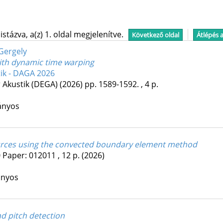
stázva, a(z) 1. oldal megjelenítve.
Következő oldal
Átlépés 
 Gergely
ith dynamic time warping
tik - DAGA 2026
r Akustik (DEGA)
(2026)
pp. 1589-1592. , 4 p.
ányos
urces using the convected boundary element method
0
Paper: 012011 , 12 p.
(2026)
ányos
d pitch detection