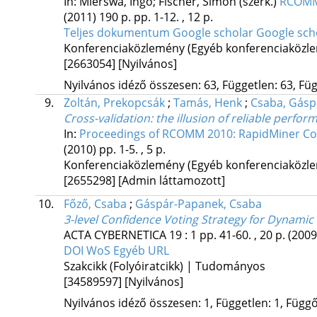
In: Mierswa, Ingo; Fischer, Simon (szerk.)
RCOMM 
(2011)
190 p.
pp. 1-12. , 12 p.
Teljes dokumentum
Google scholar
Google sch
Konferenciaközlemény (Egyéb konferenciaköz
[2663054]
[Nyilvános]
Nyilvános idéző összesen: 63, Független: 63, Füg
9.
Zoltán, Prekopcsák
;
Tamás, Henk
;
Csaba, Gásp
Cross-validation: the illusion of reliable perfo
In:
Proceedings of RCOMM 2010: RapidMiner C
(2010)
pp. 1-5. , 5 p.
Konferenciaközlemény (Egyéb konferenciaköz
[2655298]
[Admin láttamozott]
10.
Főző, Csaba
;
Gáspár-Papanek, Csaba
3-level Confidence Voting Strategy for Dynamic 
ACTA CYBERNETICA
19
:
1
pp. 41-60. , 20 p.
(2009
DOI
WoS
Egyéb URL
Szakcikk (Folyóiratcikk) | Tudományos
[34589597]
[Nyilvános]
Nyilvános idéző összesen: 1, Független: 1, Függő: