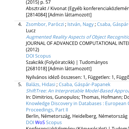
(2015)
p. 57
Absztrakt / Kivonat (Egyéb konferenciaközlem
[2814084]
[Admin láttamozott]
4.
Zsombor, Paróczi
;
István, Nagy
;
Csaba, Gáspár
Lucz
Augmented Reality Aspects of Object Recogniti
JOURNAL OF ADVANCED COMPUTATIONAL INTEL
(2012)
DOI
Scopus
Szakcikk (Folyóiratcikk) | Tudományos
[2681018]
[Admin láttamozott]
Nyilvános idéző összesen: 1, Független: 1, Függő:
5.
Balázs, Hidasi
;
Csaba, Gáspár-Papanek
ShiftTree: An Interpretable Model-Based Approac
In: Dimitrios, Gunopulos; Thomas, Hofmann; Don
Knowledge Discovery in Databases : European 
Proceedings, Part II
Berlin, Németország,
Heidelberg, Németország 
DOI
WoS
Scopus
Konferenciaközlemény (Könyvrészlet) | Tudom