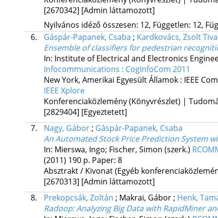
[2670342]
[Admin láttamozott]
Nyilvános idéző összesen: 12, Független: 12, Füg
6.
Gáspár-Papanek, Csaba
;
Kardkovács, Zsolt Tiv
Ensemble of classifiers for pedestrian recognit
In: Institute of Electrical and Electronics Engine
Infocommunications : CogInfoCom 2011
New York, Amerikai Egyesült Államok :
IEEE Com
IEEE Xplore
Konferenciaközlemény (Könyvrészlet) | Tudom
[2829404]
[Egyeztetett]
7.
Nagy, Gábor
;
Gáspár-Papanek, Csaba
An Automated Stock Price Prediction System wi
In: Mierswa, Ingo; Fischer, Simon (szerk.)
RCOMM 
(2011)
190 p.
Paper: 8
Absztrakt / Kivonat (Egyéb konferenciaközlem
[2670313]
[Admin láttamozott]
8.
Prekopcsák, Zoltán
;
Makrai, Gábor
;
Henk, Tam
Radoop: Analyzing Big Data with RapidMiner a