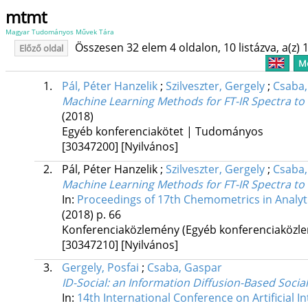
mtmt
Magyar Tudományos Művek Tára
Összesen 32 elem 4 oldalon, 10 listázva, a(z) 1
Előző oldal
Me
1.
Pál, Péter Hanzelik
;
Szilveszter, Gergely
;
Csaba,
Machine Learning Methods for FT-IR Spectra to P
(2018)
Egyéb konferenciakötet | Tudományos
[30347200]
[Nyilvános]
2.
Pál, Péter Hanzelik
;
Szilveszter, Gergely
;
Csaba,
Machine Learning Methods for FT-IR Spectra to P
In:
Proceedings of 17th Chemometrics in Analyt
(2018)
p. 66
Konferenciaközlemény (Egyéb konferenciaköz
[30347210]
[Nyilvános]
3.
Gergely, Posfai
;
Csaba, Gaspar
ID-Social: an Information Diffusion-Based Soc
In:
14th International Conference on Artificial 