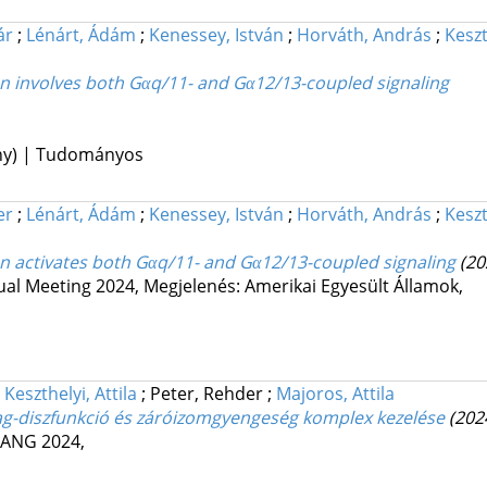
ár
;
Lénárt, Ádám
;
Kenessey, István
;
Horváth, András
;
Keszt
n involves both Gαq/11- and Gα12/13-coupled signaling
ény) | Tudományos
er
;
Lénárt, Ádám
;
Kenessey, István
;
Horváth, András
;
Keszt
n activates both Gαq/11- and Gα12/13-coupled signaling
(20
ual Meeting 2024
,
Megjelenés: Amerikai Egyesült Államok,
;
Keszthelyi, Attila
;
Peter, Rehder
;
Majoros, Attila
ag-diszfunkció és záróizomgyengeség komplex kezelése
(202
SANG 2024
,