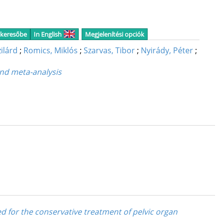
 keresőbe
In English
Megjelenítési opciók
ilárd
;
Romics, Miklós
;
Szarvas, Tibor
;
Nyirády, Péter
;
 and meta-analysis
d for the conservative treatment of pelvic organ