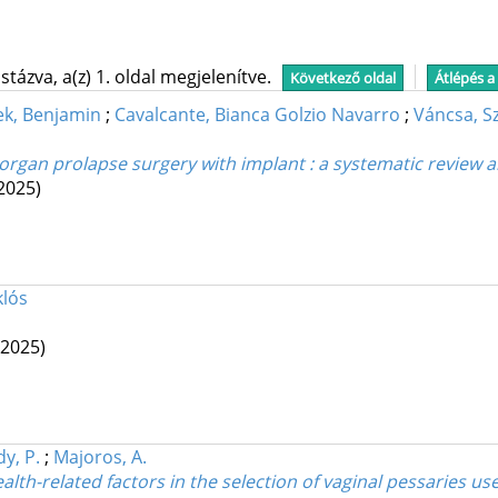
tázva, a(z) 1. oldal megjelenítve.
Következő oldal
Átlépés a
ek, Benjamin
;
Cavalcante, Bianca Golzio Navarro
;
Váncsa, Sz
ic organ prolapse surgery with implant : a systematic review
2025)
klós
(2025)
y, P.
;
Majoros, A.
h-related factors in the selection of vaginal pessaries use