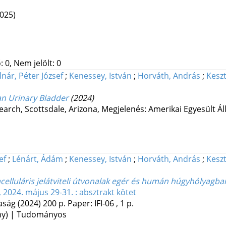
2025)
 0, Nem jelölt: 0
nár, Péter József
;
Kenessey, István
;
Horváth, András
;
Keszt
an Urinary Bladder
(2024)
search
,
Scottsdale, Arizona
,
Megjelenés: Amerikai Egyesült Á
ef
;
Lénárt, Ádám
;
Kenessey, István
;
Horváth, András
;
Keszt
acelluláris jelátviteli útvonalak egér és humán húgyhólyagba
2024. május 29-31. : absztrakt kötet
aság
(2024)
200 p.
Paper: IFI-06 , 1 p.
ény) | Tudományos