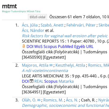
mtmt
Magyar Tudományos Művek Tára
Összesen 61 elem 7 oldalon, 10 lis
Előző oldal
1.
Ács, Júlia
;
Szabó, Anett
;
Fehérvári, Péter
;
Skrib
Ács, Nándor
et al.
Risk factors for vaginal wall erosion after pelv
SCIENTIFIC REPORTS
15
:
1
Paper: 40780 , 10 p.
(
DOI
WoS
Scopus
PubMed
Egyéb URL
Összefoglaló cikk (Folyóiratcikk) | Tudományos
[36450590]
[Egyeztetett]
2.
Majoros, Attila ✉
;
Keszthelyi, Attila
;
Romics, Mi
A női vizeletincontinentia
LEGE ARTIS MEDICINAE
35
:
9
pp. 435-440. , 6 p.
DOI
REAL
Scopus
Matarka
Összefoglaló cikk (Folyóiratcikk) | Tudományos
[36364951]
[Egyeztetett]
3.
Oláh, O. ✉
;
Romics, M.
;
Ács, N.
;
Cseh, R.
;
Nyirád
Demographic, socioeconomic and functional healt