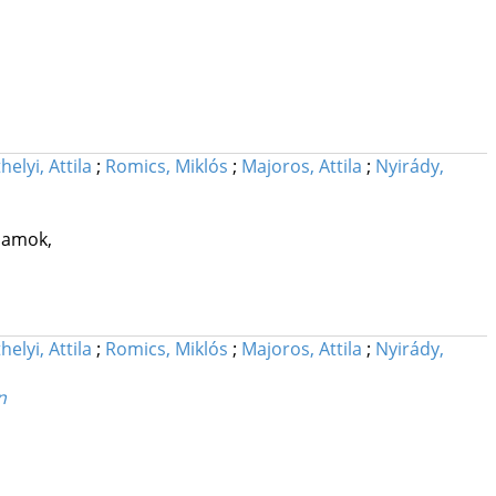
helyi, Attila
;
Romics, Miklós
;
Majoros, Attila
;
Nyirády,
llamok,
helyi, Attila
;
Romics, Miklós
;
Majoros, Attila
;
Nyirády,
n