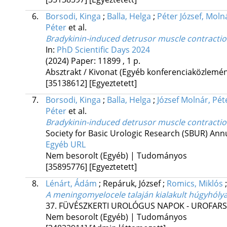
6.
Borsodi, Kinga
;
Balla, Helga
;
Péter József, Moln
Péter
et al.
Bradykinin-induced detrusor muscle contractio
In:
PhD Scientific Days 2024
(2024)
Paper: 11899 , 1 p.
Absztrakt / Kivonat (Egyéb konferenciaközlem
[35138612]
[Egyeztetett]
7.
Borsodi, Kinga
;
Balla, Helga
;
József Molnár, Pét
Péter
et al.
Bradykinin-induced detrusor muscle contractio
Society for Basic Urologic Research (SBUR) Ann
Egyéb URL
Nem besorolt (Egyéb) | Tudományos
[35895776]
[Egyeztetett]
8.
Lénárt, Ádám
;
Repáruk, József
;
Romics, Miklós
A meningomyelocele talaján kialakult húgyhóly
37. FÜVÉSZKERTI UROLÓGUS NAPOK - UROFAR
Nem besorolt (Egyéb) | Tudományos