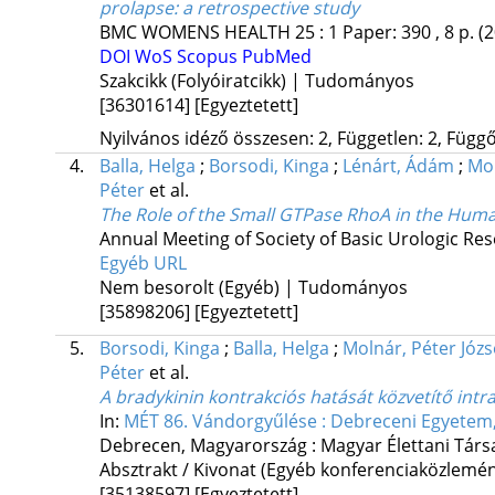
prolapse: a retrospective study
BMC WOMENS HEALTH
25
:
1
Paper: 390 , 8 p.
(
DOI
WoS
Scopus
PubMed
Szakcikk (Folyóiratcikk) | Tudományos
[36301614]
[Egyeztetett]
Nyilvános idéző összesen: 2, Független: 2, Függő:
4.
Balla, Helga
;
Borsodi, Kinga
;
Lénárt, Ádám
;
Mol
Péter
et al.
The Role of the Small GTPase RhoA in the Hum
Annual Meeting of Society of Basic Urologic Re
Egyéb URL
Nem besorolt (Egyéb) | Tudományos
[35898206]
[Egyeztetett]
5.
Borsodi, Kinga
;
Balla, Helga
;
Molnár, Péter Józs
Péter
et al.
A bradykinin kontrakciós hatását közvetítő intr
In:
MÉT 86. Vándorgyűlése : Debreceni Egyetem, 
Debrecen, Magyarország :
Magyar Élettani Társ
Absztrakt / Kivonat (Egyéb konferenciaközlem
[35138597]
[Egyeztetett]