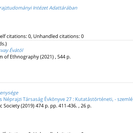
rajztudományi Intézet Adattárában
Self citations: 0, Unhandled citations: 0
ds.)
vay Évától
 of Ethnography
(2021)
,
544 p.
ékenysége
os Néprajzi Társaság Évkönyve 27 : Kutatástörténeti, - szeml
c Society
(2019)
474 p.
pp. 411-436. , 26 p.