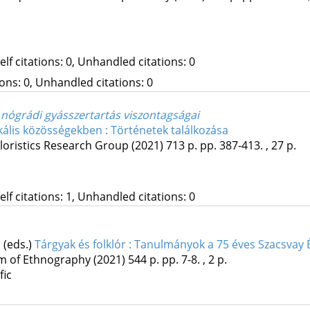
Self citations: 0, Unhandled citations: 0
tions: 0, Unhandled citations: 0
i nógrádi gyásszertartás viszontagságai
kális közösségekben : Történetek találkozása
kloristics Research Group
(2021)
713 p.
pp. 387-413. , 27 p.
Self citations: 1, Unhandled citations: 0
 (eds.)
Tárgyak és folklór : Tanulmányok a 75 éves Szacsvay 
 of Ethnography
(2021)
544 p.
pp. 7-8. , 2 p.
fic