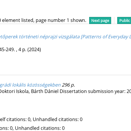
0 element listed, page number 1 shown.
Next page
Public
tőperek történeti néprajzi vizsgálata [Patterns of Everyday L
45-249. , 4 p.
(2024)
nógrádi lokális közösségekben
296 p.
ktori Iskola,
Bárth Dániel
Dissertation submission year: 2
Self citations: 0, Unhandled citations: 0
tions: 0, Unhandled citations: 0