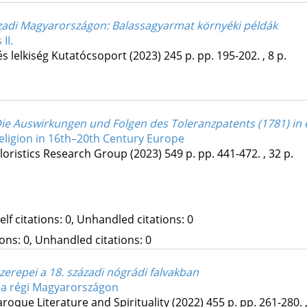
századi Magyarországon
: Balassagyarmat környéki példák
II.
 lelkiség Kutatócsoport
(2023)
245 p.
pp. 195-202. , 8 p.
Die Auswirkungen und Folgen des Toleranzpatents (1781) in 
eligion in 16th–20th Century Europe
kloristics Research Group
(2023)
549 p.
pp. 441-472. , 32 p.
Self citations: 0, Unhandled citations: 0
tions: 0, Unhandled citations: 0
zerepei a 18. századi nógrádi falvakban
a régi Magyarországon
oque Literature and Spirituality
(2022)
455 p.
pp. 261-280. ,