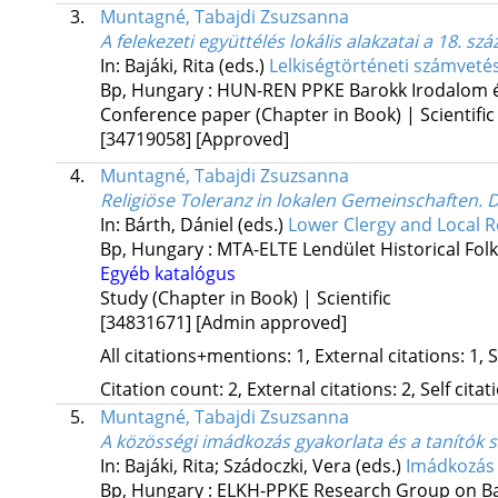
3.
Muntagné, Tabajdi Zsuzsanna
A felekezeti együttélés lokális alakzatai a 18. 
In: Bajáki, Rita (eds.)
Lelkiségtörténeti számvetés 
Bp, Hungary :
HUN-REN PPKE Barokk Irodalom és
Conference paper (Chapter in Book) | Scientific
[34719058]
[Approved]
4.
Muntagné, Tabajdi Zsuzsanna
Religiöse Toleranz in lokalen Gemeinschaften. 
In: Bárth, Dániel (eds.)
Lower Clergy and Local R
Bp, Hungary :
MTA-ELTE Lendület Historical Fol
Egyéb katalógus
Study (Chapter in Book) | Scientific
[34831671]
[Admin approved]
All citations+mentions: 1, External citations: 1, 
Citation count: 2, External citations: 2, Self cita
5.
Muntagné, Tabajdi Zsuzsanna
A közösségi imádkozás gyakorlata és a tanítók s
In: Bajáki, Rita; Szádoczki, Vera (eds.)
Imádkozás 
Bp, Hungary :
ELKH-PPKE Research Group on Bar