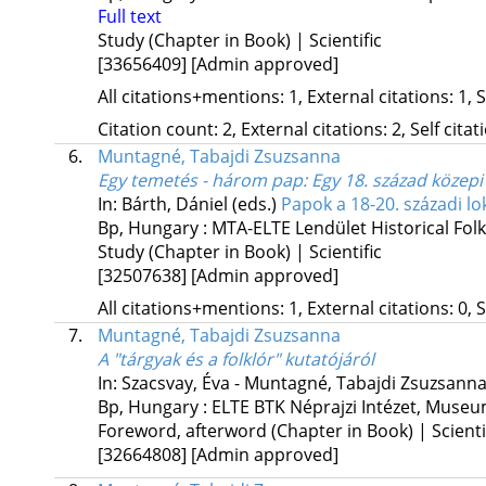
Full text
Study (Chapter in Book) | Scientific
[33656409]
[Admin approved]
All citations+mentions: 1, External citations: 1, 
Citation count: 2, External citations: 2, Self cita
6.
Muntagné, Tabajdi Zsuzsanna
Egy temetés - három pap
: Egy 18. század közep
In: Bárth, Dániel (eds.)
Papok a 18-20. századi lo
Bp, Hungary :
MTA-ELTE Lendület Historical Fol
Study (Chapter in Book) | Scientific
[32507638]
[Admin approved]
All citations+mentions: 1, External citations: 0, 
7.
Muntagné, Tabajdi Zsuzsanna
A "tárgyak és a folklór" kutatójáról
In: Szacsvay, Éva - Muntagné, Tabajdi Zsuzsanna
Bp, Hungary :
ELTE BTK Néprajzi Intézet
,
Museum
Foreword, afterword (Chapter in Book) | Scienti
[32664808]
[Admin approved]