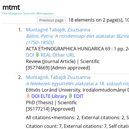
mtmt
The Hungarian Scientific Bibliography
18 elements on 2 page(s), 1
Previous page
1.
Muntagné Tabajdi, Zsuzsanna
Bálint, Petra: A mindennapi élet alakzatai: Bünte
(1750–1850)]
ACTA ETHNOGRAPHICA HUNGARICA
69
:
1
pp. 2
DOI
REAL
Other URL
Review (Journal Article) | Scientific
[35774669]
[Admin approved]
2.
Muntagné, Tabajdi Zsuzsanna
A felekezeti együttélés alakzatai a 18. századi 
Eötvös Loránd University
,
Irodalomtudományi Do
DOI
ELTE Library
EDIT
PhD (Thesis) | Scientific
[35177214]
[Approved]
All citations+mentions: 2, External citations: 2, 
Citation count: 7, External citations: 7, Self cita