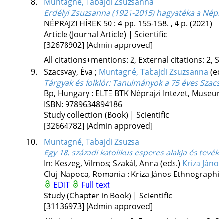
8.
Muntagné, Tabajdi Zsuzsanna
Erdélyi Zsuzsanna (1921-2015) hagyatéka a Nép
NÉPRAJZI HÍREK
50
:
4
pp. 155-158. , 4 p.
(2021)
Article (Journal Article) | Scientific
[32678902]
[Admin approved]
All citations+mentions: 2, External citations: 2, 
9.
Szacsvay, Éva
;
Muntagné, Tabajdi Zsuzsanna
(e
Tárgyak és folklór
: Tanulmányok a 75 éves Szacs
Bp, Hungary :
ELTE BTK Néprajzi Intézet
,
Museum
ISBN:
9789634894186
Study collection (Book) | Scientific
[32664782]
[Admin approved]
10.
Muntagné, Tabajdi Zsuzsa
Egy 18. századi katolikus esperes alakja és tev
In: Keszeg, Vilmos; Szakál, Anna (eds.)
Kriza Ján
Cluj-Napoca, Romania :
Kriza János Ethnographi
EDIT
Full text
Study (Chapter in Book) | Scientific
[31136973]
[Admin approved]