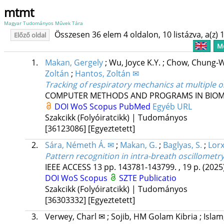
mtmt
Magyar Tudományos Művek Tára
Összesen 36 elem 4 oldalon, 10 listázva, a(z) 1
Előző oldal
Me
1.
Makan, Gergely
;
Wu, Joyce K.Y.
;
Chow, Chung-
Zoltán
;
Hantos, Zoltán ✉
Tracking of respiratory mechanics at multiple o
COMPUTER METHODS AND PROGRAMS IN BIOM
DOI
WoS
Scopus
PubMed
Egyéb URL
Szakcikk (Folyóiratcikk) | Tudományos
[36123086]
[Egyeztetett]
2.
Sára, Németh Á. ✉
;
Makan, G.
;
Baglyas, S.
;
Lorx
Pattern recognition in intra-breath oscillome
IEEE ACCESS
13
pp. 143781-143799. , 19 p.
(2025
DOI
WoS
Scopus
SZTE Publicatio
Szakcikk (Folyóiratcikk) | Tudományos
[36303332]
[Egyeztetett]
3.
Verwey, Charl ✉
;
Sojib, HM Golam Kibria
;
Islam