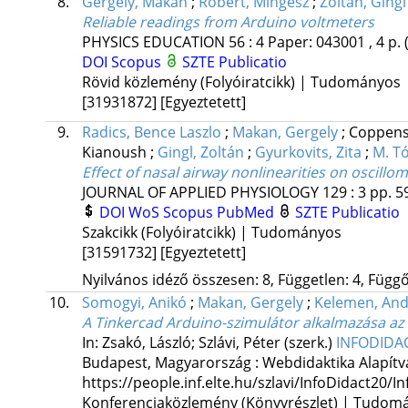
8.
Gergely, Makan
;
Robert, Mingesz
;
Zoltan, Ging
Reliable readings from Arduino voltmeters
PHYSICS EDUCATION
56
:
4
Paper: 043001 , 4 p.
DOI
Scopus
SZTE Publicatio
Rövid közlemény (Folyóiratcikk) | Tudományos
[31931872]
[Egyeztetett]
9.
Radics, Bence Laszlo
;
Makan, Gergely
;
Coppens
Kianoush
;
Gingl, Zoltán
;
Gyurkovits, Zita
;
M. Tó
Effect of nasal airway nonlinearities on oscill
JOURNAL OF APPLIED PHYSIOLOGY
129
:
3
pp. 5
DOI
WoS
Scopus
PubMed
SZTE Publicatio
Szakcikk (Folyóiratcikk) | Tudományos
[31591732]
[Egyeztetett]
Nyilvános idéző összesen: 8, Független: 4, Függő:
10.
Somogyi, Anikó
;
Makan, Gergely
;
Kelemen, And
A Tinkercad Arduino-szimulátor alkalmazása a
In: Zsakó, László; Szlávi, Péter (szerk.)
INFODIDA
Budapest, Magyarország :
Webdidaktika Alapítv
https://people.inf.elte.hu/szlavi/InfoDidact20/In
Konferenciaközlemény (Könyvrészlet) | Tudom