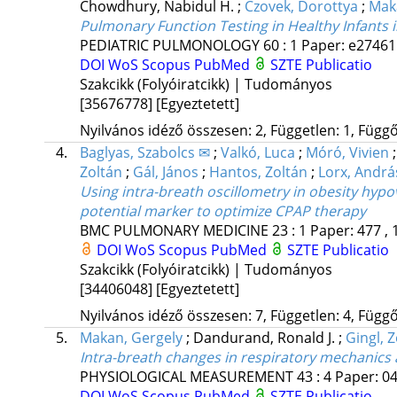
Chowdhury, Nabidul H.
;
Czovek, Dorottya
;
Mak
Pulmonary Function Testing in Healthy Infants i
PEDIATRIC PULMONOLOGY
60
:
1
Paper: e27461 
DOI
WoS
Scopus
PubMed
SZTE Publicatio
Szakcikk (Folyóiratcikk) | Tudományos
[35676778]
[Egyeztetett]
Nyilvános idéző összesen: 2, Független: 1, Függő:
4.
Baglyas, Szabolcs ✉
;
Valkó, Luca
;
Móró, Vivien
Zoltán
;
Gál, János
;
Hantos, Zoltán
;
Lorx, Andrá
Using intra-breath oscillometry in obesity hypov
potential marker to optimize CPAP therapy
BMC PULMONARY MEDICINE
23
:
1
Paper: 477 , 
DOI
WoS
Scopus
PubMed
SZTE Publicatio
Szakcikk (Folyóiratcikk) | Tudományos
[34406048]
[Egyeztetett]
Nyilvános idéző összesen: 7, Független: 4, Függő:
5.
Makan, Gergely
;
Dandurand, Ronald J.
;
Gingl, 
Intra-breath changes in respiratory mechanic
PHYSIOLOGICAL MEASUREMENT
43
:
4
Paper: 04
DOI
WoS
Scopus
PubMed
SZTE Publicatio