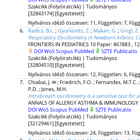
Szakcikk (Folyóiratcikk) | Tudományos
[32843174]
[Egyeztetett]
Nyilvános idéző összesen: 11, Független: 7, Függő
6.
Radics, B.L.
;
Gyurkovits, Z.
;
Makan, G.
;
Gingl, Z.
Respiratory Oscillometry in Newborn Infants: 
FRONTIERS IN PEDIATRICS
10
Paper: 867883 , 12
DOI
WoS
Scopus
PubMed
SZTE Publicatio
Szakcikk (Folyóiratcikk) | Tudományos
[32804510]
[Egyeztetett]
Nyilvános idéző összesen: 12, Független: 6, Függő
7.
Chiabai, J. ✉
;
Friedrich, F.O.
;
Fernandes, M.T.C.
P.D.
;
Jones, M.H.
Intrabreath oscillometry is a sensitive test for
ANNALS OF ALLERGY ASTHMA & IMMUNOLOGY
DOI
WoS
Scopus
PubMed
SZTE Publicatio
Szakcikk (Folyóiratcikk) | Tudományos
[32129461]
[Egyeztetett]
Nyilvános idéző összesen: 24, Független: 13, Füg