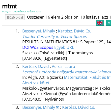
mtmt
Magyar Tudományos Művek Tára
Összesen 16 elem 2 oldalon, 10 listázva, a(z) 1
Előző oldal
Me
1.
Bessenyei, Mihály
;
Kertész, Dávid Cs.
Toader Convexity in Vector Spaces
RESULTS IN MATHEMATICS
81
:
5
Paper: 125 , 14
DOI
WoS
Scopus
Egyéb URL
Szakcikk (Folyóiratcikk) | Tudományos
[37348926]
[Egyeztetett]
2.
Kertész, Dávid
;
Veres, Laura
Levelezős mérnök hallgatók matematikai alapo
In: Végh, Attila (szerk.)
Matematikát, Fizikát és I
Absztraktkötet
Miskolc-Egyetemváros, Magyarország :
Miskolc
Absztrakt / Kivonat (Egyéb konferenciaközlem
[37354835]
[Nyilvános]
3.
Bessenyei, Mihály ✉
;
Kertész, Dávid Cs.