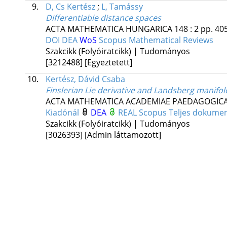
9.
D, Cs Kertész
;
L, Tamássy
Differentiable distance spaces
ACTA MATHEMATICA HUNGARICA
148
:
2
pp. 405
DOI
DEA
WoS
Scopus
Mathematical Reviews
Szakcikk (Folyóiratcikk) | Tudományos
[3212488]
[Egyeztetett]
10.
Kertész, Dávid Csaba
Finslerian Lie derivative and Landsberg manifol
ACTA MATHEMATICA ACADEMIAE PAEDAGOGICA
Kiadónál
DEA
REAL
Scopus
Teljes dokum
Szakcikk (Folyóiratcikk) | Tudományos
[3026393]
[Admin láttamozott]