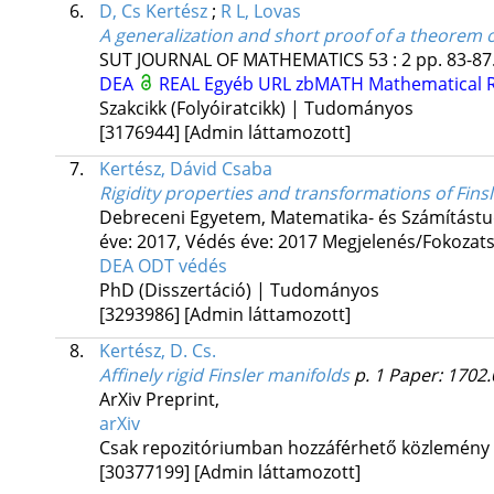
6.
D, Cs Kertész
;
R L, Lovas
A generalization and short proof of a theorem o
SUT JOURNAL OF MATHEMATICS
53
:
2
pp. 83-87.
DEA
REAL
Egyéb URL
zbMATH
Mathematical 
Szakcikk (Folyóiratcikk) | Tudományos
[3176944]
[Admin láttamozott]
7.
Kertész, Dávid Csaba
Rigidity properties and transformations of Fins
Debreceni Egyetem, Matematika- és Számítástu
éve: 2017,
Védés éve: 2017
Megjelenés/Fokozats
DEA
ODT védés
PhD (Disszertáció) | Tudományos
[3293986]
[Admin láttamozott]
8.
Kertész, D. Cs.
Affinely rigid Finsler manifolds
p. 1 Paper: 1702.
ArXiv Preprint
,
arXiv
Csak repozitóriumban hozzáférhető közlemény
[30377199]
[Admin láttamozott]