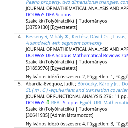
Peano property, two dimensional triangles, co
JOURNAL OF MATHEMATICAL ANALYSIS AND AP
DOI
WoS
DEA
Scopus
Szakcikk (Folyóiratcikk) | Tudományos
[33759130]
[Egyeztetett]
4.
Bessenyei, Mihály ✉
;
Kertész, Dávid Cs.
;
Lovas, 
A sandwich with segment convexity
JOURNAL OF MATHEMATICAL ANALYSIS AND AP
DOI
WoS
DEA
Scopus
Mathematical Reviews
zb
Szakcikk (Folyóiratcikk) | Tudományos
[31893976]
[Egyeztetett]
Nyilvános idéző összesen: 2, Független: 1, Függő:
5.
Abardia-Evéquoz, Judit
;
Böröczky, Károly Jr.
;
Do
SL ( m , C ) -equivariant and translation covari
JOURNAL OF FUNCTIONAL ANALYSIS
276
:
11
pp.
DOI
WoS
REAL
Scopus
Egyéb URL
Mathematic
Szakcikk (Folyóiratcikk) | Tudományos
[30641935]
[Admin láttamozott]
Nyilvános idéző összesen: 4, Független: 3, Függő: