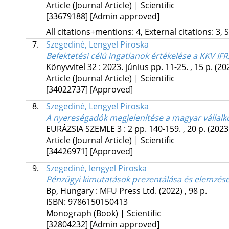
Article (Journal Article) | Scientific
[33679188]
[Admin approved]
All citations+mentions: 4, External citations: 3, 
7.
Szegediné, Lengyel Piroska
Befektetési célú ingatlanok értékelése a KKV IFR
Könyvvitel
32
:
2023. június
pp. 11-25. , 15 p.
(20
Article (Journal Article) | Scientific
[34022737]
[Approved]
8.
Szegediné, Lengyel Piroska
A nyereségadók megjelenítése a magyar vállal
EURÁZSIA SZEMLE
3
:
2
pp. 140-159. , 20 p.
(2023
Article (Journal Article) | Scientific
[34426971]
[Approved]
9.
Szegediné, lengyel Piroska
Pénzügyi kimutatások prezentálása és elemzés
Bp, Hungary :
MFU Press Ltd.
(2022)
,
98 p.
ISBN:
9786150150413
Monograph (Book) | Scientific
[32804232]
[Admin approved]