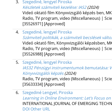
3.
Szegediné, lengyel Piroska
Készletek számviteli kezelése
: IAS2
(2024)
Videó oktató film Könyvvizsgáló képzés ben, M
Radio, TV program, video (Miscellaneous) | Scien
[35526971]
[Approved]
4.
Szegediné, lengyel Piroska
Számviteli politikák, a számviteli becslések válto
Videó oktató film, Könyvvizsgálói képzésben, 
Radio, TV program, video (Miscellaneous) | Scien
[35526988]
[Approved]
5.
Szegediné, lengyel Piroska
IAS32 Pénzügyi instrumentumok bemutatása
: 
Könyvvizsgálói képzés
(2024)
Radio, TV program, video (Miscellaneous) | Scien
[35633334]
[Approved]
6.
Szegediné Lengyel, Piroska
Learning in Online Environment
: Let’s Focus o
INTERNATIONAL JOURNAL OF EMERGING TECHN
DOI
Other URL