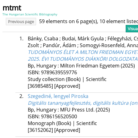
mtmt
The Hungarian Scientific Bibliography
59 elements on 6 page(s), 10 element list
Previous page
Visua
1.
Bánky, Csaba
;
Budai, Márk Gyula
;
Félegyházi, 
Zsolt
;
Pandúr, Ádám
;
Somogyi-Rosenfeld, Anna
TUDOMÁNYOS ÉLET A MILTON FRIEDMAN EGYET
2025. ÉVI TUDOMÁNYOS DIÁKKÖRI DOLGOZATA
Bp, Hungary :
Milton Friedman Egyetem
(2025)
ISBN:
9789639559776
Study collection (Book) | Scientific
[36985485]
[Approved]
2.
Szegediné, lengyel Piroska
Digitális tananyagfejlesztés, digitális kultúra (
Bp, Hungary :
MFU Press Ltd.
(2025)
ISBN:
9786156520500
Monograph (Book) | Scientific
[36152062]
[Approved]