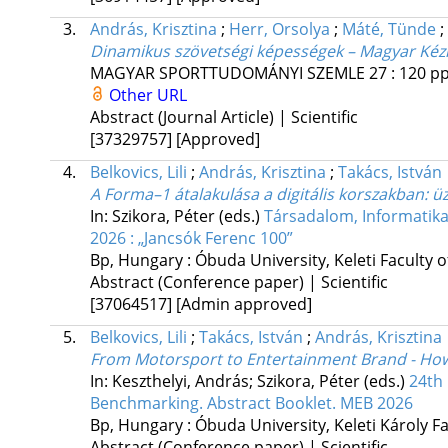
3.
András, Krisztina
;
Herr, Orsolya
;
Máté, Tünde
;
Dinamikus szövetségi képességek – Magyar Kéz
MAGYAR SPORTTUDOMÁNYI SZEMLE
27
:
120
pp
Other URL
Abstract (Journal Article) | Scientific
[37329757]
[Approved]
4.
Belkovics, Lili
;
András, Krisztina
;
Takács, István
A Forma–1 átalakulása a digitális korszakban: üz
In: Szikora, Péter (eds.)
Társadalom, Informatik
2026 : „Jancsók Ferenc 100”
Bp, Hungary :
Óbuda University, Keleti Faculty
Abstract (Conference paper) | Scientific
[37064517]
[Admin approved]
5.
Belkovics, Lili
;
Takács, István
;
András, Krisztina
From Motorsport to Entertainment Brand - How 
In: Keszthelyi, András; Szikora, Péter (eds.)
24th
Benchmarking. Abstract Booklet. MEB 2026
Bp, Hungary :
Óbuda University, Keleti Károly Fa
Abstract (Conference paper) | Scientific