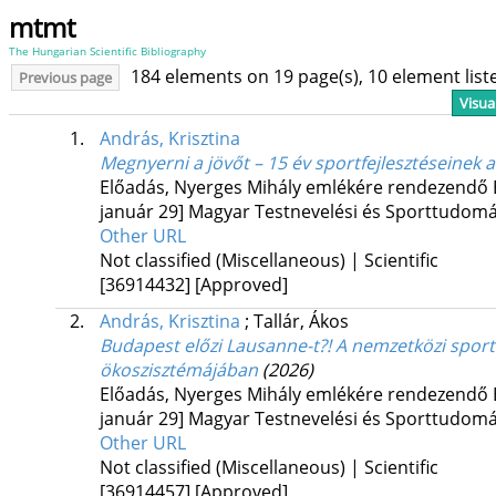
mtmt
The Hungarian Scientific Bibliography
184 elements on 19 page(s), 10 element lis
Previous page
Visua
1.
András, Krisztina
Megnyerni a jövőt – 15 év sportfejlesztéseinek 
Előadás
,
Nyerges Mihály emlékére rendezendő E
január 29] Magyar Testnevelési és Sporttudom
Other URL
Not classified (Miscellaneous) | Scientific
[36914432]
[Approved]
2.
András, Krisztina
;
Tallár, Ákos
Budapest előzi Lausanne-t?! A nemzetközi spor
ökoszisztémájában
(2026)
Előadás
,
Nyerges Mihály emlékére rendezendő E
január 29] Magyar Testnevelési és Sporttudom
Other URL
Not classified (Miscellaneous) | Scientific
[36914457]
[Approved]