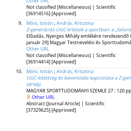
Other URL
Not classified (Miscellaneous) | Scientific
[36914516]
[Approved]
9.
Móni, István
;
András, Krisztina
Z-generációs UGC-krízisek a sportban: a „failur
Előadás
,
Nyerges Mihály emlékére rendezendő E
január 29] Magyar Testnevelési és Sporttudom
Other URL
Not classified (Miscellaneous) | Scientific
[36914414]
[Approved]
10.
Móni, István
;
András, Krisztina
UGC-kitettség és bevonódás kapcsolata a Z-gen
térkép
MAGYAR SPORTTUDOMÁNYI SZEMLE
27
:
120
pp
Other URL
Abstract (Journal Article) | Scientific
[37329625]
[Approved]