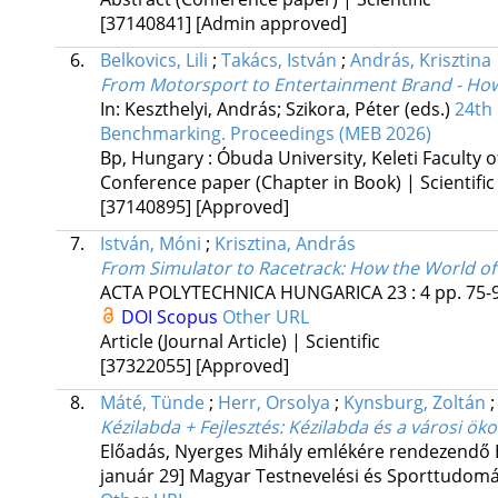
[37140841]
[Admin approved]
6.
Belkovics, Lili
;
Takács, István
;
András, Krisztina
From Motorsport to Entertainment Brand - How 
In: Keszthelyi, András; Szikora, Péter (eds.)
24th
Benchmarking. Proceedings (MEB 2026)
Bp, Hungary :
Óbuda University, Keleti Faculty
Conference paper (Chapter in Book) | Scientific
[37140895]
[Approved]
7.
István, Móni
;
Krisztina, András
From Simulator to Racetrack: How the World of
ACTA POLYTECHNICA HUNGARICA
23
:
4
pp. 75-9
DOI
Scopus
Other URL
Article (Journal Article) | Scientific
[37322055]
[Approved]
8.
Máté, Tünde
;
Herr, Orsolya
;
Kynsburg, Zoltán
Kézilabda + Fejlesztés: Kézilabda és a városi ö
Előadás
,
Nyerges Mihály emlékére rendezendő E
január 29] Magyar Testnevelési és Sporttudom