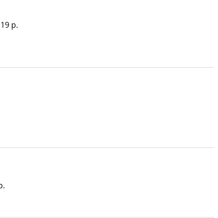
 19 p.
p.