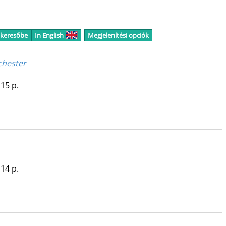
 keresőbe
In English
Megjelenítési opciók
chester
 15 p.
 14 p.