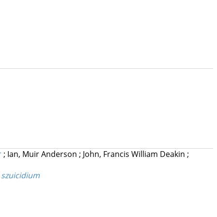
.
r
;
Ian, Muir Anderson
;
John, Francis William Deakin
;
 szuicidium