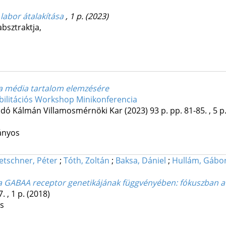
labor átalakítása
, 1 p.
(2023)
absztraktja
,
sa média tartalom elemzésére
ilitációs Workshop Minikonferencia
dó Kálmán Villamosmérnöki Kar
(2023)
93 p.
pp. 81-85. , 5 p
ányos
etschner, Péter
;
Tóth, Zoltán
;
Baksa, Dániel
;
Hullám, Gábo
 a GABAA receptor genetikájának függvényében: fókuszban a
. , 1 p.
(2018)
os