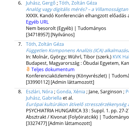
6.
Juhász, Gergő
;
Tóth, Zoltán Géza
Analóg vagy digitális mérés? – a Villamosságtan 
XXXIX. Kandó Konferencián elhangzott előadás 
Egyéb URL
Nem besorolt (Egyéb) | Tudományos
[34718957]
[Nyilvános]
7.
Tóth, Zoltán Géza
Független Komponens Analízis (ICA) alkalmazá
In: Molnár, György; Wührl, Tibor (szerk.)
KVK Hab
Budapest, Magyarország :
Óbudai Egyetem, Kan
Teljes dokumentum
Konferenciaközlemény (Könyvrészlet) | Tudom
[33990112]
[Admin láttamozott]
8.
Eszlári, Nóra
;
Gonda, Xénia
;
Jane, Sarginson
;
P
Juhász, Gabriella
et al.
Európai kultúrákon átívelő stresszérzékenység
PSYCHIATRIA HUNGARICA
33
:
Suppl. 1.
pp. 27-27
Absztrakt / Kivonat (Folyóiratcikk) | Tudomány
[3327477]
[Admin láttamozott]