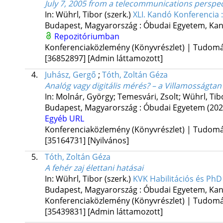
July 7, 2005 from a telecommunications perspec
In: Wührl, Tibor (szerk.)
XLI. Kandó Konferencia 
Budapest, Magyarország :
Óbudai Egyetem, Kan
Repozitóriumban
Konferenciaközlemény (Könyvrészlet) | Tudom
[36852897]
[Admin láttamozott]
4.
Juhász, Gergő
;
Tóth, Zoltán Géza
Analóg vagy digitális mérés? – a Villamosságtan 
In: Molnár, György; Temesvári, Zsolt; Wührl, Tib
Budapest, Magyarország :
Óbudai Egyetem
(202
Egyéb URL
Konferenciaközlemény (Könyvrészlet) | Tudom
[35164731]
[Nyilvános]
5.
Tóth, Zoltán Géza
A fehér zaj élettani hatásai
In: Wührl, Tibor (szerk.)
KVK Habilitációs és PhD
Budapest, Magyarország :
Óbudai Egyetem, Kan
Konferenciaközlemény (Könyvrészlet) | Tudom
[35439831]
[Admin láttamozott]