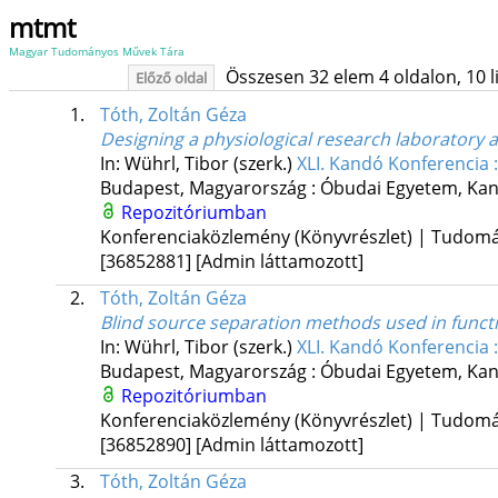
mtmt
Magyar Tudományos Művek Tára
Összesen 32 elem 4 oldalon, 10 lis
Előző oldal
1.
Tóth, Zoltán Géza
Designing a physiological research laboratory 
In: Wührl, Tibor (szerk.)
XLI. Kandó Konferencia 
Budapest, Magyarország :
Óbudai Egyetem, Kan
Repozitóriumban
Konferenciaközlemény (Könyvrészlet) | Tudom
[36852881]
[Admin láttamozott]
2.
Tóth, Zoltán Géza
Blind source separation methods used in funct
In: Wührl, Tibor (szerk.)
XLI. Kandó Konferencia 
Budapest, Magyarország :
Óbudai Egyetem, Kan
Repozitóriumban
Konferenciaközlemény (Könyvrészlet) | Tudom
[36852890]
[Admin láttamozott]
3.
Tóth, Zoltán Géza