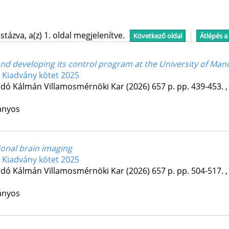
tázva, a(z) 1. oldal megjelenítve.
Következő oldal
Átlépés a
and developing its control program at the University of Man
: Kiadvány kötet 2025
dó Kálmán Villamosmérnöki Kar
(2026)
657 p.
pp. 439-453. ,
ányos
ional brain imaging
: Kiadvány kötet 2025
dó Kálmán Villamosmérnöki Kar
(2026)
657 p.
pp. 504-517. ,
ányos