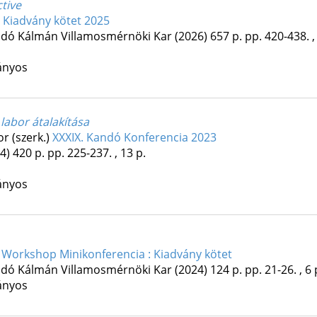
tive
: Kiadvány kötet 2025
dó Kálmán Villamosmérnöki Kar
(2026)
657 p.
pp. 420-438. ,
ányos
labor átalakítása
or (szerk.)
XXXIX. Kandó Konferencia 2023
4)
420 p.
pp. 225-237. , 13 p.
ányos
 Workshop Minikonferencia : Kiadvány kötet
dó Kálmán Villamosmérnöki Kar
(2024)
124 p.
pp. 21-26. , 6 
ányos