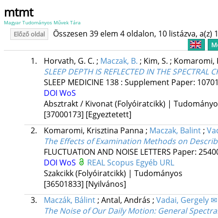
mtmt
Magyar Tudományos Művek Tára
Összesen 39 elem 4 oldalon, 10 listázva, a(z) 1
Előző oldal
Me
1.
Horvath, G. C.
;
Maczak, B.
;
Kim, S.
;
Komaromi, K
SLEEP DEPTH IS REFLECTED IN THE SPECTRAL 
SLEEP MEDICINE
138
:
Supplement
Paper: 10701
DOI
WoS
Absztrakt / Kivonat (Folyóiratcikk) | Tudomány
[37000173]
[Egyeztetett]
2.
Komaromi, Krisztina Panna
;
Maczak, Balint
;
Va
The Effects of Examination Methods on Describ
FLUCTUATION AND NOISE LETTERS
Paper: 254
DOI
WoS
REAL
Scopus
Egyéb URL
Szakcikk (Folyóiratcikk) | Tudományos
[36501833]
[Nyilvános]
3.
Maczák, Bálint
;
Antal, András
;
Vadai, Gergely ✉
The Noise of Our Daily Motion: General Spectral