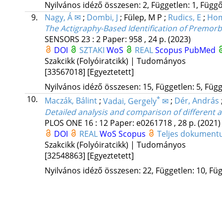
Nyilvános idéző összesen: 2, Független: 1, Függő:
9.
Nagy, Á ✉
;
Dombi, J
;
Fülep, M P
;
Rudics, E
;
Hom
The Actigraphy-Based Identification of Premorbi
SENSORS
23
:
2
Paper: 958 , 24 p.
(2023)
DOI
SZTAKI
WoS
REAL
Scopus
PubMed
Szakcikk (Folyóiratcikk) | Tudományos
[33567018]
[Egyeztetett]
Nyilvános idéző összesen: 15, Független: 5, Függ
10.
*
Maczák, Bálint
;
Vadai, Gergely
✉
;
Dér, András
Detailed analysis and comparison of different ac
PLOS ONE
16
:
12
Paper: e0261718 , 28 p.
(2021)
DOI
REAL
WoS
Scopus
Teljes dokumen
Szakcikk (Folyóiratcikk) | Tudományos
[32548863]
[Egyeztetett]
Nyilvános idéző összesen: 22, Független: 10, Füg