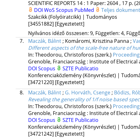
SCIENTIFIC REPORTS
14
:
1
Paper: 2604 , 17 p.
(2
DOI
WoS
Scopus
PubMed
Teljes dokume
Szakcikk (Folyóiratcikk) | Tudományos
[34551882]
[Egyeztetett]
Nyilvános idéző összesen: 9, Független: 4, Függő:
7.
Maczák, Bálint
;
Komáromi, Krisztina Panna
;
Va
Different aspects of the scale-free nature of hum
In: Theodorou, Christoforos (szerk.)
Proceedings
Grenoble, Franciaország :
Institute of Electrica
DOI
Scopus
SZTE Publicatio
Konferenciaközlemény (Könyvrészlet) | Tudom
[34721220]
[Egyeztetett]
8.
Maczák, Bálint
;
G. Horváth, Csenge
;
Bódizs, Ró
Revealing the generality of 1/f noise based spec
In: Theodorou, Christoforos (szerk.)
Proceedings
Grenoble, Franciaország :
Institute of Electrica
DOI
Scopus
SZTE Publicatio
Konferenciaközlemény (Könyvrészlet) | Tudom
[34721242]
[Egyeztetett]