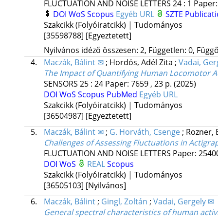
FLUCTUATION AND NOISE LETTERS
24
:
1
Paper:
DOI
WoS
Scopus
Egyéb URL
SZTE Publicati
Szakcikk (Folyóiratcikk) | Tudományos
[35598788]
[Egyeztetett]
Nyilvános idéző összesen: 2, Független: 0, Függő:
4.
Maczák, Bálint ✉
;
Hordós, Adél Zita
;
Vadai, Ger
The Impact of Quantifying Human Locomotor Ac
SENSORS
25
:
24
Paper: 7659 , 23 p.
(2025)
DOI
WoS
Scopus
PubMed
Egyéb URL
Szakcikk (Folyóiratcikk) | Tudományos
[36504987]
[Egyeztetett]
5.
Maczák, Bálint ✉
;
G. Horváth, Csenge
;
Rozner,
Challenges of Assessing Fluctuations in Actigr
FLUCTUATION AND NOISE LETTERS
Paper: 254
DOI
WoS
REAL
Scopus
Szakcikk (Folyóiratcikk) | Tudományos
[36505103]
[Nyilvános]
6.
Maczák, Bálint
;
Gingl, Zoltán
;
Vadai, Gergely ✉
General spectral characteristics of human activi