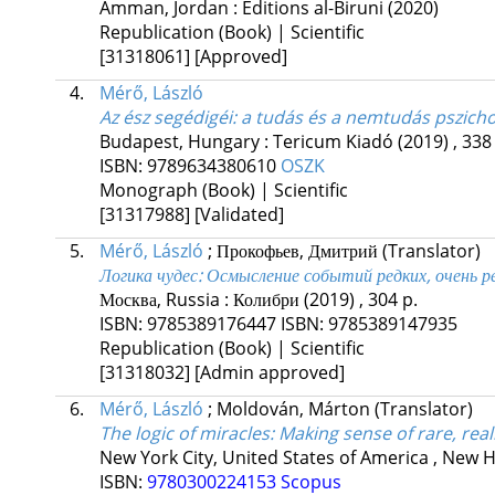
Amman, Jordan :
Editions al-Biruni
(2020)
Republication (Book) | Scientific
[31318061]
[Approved]
4.
Mérő, László
Az ész segédigéi
: a tudás és a nemtudás pszicho
Budapest, Hungary :
Tericum Kiadó
(2019)
,
338 
ISBN:
9789634380610
OSZK
Monograph (Book) | Scientific
[31317988]
[Validated]
5.
Mérő, László
;
Прокофьев, Дмитрий
(Translator)
Логика чудес
: Осмысление событий редких, очень р
Москва, Russia :
Колибри
(2019)
,
304 p.
ISBN:
9785389176447
ISBN:
9785389147935
Republication (Book) | Scientific
[31318032]
[Admin approved]
6.
Mérő, László
;
Moldován, Márton
(Translator)
The logic of miracles: Making sense of rare, rea
New York City, United States of America ,
New Ha
ISBN:
9780300224153
Scopus