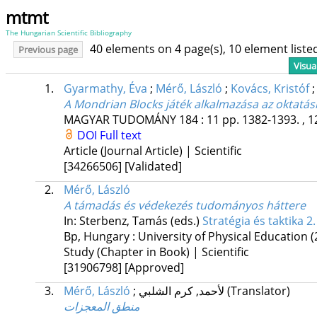
mtmt
The Hungarian Scientific Bibliography
40 elements on 4 page(s), 10 element list
Previous page
Visua
1.
Gyarmathy, Éva
;
Mérő, László
;
Kovács, Kristóf
A Mondrian Blocks játék alkalmazása az oktatás
MAGYAR TUDOMÁNY
184
:
11
pp. 1382-1393. , 1
DOI
Full text
Article (Journal Article) | Scientific
[34266506]
[Validated]
2.
Mérő, László
A támadás és védekezés tudományos háttere
In: Sterbenz, Tamás (eds.)
Stratégia és taktika 2.
Bp, Hungary :
University of Physical Education
(
Study (Chapter in Book) | Scientific
[31906798]
[Approved]
3.
Mérő, László
;
لأحمد, كرم الشلبي
(Translator)
منطق المعجزات