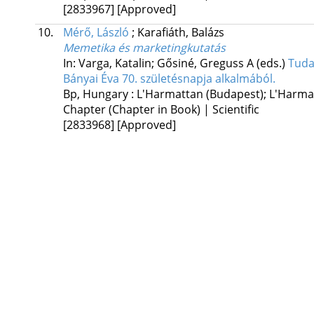
[2833967]
[Approved]
10.
Mérő, László
;
Karafiáth, Balázs
Memetika és marketingkutatás
In: Varga, Katalin; Gősiné, Greguss A (eds.)
Tuda
Bányai Éva 70. születésnapja alkalmából.
Bp, Hungary :
L'Harmattan (Budapest); L'Harma
Chapter (Chapter in Book) | Scientific
[2833968]
[Approved]