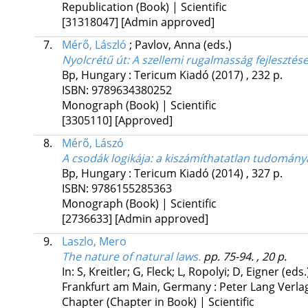
Republication (Book) | Scientific
[31318047]
[Admin approved]
7.
Mérő, László
;
Pavlov, Anna
(eds.)
Nyolcrétű út
: A szellemi rugalmasság fejlesztés
Bp, Hungary :
Tericum Kiadó
(2017)
,
232 p.
ISBN:
9789634380252
Monograph (Book) | Scientific
[3305110]
[Approved]
8.
Mérő, Lászó
A csodák logikája
: a kiszámíthatatlan tudomány
Bp, Hungary :
Tericum Kiadó
(2014)
,
327 p.
ISBN:
9786155285363
Monograph (Book) | Scientific
[2736633]
[Admin approved]
9.
Laszlo, Mero
The nature of natural laws.
pp. 75-94. , 20 p.
In: S, Kreitler; G, Fleck; L, Ropolyi; D, Eigner (eds
Frankfurt am Main, Germany :
Peter Lang Verla
Chapter (Chapter in Book) | Scientific