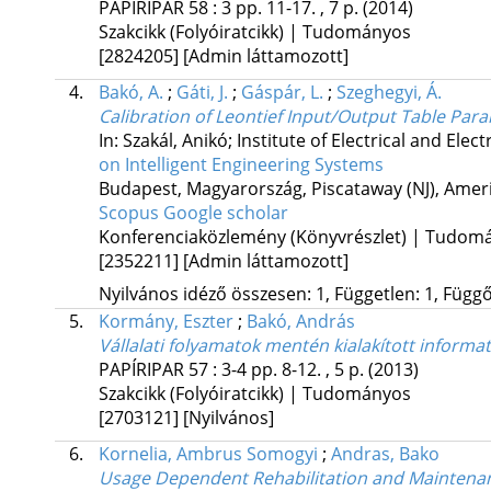
PAPÍRIPAR
58
:
3
pp. 11-17. , 7 p.
(2014)
Szakcikk (Folyóiratcikk) | Tudományos
[2824205]
[Admin láttamozott]
4.
Bakó, A.
;
Gáti, J.
;
Gáspár, L.
;
Szeghegyi, Á.
Calibration of Leontief Input/Output Table Par
In: Szakál, Anikó; Institute of Electrical and Elec
on Intelligent Engineering Systems
Budapest, Magyarország,
Piscataway (NJ), Amer
Scopus
Google scholar
Konferenciaközlemény (Könyvrészlet) | Tudom
[2352211]
[Admin láttamozott]
Nyilvános idéző összesen: 1, Független: 1, Függő:
5.
Kormány, Eszter
;
Bakó, András
Vállalati folyamatok mentén kialakított informa
PAPÍRIPAR
57
:
3-4
pp. 8-12. , 5 p.
(2013)
Szakcikk (Folyóiratcikk) | Tudományos
[2703121]
[Nyilvános]
6.
Kornelia, Ambrus Somogyi
;
Andras, Bako
Usage Dependent Rehabilitation and Maintenanc