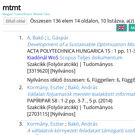
mtmt
Magyar Tudományos Művek Tára
Összesen 136 elem 14 oldalon, 10 listázva, a(z) 
Előző oldal
Me
1.
A, Bakó
;
L, Gáspár
Development of a Sustainable Optimization Mode
ACTA POLYTECHNICA HUNGARICA
15
:
1
pp. 11-3
Kiadónál
WoS
Scopus
Teljes dokumentum
Szakcikk (Folyóiratcikk) | Tudományos
[3319620]
[Nyilvános]
Nyilvános idéző összesen: 6, Független: 6, Függő:
2.
Kormány, Eszter
;
Bakó, András
Vállalati folyamatok mentén kialakított informa
PAPÍRIPAR
58
:
1-2
pp. 3-7. , 5 p.
(2014)
Szakcikk (Folyóiratcikk) | Tudományos
[2703115]
[Nyilvános]
3.
Kormány, Eszter
;
Bakó, András
A vállalatok környezeti feladatait támogató sz