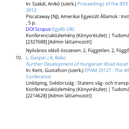
In: Szakál, Anikó (szerk.)
Proceedings of the IEEE
2012
Piscataway (NJ), Amerikai Egyesült Államok :
Ins
, 5 p.
DOI
Scopus
Egyéb URL
Konferenciaközlemény (Könyvrészlet) | Tudom
[2327688]
[Admin láttamozott]
Nyilvános idéző összesen: 2, Független: 2, Függő:
10.
L, Gaspar
;
A, Bako
Further Development of Hungarian Road Asse
In: Kent, Gustafson (szerk.)
EPAM 2012T : The 4
Conference
Linköping, Svédország :
Statens väg- och transpo
Konferenciaközlemény (Könyvrészlet) | Tudom
[2214628]
[Admin láttamozott]