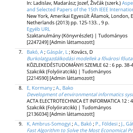
In: Ladislav, Madarász; Jozef, Živčák (szerk.)
Aspe
and Selected Papers of the 15th IEEE Internati
New York, Amerikai Egyesült Államok,
London, Eg
Netherlands
(2013)
pp. 125-133. , 9 p.
Egyéb URL
Szaktanulmány (Könyvrészlet) | Tudományos
[2247249]
[Admin láttamozott]
7.
Bakó, A
;
Gáspár, L
;
Kovács, D
Burkolatgazdálkodási modellek a fővárosi főut
KÖZLEKEDÉSTUDOMÁNYI SZEMLE
62
:
6
pp. 38-4
Szakcikk (Folyóiratcikk) | Tudományos
[2214590]
[Admin láttamozott]
8.
E, Kormany
;
A., Bako
Development of environmental informatics syst
ACTA ELECTROTECHNICA ET INFORMATICA
12
:
4
Szakcikk (Folyóiratcikk) | Tudományos
[2136034]
[Admin láttamozott]
9.
K, Ambrus-Somogyi
;
A., Bakó
;
P., Földesi
;
J., Gá
Fast Algorithm to Solve the Most Economical P