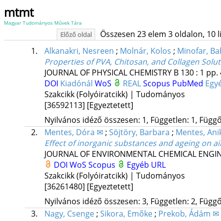
mtmt
Magyar Tudományos Művek Tára
Összesen 23 elem 3 oldalon, 10 lis
Előző oldal
1.
Alkanakri, Nesreen
;
Molnár, Kolos
;
Minofar, Ba
Properties of PVA, Chitosan, and Collagen Solut
JOURNAL OF PHYSICAL CHEMISTRY B
130
:
1
pp. 
DOI
Kiadónál
WoS
REAL
Scopus
PubMed
Egy
Szakcikk (Folyóiratcikk) | Tudományos
[36592113]
[Egyeztetett]
Nyilvános idéző összesen: 1, Független: 1, Függő:
2.
Mentes, Dóra ✉
;
Söjtöry, Barbara
;
Mentes, Ani
Effect of inorganic substances and ageing on 
JOURNAL OF ENVIRONMENTAL CHEMICAL ENGI
DOI
WoS
Scopus
Egyéb URL
Szakcikk (Folyóiratcikk) | Tudományos
[36261480]
[Egyeztetett]
Nyilvános idéző összesen: 3, Független: 2, Függő:
3.
Nagy, Csenge
;
Sikora, Emőke
;
Prekob, Ádám ✉