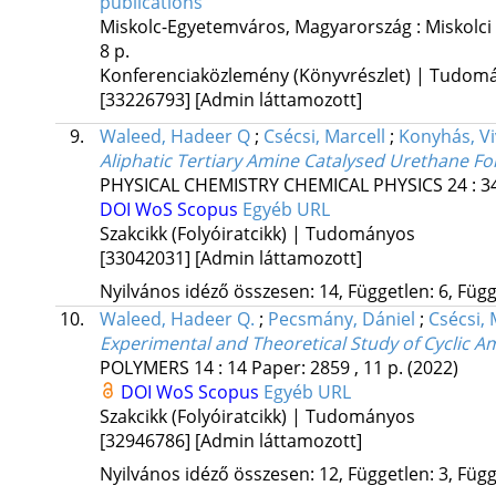
publications
Miskolc-Egyetemváros, Magyarország :
Miskolci
8 p.
Konferenciaközlemény (Könyvrészlet) | Tudom
[33226793]
[Admin láttamozott]
9.
Waleed, Hadeer Q
;
Csécsi, Marcell
;
Konyhás, Vi
Aliphatic Tertiary Amine Catalysed Urethane F
PHYSICAL CHEMISTRY CHEMICAL PHYSICS
24
:
3
DOI
WoS
Scopus
Egyéb URL
Szakcikk (Folyóiratcikk) | Tudományos
[33042031]
[Admin láttamozott]
Nyilvános idéző összesen: 14, Független: 6, Függő
10.
Waleed, Hadeer Q.
;
Pecsmány, Dániel
;
Csécsi, 
Experimental and Theoretical Study of Cyclic 
POLYMERS
14
:
14
Paper: 2859 , 11 p.
(2022)
DOI
WoS
Scopus
Egyéb URL
Szakcikk (Folyóiratcikk) | Tudományos
[32946786]
[Admin láttamozott]
Nyilvános idéző összesen: 12, Független: 3, Függő