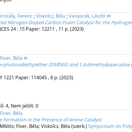
Kristály, Ferenc
;
Viskolcz, Béla
;
Vanyorek, László ✉
ated Nitrogen-Doped Carbon Foam Catalyst for the Hydrog
NCES
24
:
15
Paper: 12211 , 11 p.
(2023)
Fiser, Béla ✉
orpholinodiethylether (DMDEE) and 1,4-dimethylpiperazine 
Y
1221
Paper: 114045 , 8 p.
(2023)
: 4, Nem jelölt: 0
Fiser, Béla
e Formation in the Presence of Amine Catalyst
klós; Fiser, Béla; Viskolcz, Béla (szerk.)
Symposium on Polyu