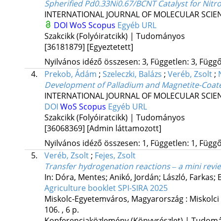
Spherified Pd0.33Ni0.67/BCNT Catalyst for Nit
INTERNATIONAL JOURNAL OF MOLECULAR SCIE
DOI
WoS
Scopus
Egyéb URL
Szakcikk (Folyóiratcikk) | Tudományos
[36181879]
[Egyeztetett]
Nyilvános idéző összesen: 3, Független: 3, Függő:
4.
Prekob, Ádám
;
Szeleczki, Balázs
;
Veréb, Zsolt
;
Development of Palladium and Magnetite-Coate
INTERNATIONAL JOURNAL OF MOLECULAR SCIE
DOI
WoS
Scopus
Egyéb URL
Szakcikk (Folyóiratcikk) | Tudományos
[36068369]
[Admin láttamozott]
Nyilvános idéző összesen: 1, Független: 1, Függő:
5.
Veréb, Zsolt
;
Fejes, Zsolt
Transfer hydrogenation reactions ‒ a mini revi
In: Dóra, Mentes; Anikó, Jordán; László, Farkas; Bé
Agriculture booklet SPI-SIRA 2025
Miskolc-Egyetemváros, Magyarország :
Miskolci
106. , 6 p.
Konferenciaközlemény (Könyvrészlet) | Tudom