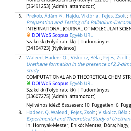
[36491253]
[Admin láttamozott]
6.
Prekob, Ádám ✉
;
Hajdu, Viktória
;
Fejes, Zsolt
;
Preparation and Testing of a Palladium-Decor
INTERNATIONAL JOURNAL OF MOLECULAR SCIE
DOI
WoS
Scopus
Egyéb URL
Szakcikk (Folyóiratcikk) | Tudományos
[34104723]
[Nyilvános]
7.
Waleed, Hadeer Q.
;
Viskolcz, Béla
;
Fejes, Zsolt
;
Urethane formation in the presence of 2,2-dim
study
COMPUTATIONAL AND THEORETICAL CHEMISTR
DOI
WoS
Scopus
Egyéb URL
Szakcikk (Folyóiratcikk) | Tudományos
[33607275]
[Admin láttamozott]
Nyilvános idéző összesen: 10, Független: 6, Függő
8.
Hadeer, Q. Waleed
;
Fejes, Zsolt
;
Viskolcz, Béla
;
Experimental and Theoretical Study of Urethan
In: Hornyák-Mester, Enikő; Mentes, Dóra; Nagy, Mi