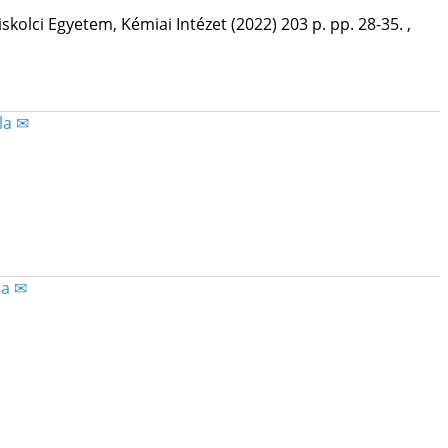
skolci Egyetem, Kémiai Intézet
(2022)
203 p.
pp. 28-35. ,
éla ✉
la ✉