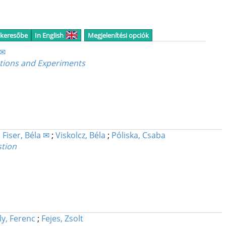
 keresőbe
In English
Megjelenítési opciók
 ✉
lations and Experiments
;
Fiser, Béla ✉
;
Viskolcz, Béla
;
Póliska, Csaba
stion
ly, Ferenc
;
Fejes, Zsolt