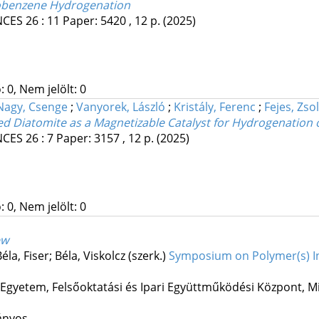
robenzene Hydrogenation
NCES
26
:
11
Paper: 5420 , 12 p.
(2025)
 0, Nem jelölt: 0
Nagy, Csenge
;
Vanyorek, László
;
Kristály, Ferenc
;
Fejes, Zsol
d Diatomite as a Magnetizable Catalyst for Hydrogenation
NCES
26
:
7
Paper: 3157 , 12 p.
(2025)
 0, Nem jelölt: 0
ew
la, Fiser; Béla, Viskolcz (szerk.)
Symposium on Polymer(s) In
 Egyetem, Felsőoktatási és Ipari Együttműködési Központ
,
Mi
ányos