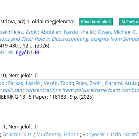
tázva, a(z) 1. oldal megjelenítve.
Következő oldal
Átlépés a
bak
;
Fejes, Zsolt
;
Abdullah, Kardo Khalid
;
Owen, Michael C.
ions and Their Role in Electrospinning: Insights from Simu
419-430. , 12 p.
(2026)
éb URL
Egyéb URL
 0, Nem jelölt: 0
kó
;
Farkas, László
;
Veréb, Zsolt
;
Fejes, Zsolt
;
Garami, Attila
air pollutant concentrations from polyurethane foam combu
NEERING
13
:
5
Paper: 118183 , 9 p.
(2025)
 1, Nem jelölt: 0
;
Gráczer, Kitti
;
Muránszky, Gábor
;
Vanyorek, László
;
Kristá