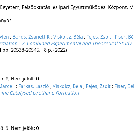
 Egyetem, Felsőoktatási és Ipari Együttműködési Központ
,
Mi
ányos
vien
;
Boros, Zsanett R
;
Viskolcz, Béla
;
Fejes, Zsolt
;
Fiser, B
ormation – A Combined Experimental and Theoretical Study
4
pp. 20538-20545. , 8 p.
(2022)
: 8, Nem jelölt: 0
Marcell
;
Farkas, László
;
Viskolcz, Béla
;
Fejes, Zsolt
;
Fiser, Bé
Amine Catalysed Urethane Formation
: 9, Nem jelölt: 0