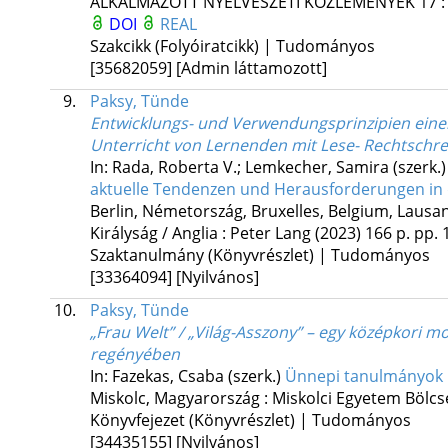
ALKALMAZOTT NYELVÉSZETI KÖZLEMÉNYEK
17
DOI
REAL
Szakcikk (Folyóiratcikk) | Tudományos
[35682059]
[Admin láttamozott]
9.
Paksy, Tünde
Entwicklungs- und Verwendungsprinzipien eine
Unterricht von Lernenden mit Lese- Rechtschr
In: Rada, Roberta V.; Lemkecher, Samira (szerk.
aktuelle Tendenzen und Herausforderungen in 
Berlin, Németország,
Bruxelles, Belgium,
Lausan
Királyság / Anglia :
Peter Lang
(2023)
166 p.
pp. 
Szaktanulmány (Könyvrészlet) | Tudományos
[33364094]
[Nyilvános]
10.
Paksy, Tünde
„Frau Welt” / „Világ-Asszony” – egy középkori m
regényében
In: Fazekas, Csaba (szerk.)
Ünnepi tanulmányok G
Miskolc, Magyarország :
Miskolci Egyetem Bölc
Könyvfejezet (Könyvrészlet) | Tudományos
[34435155]
[Nyilvános]