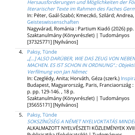
Hersausforderungen und Möglichkeiten der Fö
literarischer Texte im Rahmen des Faches Germ
In: Péter, Gaál-Szabó; Kmeczkó, Szilárd; Andrea,
Geisteswissenschaften
Nagyvárad, Románia :
Partium Kiadó
(2026)
pp. 
Szaktanulmány (Könyvrészlet) | Tudományos
[37325771]
[Nyilvános]
4.
Paksy, Tünde
„[…] ALSO DARÜBER, WIE DAS ZEUG VON NEBE
MACHEN. ES IST SCHON IN ORDNUNG“.
: Objekt
Verfilmung von Jan Němec
In: Czeglédy, Anita; Horváth, Géza (szerk.)
Inspir
Budapest, Magyarország,
Paris, Franciaország :
p.
pp. 129-146. , 18 p.
Szaktanulmány (Könyvrészlet) | Tudományos
[35655171]
[Nyilvános]
5.
Paksy, Tünde
SOKSZÍNŰSÉG A NÉMET NYELVOKTATÁS MINDEN 
ALKALMAZOTT NYELVÉSZETI KÖZLEMÉNYEK
XVII
Publicisztika (Folyóiratcikk) | Tudományos