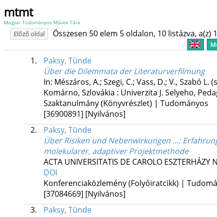
mtmt
Magyar Tudományos Művek Tára
Összesen 50 elem 5 oldalon, 10 listázva, a(z) 1
Előző oldal
Me
1.
Paksy, Tünde
Über die Dilemmata der Literaturverfilmung
In: Mészáros, A.; Szegi, C.; Vass, D.; V., Szabó L. (
Komárno, Szlovákia :
Univerzita J. Selyeho, Ped
Szaktanulmány (Könyvrészlet) | Tudományos
[36900891]
[Nyilvános]
2.
Paksy, Tünde
Über Risiken und Nebenwirkungen …
: Erfahru
molekularer, adaptiver Projektmethode
ACTA UNIVERSITATIS DE CAROLO ESZTERHÁZY 
DOI
Konferenciaközlemény (Folyóiratcikk) | Tudom
[37084669]
[Nyilvános]
3.
Paksy, Tünde