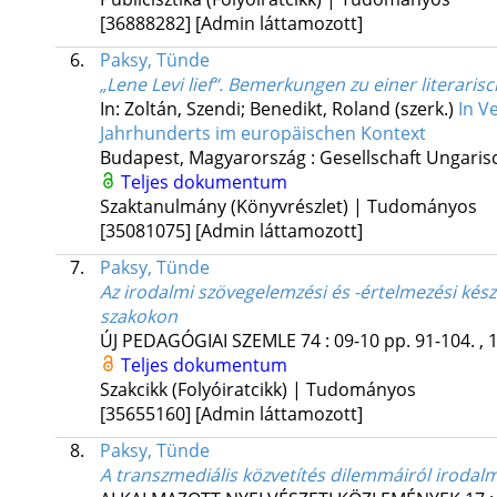
[36888282]
[Admin láttamozott]
6.
Paksy, Tünde
„Lene Levi lief“. Bemerkungen zu einer literaris
In: Zoltán, Szendi; Benedikt, Roland (szerk.)
In V
Jahrhunderts im europäischen Kontext
Budapest, Magyarország :
Gesellschaft Ungari
Teljes dokumentum
Szaktanulmány (Könyvrészlet) | Tudományos
[35081075]
[Admin láttamozott]
7.
Paksy, Tünde
Az irodalmi szövegelemzési és -értelmezési kész
szakokon
ÚJ PEDAGÓGIAI SZEMLE
74
:
09-10
pp. 91-104. , 
Teljes dokumentum
Szakcikk (Folyóiratcikk) | Tudományos
[35655160]
[Admin láttamozott]
8.
Paksy, Tünde
A transzmediális közvetítés dilemmáiról iroda