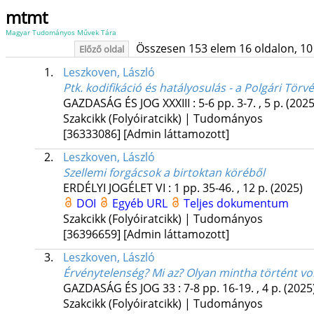
mtmt
Magyar Tudományos Művek Tára
Összesen 153 elem 16 oldalon, 10 li
Előző oldal
1.
Leszkoven, László
Ptk. kodifikáció és hatályosulás - a Polgári Tör
GAZDASÁG ÉS JOG
XXXIII
:
5-6
pp. 3-7. , 5 p.
(2025
Szakcikk (Folyóiratcikk) | Tudományos
[36333086]
[Admin láttamozott]
2.
Leszkoven, László
Szellemi forgácsok a birtoktan köréből
ERDÉLYI JOGÉLET
VI
:
1
pp. 35-46. , 12 p.
(2025)
DOI
Egyéb URL
Teljes dokumentum
Szakcikk (Folyóiratcikk) | Tudományos
[36396659]
[Admin láttamozott]
3.
Leszkoven, László
Érvénytelenség? Mi az? Olyan mintha történt vo
GAZDASÁG ÉS JOG
33
:
7-8
pp. 16-19. , 4 p.
(2025
Szakcikk (Folyóiratcikk) | Tudományos