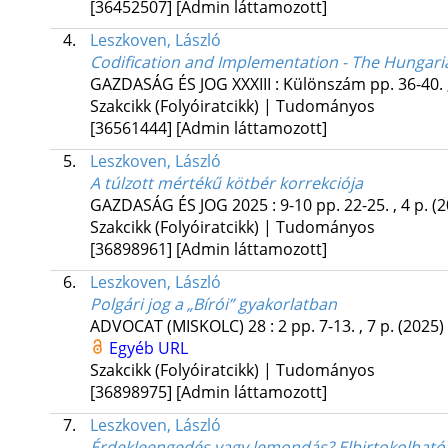
[36452507]
[Admin láttamozott]
4.
Leszkoven, László
Codification and Implementation - The Hungarian
GAZDASÁG ÉS JOG
XXXIII
:
Különszám
pp. 36-40. 
Szakcikk (Folyóiratcikk) | Tudományos
[36561444]
[Admin láttamozott]
5.
Leszkoven, László
A túlzott mértékű kötbér korrekciója
GAZDASÁG ÉS JOG
2025
:
9-10
pp. 22-25. , 4 p.
(2
Szakcikk (Folyóiratcikk) | Tudományos
[36898961]
[Admin láttamozott]
6.
Leszkoven, László
Polgári jog a „Bírói” gyakorlatban
ADVOCAT (MISKOLC)
28
:
2
pp. 7-13. , 7 p.
(2025)
Egyéb URL
Szakcikk (Folyóiratcikk) | Tudományos
[36898975]
[Admin láttamozott]
7.
Leszkoven, László
Érdekleengedés vagy lemondás? Elbirtokolható-