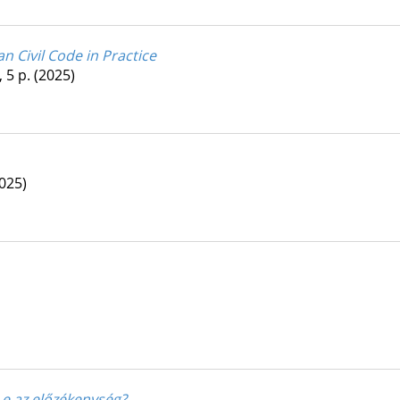
 Civil Code in Practice
, 5 p.
(2025)
025)
e az előzékenység?