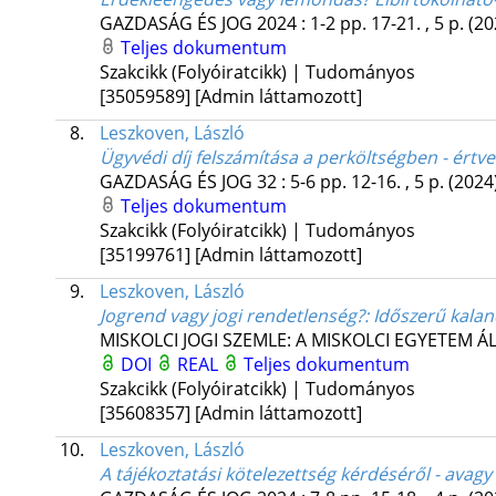
GAZDASÁG ÉS JOG
2024
:
1-2
pp. 17-21. , 5 p.
(20
Teljes dokumentum
Szakcikk (Folyóiratcikk) | Tudományos
[35059589]
[Admin láttamozott]
8.
Leszkoven, László
Ügyvédi díj felszámítása a perköltségben - értve
GAZDASÁG ÉS JOG
32
:
5-6
pp. 12-16. , 5 p.
(2024
Teljes dokumentum
Szakcikk (Folyóiratcikk) | Tudományos
[35199761]
[Admin láttamozott]
9.
Leszkoven, László
Jogrend vagy jogi rendetlenség?
: Időszerű kala
MISKOLCI JOGI SZEMLE: A MISKOLCI EGYETEM 
DOI
REAL
Teljes dokumentum
Szakcikk (Folyóiratcikk) | Tudományos
[35608357]
[Admin láttamozott]
10.
Leszkoven, László
A tájékoztatási kötelezettség kérdéséről - avagy