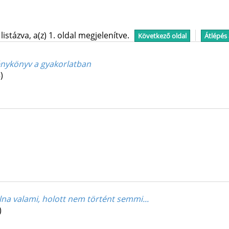
stázva, a(z) 1. oldal megjelenítve.
Következő oldal
Átlépés
vénykönyv a gyakorlatban
)
lna valami, holott nem történt semmi...
)