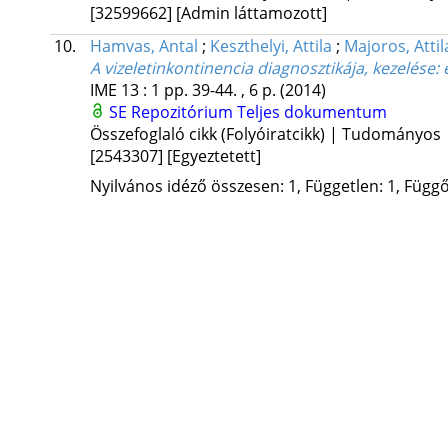
[32599662]
[Admin láttamozott]
10.
Hamvas, Antal
;
Keszthelyi, Attila
;
Majoros, Attil
A vizeletinkontinencia diagnosztikája, kezelés
IME
13
:
1
pp. 39-44. , 6 p.
(2014)
SE Repozitórium
Teljes dokumentum
Összefoglaló cikk (Folyóiratcikk) | Tudományos
[2543307]
[Egyeztetett]
Nyilvános idéző összesen: 1, Független: 1, Függő: