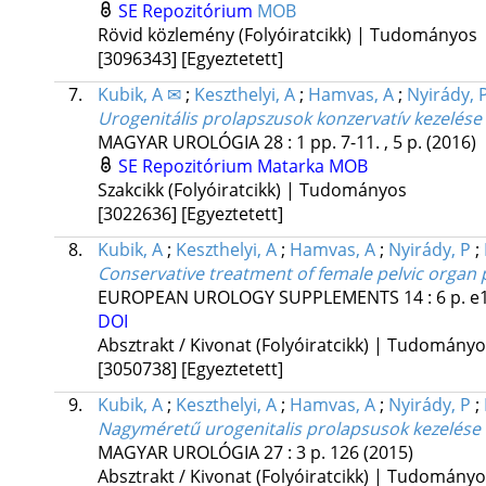
SE Repozitórium
MOB
Rövid közlemény (Folyóiratcikk) | Tudományos
[3096343]
[Egyeztetett]
7.
Kubik, A ✉
;
Keszthelyi, A
;
Hamvas, A
;
Nyirády, 
Urogenitális prolapszusok konzervatív kezelés
MAGYAR UROLÓGIA
28
:
1
pp. 7-11. , 5 p.
(2016)
SE Repozitórium
Matarka
MOB
Szakcikk (Folyóiratcikk) | Tudományos
[3022636]
[Egyeztetett]
8.
Kubik, A
;
Keszthelyi, A
;
Hamvas, A
;
Nyirády, P
;
Conservative treatment of female pelvic organ 
EUROPEAN UROLOGY SUPPLEMENTS
14
:
6
p. 
DOI
Absztrakt / Kivonat (Folyóiratcikk) | Tudomány
[3050738]
[Egyeztetett]
9.
Kubik, A
;
Keszthelyi, A
;
Hamvas, A
;
Nyirády, P
;
Nagyméretű urogenitalis prolapsusok kezelése
MAGYAR UROLÓGIA
27
:
3
p. 126
(2015)
Absztrakt / Kivonat (Folyóiratcikk) | Tudomány