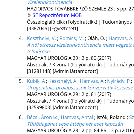
Vizeletinkontinencia
HÁZIORVOS TOVÁBBKÉPZŐ SZEMLE
23
:
5
pp. 27
SE Repozitórium
MOB
Összefoglaló cikk (Folyóiratcikk) | Tudományos
[3387045]
[Egyeztetett]
4.
Keszthelyi, V.
;
Romics, M.
;
Oláh, O.
;
Hamvas, A.
A női stressz vizeletinkontinencia miatt végz
felmérése
MAGYAR UROLÓGIA
29
:
2
p. 80
(2017)
Absztrakt / Kivonat (Folyóiratcikk) | Tudomány
[31281148]
[Admin láttamozott]
5.
Kubik, A
;
Keszthelyi, A
;
Hamvas, A
;
Nyirády, P
;
Urogenitális prolapszusok konzervatív kezelés
MAGYAR UROLÓGIA
29
:
2
p. 81
(2017)
Absztrakt / Kivonat (Folyóiratcikk) | Tudomány
[32599803]
[Admin láttamozott]
6.
Bécsi, Áron ✉
;
Hamvas, Antal
;
Istók, Roland
;
Sz
Tüdődaganat vese áttétje két eset kapcsán
MAGYAR UROLÓGIA
28
:
2
pp. 84-86. , 3 p.
(2016)