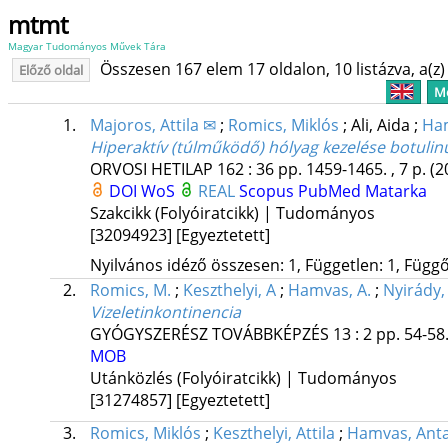
mtmt
Magyar Tudományos Művek Tára
Összesen 167 elem 17 oldalon, 10 listázva, a(z) 
Előző oldal
Me
1.
Majoros, Attila ✉
;
Romics, Miklós
;
Ali, Aida
;
Ham
Hiperaktív (túlműködő) hólyag kezelése botulin
ORVOSI HETILAP
162
:
36
pp. 1459-1465. , 7 p.
(2
DOI
WoS
REAL
Scopus
PubMed
Matarka
Szakcikk (Folyóiratcikk) | Tudományos
[32094923]
[Egyeztetett]
Nyilvános idéző összesen: 1, Független: 1, Függő:
2.
Romics, M.
;
Keszthelyi, A
;
Hamvas, A.
;
Nyirády,
Vizeletinkontinencia
GYÓGYSZERÉSZ TOVÁBBKÉPZÉS
13
:
2
pp. 54-58.
MOB
Utánközlés (Folyóiratcikk) | Tudományos
[31274857]
[Egyeztetett]
3.
Romics, Miklós
;
Keszthelyi, Attila
;
Hamvas, Anta