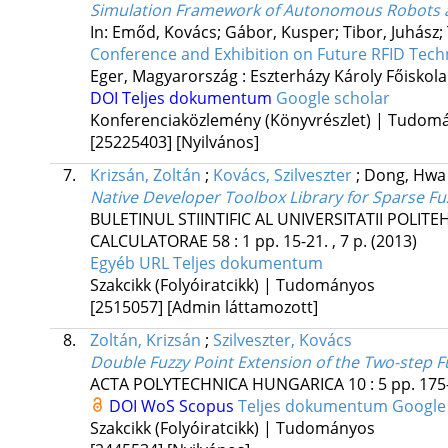
Simulation Framework of Autonomous Robots a
In: Emőd, Kovács; Gábor, Kusper; Tibor, Juhász;
Conference and Exhibition on Future RFID Tech
Eger, Magyarország :
Eszterházy Károly Főiskola
DOI
Teljes dokumentum
Google scholar
Konferenciaközlemény (Könyvrészlet) | Tudom
[25225403]
[Nyilvános]
7.
Krizsán, Zoltán
;
Kovács, Szilveszter
;
Dong, Hwa
Native Developer Toolbox Library for Sparse F
BULETINUL STIINTIFIC AL UNIVERSITATII POLI
CALCULATORAE
58
:
1
pp. 15-21. , 7 p.
(2013)
Egyéb URL
Teljes dokumentum
Szakcikk (Folyóiratcikk) | Tudományos
[2515057]
[Admin láttamozott]
8.
Zoltán, Krizsán
;
Szilveszter, Kovács
Double Fuzzy Point Extension of the Two-step F
ACTA POLYTECHNICA HUNGARICA
10
:
5
pp. 175
DOI
WoS
Scopus
Teljes dokumentum
Google
Szakcikk (Folyóiratcikk) | Tudományos