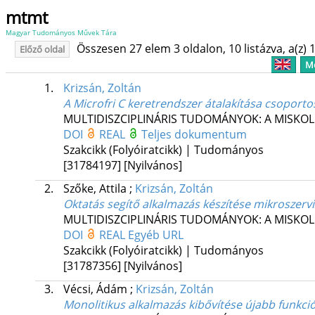
mtmt
Magyar Tudományos Művek Tára
Összesen 27 elem 3 oldalon, 10 listázva, a(z) 1
Előző oldal
Me
1.
Krizsán, Zoltán
A Microfri C keretrendszer átalakítása csoportos
MULTIDISZCIPLINÁRIS TUDOMÁNYOK: A MISKO
DOI
REAL
Teljes dokumentum
Szakcikk (Folyóiratcikk) | Tudományos
[31784197]
[Nyilvános]
2.
Szőke, Attila
;
Krizsán, Zoltán
Oktatás segítő alkalmazás készítése mikroszerv
MULTIDISZCIPLINÁRIS TUDOMÁNYOK: A MISKO
DOI
REAL
Egyéb URL
Szakcikk (Folyóiratcikk) | Tudományos
[31787356]
[Nyilvános]
3.
Vécsi, Ádám
;
Krizsán, Zoltán
Monolitikus alkalmazás kibővítése újabb funkci