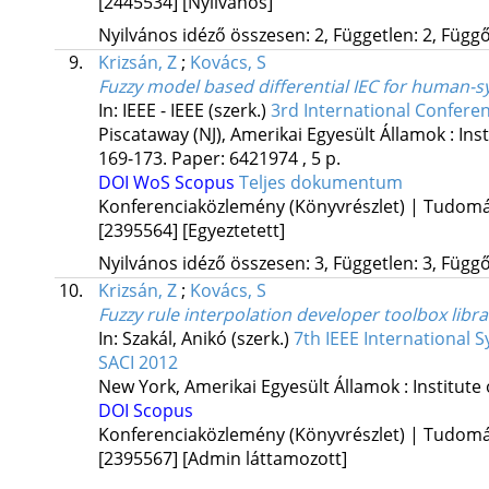
[2445534]
[Nyilvános]
Nyilvános idéző összesen: 2, Független: 2, Függő:
9.
Krizsán, Z
;
Kovács, S
Fuzzy model based differential IEC for human-s
In: IEEE - IEEE (szerk.)
3rd International Confere
Piscataway (NJ), Amerikai Egyesült Államok :
Ins
169-173. Paper: 6421974 , 5 p.
DOI
WoS
Scopus
Teljes dokumentum
Konferenciaközlemény (Könyvrészlet) | Tudom
[2395564]
[Egyeztetett]
Nyilvános idéző összesen: 3, Független: 3, Függő:
10.
Krizsán, Z
;
Kovács, S
Fuzzy rule interpolation developer toolbox libra
In: Szakál, Anikó (szerk.)
7th IEEE International 
SACI 2012
New York, Amerikai Egyesült Államok :
Institute
DOI
Scopus
Konferenciaközlemény (Könyvrészlet) | Tudom
[2395567]
[Admin láttamozott]