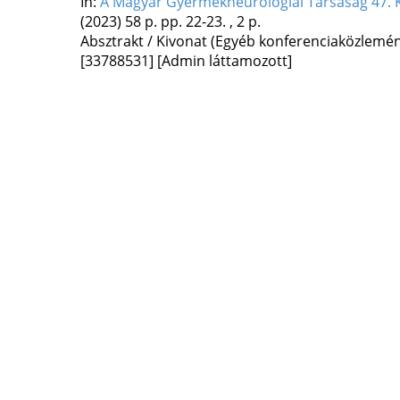
In:
A Magyar Gyermekneurológiai Társaság 47.
(2023)
58 p.
pp. 22-23. , 2 p.
Absztrakt / Kivonat (Egyéb konferenciaközlem
[33788531]
[Admin láttamozott]