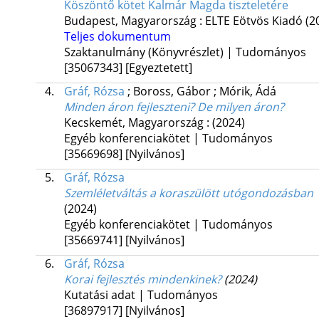
Köszöntő kötet Kalmár Magda tiszteletére
Budapest, Magyarország :
ELTE Eötvös Kiadó
(2
Teljes dokumentum
Szaktanulmány (Könyvrészlet) | Tudományos
[35067343]
[Egyeztetett]
4.
Gráf, Rózsa
;
Boross, Gábor
;
Mórik, Ádá
Minden áron fejleszteni? De milyen áron?
Kecskemét, Magyarország :
(2024)
Egyéb konferenciakötet | Tudományos
[35669698]
[Nyilvános]
5.
Gráf, Rózsa
Szemléletváltás a koraszülött utógondozásban
(2024)
Egyéb konferenciakötet | Tudományos
[35669741]
[Nyilvános]
6.
Gráf, Rózsa
Korai fejlesztés mindenkinek?
(2024)
Kutatási adat | Tudományos
[36897917]
[Nyilvános]