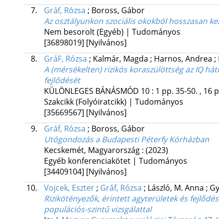
7.
Gráf, Rózsa
;
Boross, Gábor
Az osztályunkon szociális okokból hosszasan ke
Nem besorolt (Egyéb) | Tudományos
[36898019]
[Nyilvános]
8.
GráF, Rózsa
;
Kalmár, Magda
;
Harnos, Andrea
;
A (mérsékelten) rizikós koraszülöttség az IQ há
fejlődését
KÜLÖNLEGES BÁNÁSMÓD
10
:
1
pp. 35-50. , 16 
Szakcikk (Folyóiratcikk) | Tudományos
[35669567]
[Nyilvános]
9.
Gráf, Rózsa
;
Boross, Gábor
Utógondozás a Budapesti Péterfy Kórházban
Kecskemét, Magyarország :
(2023)
Egyéb konferenciakötet | Tudományos
[34409104]
[Nyilvános]
10.
Vojcek, Eszter
;
Gráf, Rózsa
;
László, M. Anna
;
Gy
Rizikótényezők, érintett agyterületek és fejlődés
populációs-szintű vizsgálattal