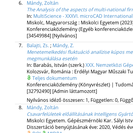
6.
Mándy, Zoltán
The Analysis of the aspects of multi-national fi
In:
MultiScience - XXXVI. microCAD International 
Miskolc, Magyarország :
Miskolci Egyetem
(2023
Konferenciaközlemény (Egyéb konferenciaköz
[34549984]
[Nyilvános]
7.
Balajti, Zs.
;
Mándy, Z.
Menetemelkedési fluktuáció analízise kúpos mene
megmunkálása esetén
In: Barabás, István (szerk.)
XXX. Nemzetközi Gépé
Kolozsvár, Románia :
Erdélyi Magyar Műszaki T
Teljes dokumentum
Konferenciaközlemény (Könyvrészlet) | Tudom
[32792490]
[Admin láttamozott]
Nyilvános idéző összesen: 1, Független: 0, Függő:
8.
Mándy, Zoltán
Csavarfelületek előállításának Intelligens Gyá
Miskolci Egyetem. Gépészmérnöki Kar. Sályi Ist
Disszertáció benyújtásának éve: 2020,
Védés év