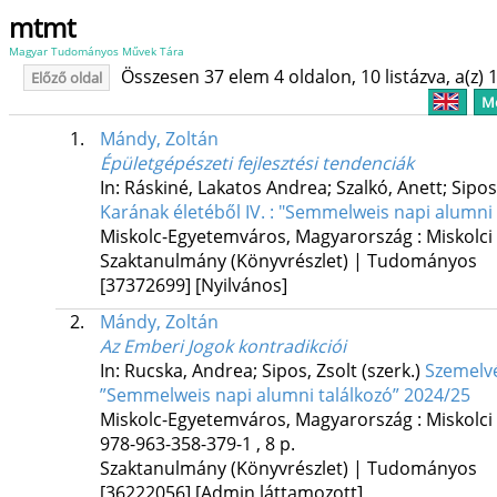
mtmt
Magyar Tudományos Művek Tára
Összesen 37 elem 4 oldalon, 10 listázva, a(z) 1
Előző oldal
Me
1.
Mándy, Zoltán
Épületgépészeti fejlesztési tendenciák
In: Ráskiné, Lakatos Andrea; Szalkó, Anett; Sipos,
Karának életéből IV. : "Semmelweis napi alumni 
Miskolc-Egyetemváros, Magyarország :
Miskolci
Szaktanulmány (Könyvrészlet) | Tudományos
[37372699]
[Nyilvános]
2.
Mándy, Zoltán
Az Emberi Jogok kontradikciói
In: Rucska, Andrea; Sipos, Zsolt (szerk.)
Szemelvé
”Semmelweis napi alumni találkozó” 2024/25
Miskolc-Egyetemváros, Magyarország :
Miskolc
978-963-358-379-1 , 8 p.
Szaktanulmány (Könyvrészlet) | Tudományos
[36222056]
[Admin láttamozott]