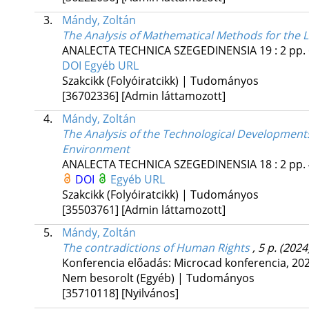
3.
Mándy, Zoltán
The Analysis of Mathematical Methods for the L
ANALECTA TECHNICA SZEGEDINENSIA
19
:
2
pp. 
DOI
Egyéb URL
Szakcikk (Folyóiratcikk) | Tudományos
[36702336]
[Admin láttamozott]
4.
Mándy, Zoltán
The Analysis of the Technological Developments
Environment
ANALECTA TECHNICA SZEGEDINENSIA
18
:
2
pp. 
DOI
Egyéb URL
Szakcikk (Folyóiratcikk) | Tudományos
[35503761]
[Admin láttamozott]
5.
Mándy, Zoltán
The contradictions of Human Rights
, 5 p.
(2024
Konferencia előadás: Microcad konferencia, 202
Nem besorolt (Egyéb) | Tudományos
[35710118]
[Nyilvános]