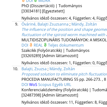
DOI
MIDRA
PhD (Disszertáció) | Tudományos
[33034181]
[Egyeztetett]
Nyilvános idéző összesen: 4, Független: 4, Függő:
9.
Óváriné, Balajti Zsuzsanna
;
Mándy, Zoltán
The influence of the position and shape geomet
fluctuation of the spiroid worm machined with 
MULTIDISZCIPLINÁRIS TUDOMÁNYOK: A MISKO
DOI
REAL
Teljes dokumentum
Szakcikk (Folyóiratcikk) | Tudományos
[33269289]
[Admin láttamozott]
Nyilvános idéző összesen: 1, Független: 0, Függő:
10.
Balajti, Zsuzsa
;
Mándy, Zoltán
Proposed solution to eliminate pitch fluctuatio
PROCEDIA MANUFACTURING
55
pp. 266-273. , 8
DOI
WoS
Scopus
Egyéb URL
Konferenciaközlemény (Folyóiratcikk) | Tudom
[32487398]
[Admin láttamozott]
Nyilvános idéző összesen: 11, Független: 8, Függő