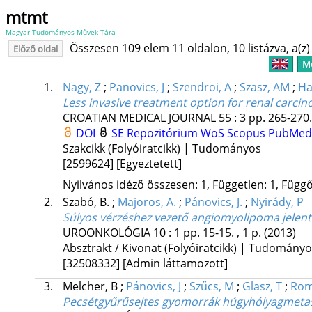
mtmt
Magyar Tudományos Művek Tára
Összesen 109 elem 11 oldalon, 10 listázva, a(z) 
Előző oldal
Me
1.
Nagy, Z
;
Panovics, J
;
Szendroi, A
;
Szasz, AM
;
Ha
Less invasive treatment option for renal carc
CROATIAN MEDICAL JOURNAL
55
:
3
pp. 265-270.
DOI
SE Repozitórium
WoS
Scopus
PubMed
Szakcikk (Folyóiratcikk) | Tudományos
[2599624]
[Egyeztetett]
Nyilvános idéző összesen: 1, Független: 1, Függő:
2.
Szabó, B.
;
Majoros, A.
;
Pánovics, J.
;
Nyirády, P
Súlyos vérzéshez vezető angiomyolipoma jelent
UROONKOLÓGIA
10
:
1
pp. 15-15. , 1 p.
(2013)
Absztrakt / Kivonat (Folyóiratcikk) | Tudomány
[32508332]
[Admin láttamozott]
3.
Melcher, B
;
Pánovics, J
;
Szűcs, M
;
Glasz, T
;
Romi
Pecsétgyűrűsejtes gyomorrák húgyhólyagmetasz