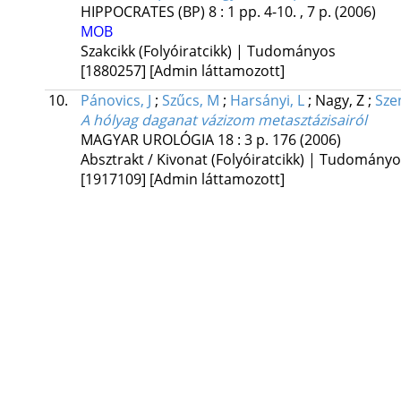
HIPPOCRATES (BP)
8
:
1
pp. 4-10. , 7 p.
(2006)
MOB
Szakcikk (Folyóiratcikk) | Tudományos
[1880257]
[Admin láttamozott]
10.
Pánovics, J
;
Szűcs, M
;
Harsányi, L
;
Nagy, Z
;
Sze
A hólyag daganat vázizom metasztázisairól
MAGYAR UROLÓGIA
18
:
3
p. 176
(2006)
Absztrakt / Kivonat (Folyóiratcikk) | Tudomány
[1917109]
[Admin láttamozott]