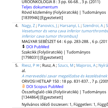
UROONKOLÓGIA
8
:
3
pp. 66-68. , 3 p.
(2011)
Teljes dokumentum
Rövid közlemény (Folyóiratcikk) | Tudományos
[1839946]
[Egyeztetett]
4.
Nagy, Z
;
Panovics, J
;
Harsanyi, L
;
Szendroi, A
;
S
Vesetumor és vena cava inferior tumorthrombu
inferior cava tumor thrombus]
MAGYAR SEBÉSZET
64
:
6
pp. 283-288. , 6 p.
(201
DOI
PubMed
Szakcikk (Folyóiratcikk) | Tudományos
[1798031]
[Egyeztetett]
5.
Riesz, P ✉
;
Rusz, A
;
Szucs, M
;
Majoros, A
;
Nyírá
al.
A merevedési zavar megelőzése és kezelésének 
ORVOSI HETILAP
150
:
18
pp. 831-837. , 7 p.
(200
DOI
Scopus
PubMed
Összefoglaló cikk (Folyóiratcikk) | Tudományos
[1344864]
[Egyeztetett]
Nyilvános idéző összesen: 1, Független: 1, Függő: