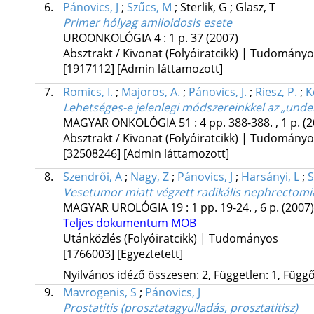
6.
Pánovics, J
;
Szűcs, M
;
Sterlik, G
;
Glasz, T
Primer hólyag amiloidosis esete
UROONKOLÓGIA
4
:
1
p. 37
(2007)
Absztrakt / Kivonat (Folyóiratcikk) | Tudomány
[1917112]
[Admin láttamozott]
7.
Romics, I.
;
Majoros, A.
;
Pánovics, J.
;
Riesz, P.
;
K
Lehetséges-e jelenlegi módszereinkkel az „und
MAGYAR ONKOLÓGIA
51
:
4
pp. 388-388. , 1 p.
(2
Absztrakt / Kivonat (Folyóiratcikk) | Tudomány
[32508246]
[Admin láttamozott]
8.
Szendrői, A
;
Nagy, Z
;
Pánovics, J
;
Harsányi, L
;
S
Vesetumor miatt végzett radikális nephrectomi
MAGYAR UROLÓGIA
19
:
1
pp. 19-24. , 6 p.
(2007)
Teljes dokumentum
MOB
Utánközlés (Folyóiratcikk) | Tudományos
[1766003]
[Egyeztetett]
Nyilvános idéző összesen: 2, Független: 1, Függő:
9.
Mavrogenis, S
;
Pánovics, J
Prostatitis (prosztatagyulladás, prosztatitisz)