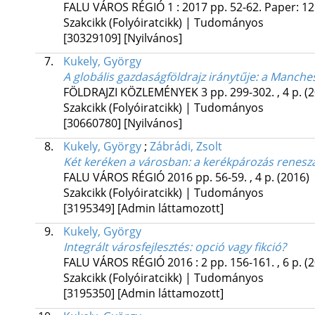
FALU VÁROS RÉGIÓ
1
:
2017
pp. 52-62. Paper: 12
Szakcikk (Folyóiratcikk) | Tudományos
[30329109]
[Nyilvános]
7.
Kukely, György
A globális gazdaságföldrajz iránytűje: a Manches
FÖLDRAJZI KÖZLEMÉNYEK
3
pp. 299-302. , 4 p.
(
Szakcikk (Folyóiratcikk) | Tudományos
[30660780]
[Nyilvános]
8.
Kukely, György
;
Zábrádi, Zsolt
Két keréken a városban: a kerékpározás renesz
FALU VÁROS RÉGIÓ
2016
pp. 56-59. , 4 p.
(2016)
Szakcikk (Folyóiratcikk) | Tudományos
[3195349]
[Admin láttamozott]
9.
Kukely, György
Integrált városfejlesztés: opció vagy fikció?
FALU VÁROS RÉGIÓ
2016
:
2
pp. 156-161. , 6 p.
(
Szakcikk (Folyóiratcikk) | Tudományos
[3195350]
[Admin láttamozott]