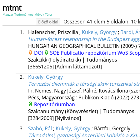
mtmt
Magyar Tudományos Művek Tára
Összesen 41 elem 5 oldalon, 10 lis
Előző oldal
1.
Hafenscher, Priszcilla
;
Kukely, György
;
Bárdi, Á
Human-forest relationship in the Budapest aggl
HUNGARIAN GEOGRAPHICAL BULLETIN (2009-)
DOI
SOE Publicatio repozitórium
WoS
Sco
Szakcikk (Folyóiratcikk) | Tudományos
[36651206]
[Admin láttamozott]
2.
Kukely, György
Tervezési dilemmák a térségi aktív turisztikai s
In: Nemes, Nagy József; Pálné, Kovács Ilona (sze
Pécs, Magyarország :
Publikon Kiadó
(2022)
273 
Repozitóriumban
Szaktanulmány (Könyvrészlet) | Tudományos
[32842009]
[Nyilvános]
3.
Szabó, Pál
;
Kukely, György
;
Bártfai, Gergely
Társadalmi, gazdasági és területi kohézió a XXI