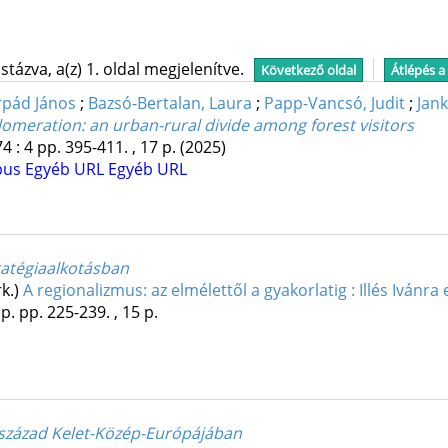
tázva, a(z) 1. oldal megjelenítve.
Következő oldal
Átlépés a
rpád János
;
Bazsó-Bertalan, Laura
;
Papp-Vancsó, Judit
;
Jan
omeration: an urban-rural divide among forest visitors
74
:
4
pp. 395-411. , 17 p.
(2025)
pus
Egyéb URL
Egyéb URL
tratégiaalkotásban
rk.)
A regionalizmus: az elmélettől a gyakorlatig : Illés Ivánr
p.
pp. 225-239. , 15 p.
. század Kelet-Közép-Európájában