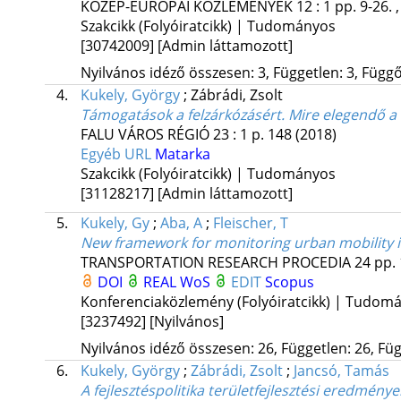
KÖZÉP-EURÓPAI KÖZLEMÉNYEK
12
:
1
pp. 9-26. 
Szakcikk (Folyóiratcikk) | Tudományos
[30742009]
[Admin láttamozott]
Nyilvános idéző összesen: 3, Független: 3, Függő:
4.
Kukely, György
;
Zábrádi, Zsolt
Támogatások a felzárkózásért. Mire elegendő a
FALU VÁROS RÉGIÓ
23
:
1
p. 148
(2018)
Egyéb URL
Matarka
Szakcikk (Folyóiratcikk) | Tudományos
[31128217]
[Admin láttamozott]
5.
Kukely, Gy
;
Aba, A
;
Fleischer, T
New framework for monitoring urban mobility i
TRANSPORTATION RESEARCH PROCEDIA
24
pp. 
DOI
REAL
WoS
EDIT
Scopus
Konferenciaközlemény (Folyóiratcikk) | Tudom
[3237492]
[Nyilvános]
Nyilvános idéző összesen: 26, Független: 26, Füg
6.
Kukely, György
;
Zábrádi, Zsolt
;
Jancsó, Tamás
A fejlesztéspolitika területfejlesztési eredmény