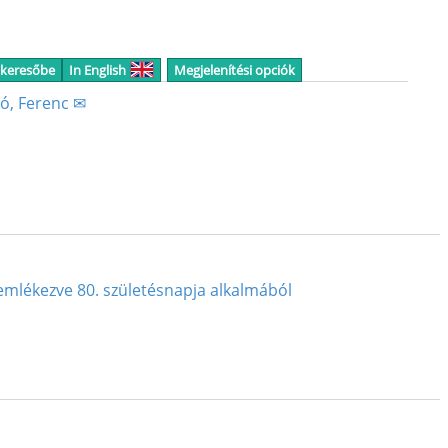
 keresőbe
In English
Megjelenítési opciók
kó, Ferenc ✉
a emlékezve 80. születésnapja alkalmából