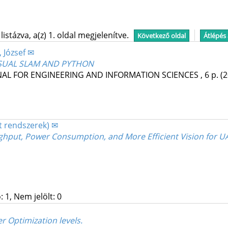
stázva, a(z) 1. oldal megjelenítve.
Következő oldal
Átlépés
, József ✉
ISUAL SLAM AND PYTHON
NAL FOR ENGINEERING AND INFORMATION SCIENCES
, 6 p.
(
tt rendszerek) ✉
ghput, Power Consumption, and More Efficient Vision for U
 1, Nem jelölt: 0
r Optimization levels.