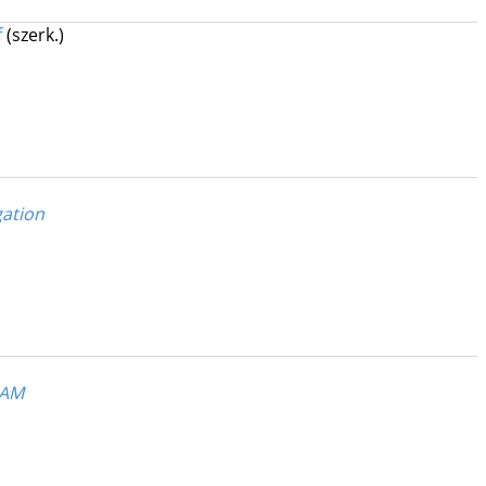
f
(szerk.)
ation
LAM