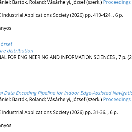
iel; Bartók, Roland; Vásárhelyi, József (szerk.)
Proceedings 
E Industrial Applications Society
(2026)
pp. 419-424. , 6 p.
ányos
József
re distribution
NAL FOR ENGINEERING AND INFORMATION SCIENCES
, 7 p.
(
l Data Encoding Pipeline for Indoor Edge-Assisted Navigati
iel; Bartók, Roland; Vásárhelyi, József (szerk.)
Proceedings 
E Industrial Applications Society
(2026)
pp. 31-36. , 6 p.
ányos