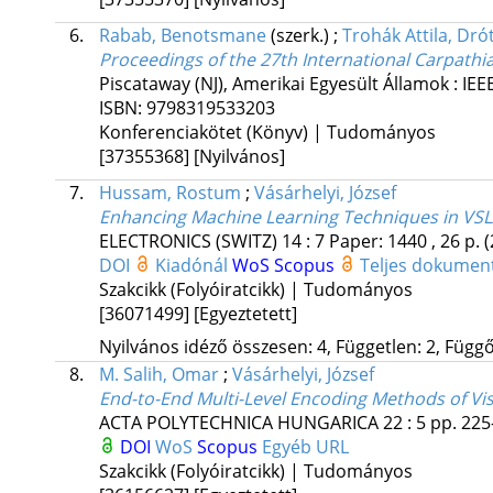
6.
Rabab, Benotsmane
(szerk.)
;
Trohák Attila, Dró
Proceedings of the 27th International Carpathi
Piscataway (NJ), Amerikai Egyesült Államok :
IEE
ISBN:
9798319533203
Konferenciakötet (Könyv) | Tudományos
[37355368]
[Nyilvános]
7.
Hussam, Rostum
;
Vásárhelyi, József
Enhancing Machine Learning Techniques in VS
ELECTRONICS (SWITZ)
14
:
7
Paper: 1440 , 26 p.
(
DOI
Kiadónál
WoS
Scopus
Teljes dokume
Szakcikk (Folyóiratcikk) | Tudományos
[36071499]
[Egyeztetett]
Nyilvános idéző összesen: 4, Független: 2, Függő:
8.
M. Salih, Omar
;
Vásárhelyi, József
End-to-End Multi-Level Encoding Methods of V
ACTA POLYTECHNICA HUNGARICA
22
:
5
pp. 225
DOI
WoS
Scopus
Egyéb URL
Szakcikk (Folyóiratcikk) | Tudományos