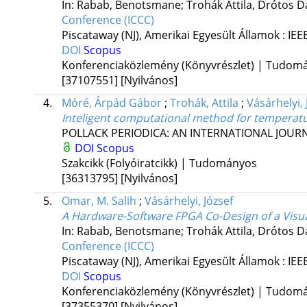
In: Rabab, Benotsmane; Trohák Attila, Drótos Dán
Conference (ICCC)
Piscataway (NJ), Amerikai Egyesült Államok :
IEE
DOI
Scopus
Konferenciaközlemény (Könyvrészlet) | Tudom
[37107551]
[Nyilvános]
4.
Móré, Árpád Gábor
;
Trohák, Attila
;
Vásárhelyi, 
Inteligent computational method for temperatu
POLLACK PERIODICA: AN INTERNATIONAL JOUR
DOI
Scopus
Szakcikk (Folyóiratcikk) | Tudományos
[36313795]
[Nyilvános]
5.
Omar, M. Salih
;
Vásárhelyi, József
A Hardware-Software FPGA Co-Design of a Visua
In: Rabab, Benotsmane; Trohák Attila, Drótos Dán
Conference (ICCC)
Piscataway (NJ), Amerikai Egyesült Államok :
IEE
DOI
Scopus
Konferenciaközlemény (Könyvrészlet) | Tudom
[37355370]
[Nyilvános]