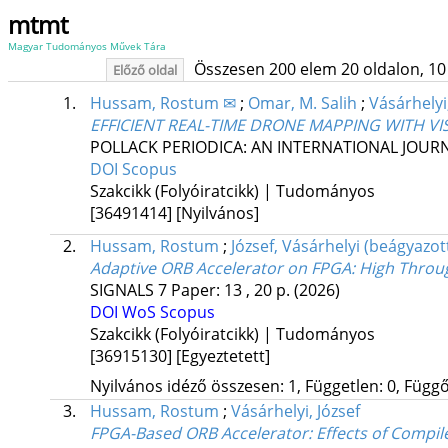
mtmt
Magyar Tudományos Művek Tára
Összesen 200 elem 20 oldalon, 10 li
Előző oldal
1.
Hussam, Rostum ✉
;
Omar, M. Salih
;
Vásárhelyi
EFFICIENT REAL-TIME DRONE MAPPING WITH V
POLLACK PERIODICA: AN INTERNATIONAL JOUR
DOI
Scopus
Szakcikk (Folyóiratcikk) | Tudományos
[36491414]
[Nyilvános]
2.
Hussam, Rostum
;
József, Vásárhelyi (beágyazo
Adaptive ORB Accelerator on FPGA: High Throu
SIGNALS
7
Paper: 13 , 20 p.
(2026)
DOI
WoS
Scopus
Szakcikk (Folyóiratcikk) | Tudományos
[36915130]
[Egyeztetett]
Nyilvános idéző összesen: 1, Független: 0, Függő:
3.
Hussam, Rostum
;
Vásárhelyi, József
FPGA-Based ORB Accelerator: Effects of Compile