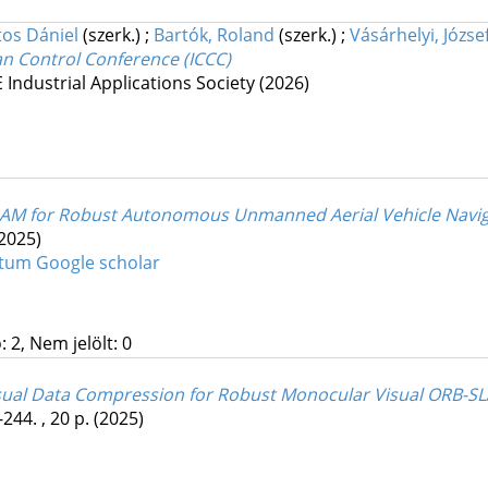
tos Dániel
(szerk.)
;
Bartók, Roland
(szerk.)
;
Vásárhelyi, Józse
an Control Conference (ICCC)
E Industrial Applications Society
(2026)
LAM for Robust Autonomous Unmanned Aerial Vehicle Navig
2025)
ntum
Google scholar
 2, Nem jelölt: 0
isual Data Compression for Robust Monocular Visual ORB-S
-244. , 20 p.
(2025)