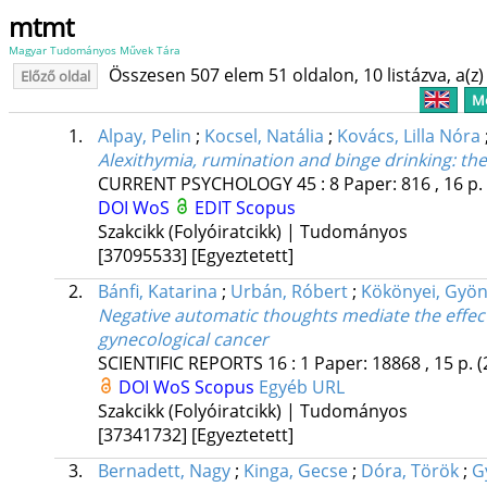
mtmt
Magyar Tudományos Művek Tára
Összesen 507 elem 51 oldalon, 10 listázva, a(z) 
Előző oldal
Me
1.
Alpay, Pelin
;
Kocsel, Natália
;
Kovács, Lilla Nóra
Alexithymia, rumination and binge drinking: the
CURRENT PSYCHOLOGY
45
:
8
Paper: 816 , 16 p.
DOI
WoS
EDIT
Scopus
Szakcikk (Folyóiratcikk) | Tudományos
[37095533]
[Egyeztetett]
2.
Bánfi, Katarina
;
Urbán, Róbert
;
Kökönyei, Gyön
Negative automatic thoughts mediate the effec
gynecological cancer
SCIENTIFIC REPORTS
16
:
1
Paper: 18868 , 15 p.
(
DOI
WoS
Scopus
Egyéb URL
Szakcikk (Folyóiratcikk) | Tudományos
[37341732]
[Egyeztetett]
3.
Bernadett, Nagy
;
Kinga, Gecse
;
Dóra, Török
;
G