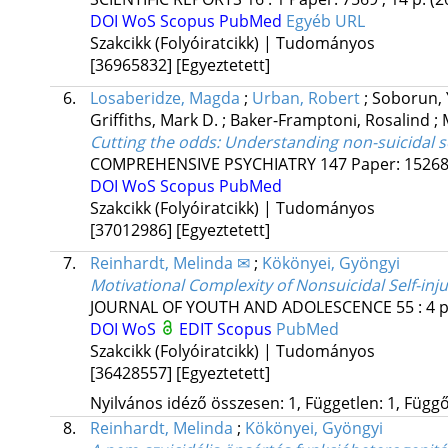
DOI
WoS
Scopus
PubMed
Egyéb URL
Szakcikk (Folyóiratcikk) | Tudományos
[36965832]
[Egyeztetett]
6.
Losaberidze, Magda
;
Urban, Robert
;
Soborun,
Griffiths, Mark D.
;
Baker-Framptoni, Rosalind
;
Cutting the odds: Understanding non-suicidal s
COMPREHENSIVE PSYCHIATRY
147
Paper: 15268
DOI
WoS
Scopus
PubMed
Szakcikk (Folyóiratcikk) | Tudományos
[37012986]
[Egyeztetett]
7.
Reinhardt, Melinda ✉
;
Kökönyei, Gyöngyi
Motivational Complexity of Nonsuicidal Self-inju
JOURNAL OF YOUTH AND ADOLESCENCE
55
:
4
p
DOI
WoS
EDIT
Scopus
PubMed
Szakcikk (Folyóiratcikk) | Tudományos
[36428557]
[Egyeztetett]
Nyilvános idéző összesen: 1, Független: 1, Függő:
8.
Reinhardt, Melinda
;
Kökönyei, Gyöngyi