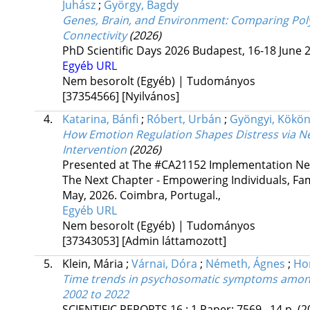
Juhász
;
György, Bagdy
Genes, Brain, and Environment: Comparing Poly
Connectivity
(2026)
PhD Scientific Days 2026 Budapest, 16-18 June 
Egyéb URL
Nem besorolt (Egyéb) | Tudományos
[37354566]
[Nyilvános]
4.
Katarina, Bánfi
;
Róbert, Urbán
;
Gyöngyi, Kökön
How Emotion Regulation Shapes Distress via Ne
Intervention
(2026)
Presented at The #CA21152 Implementation Net
The Next Chapter - Empowering Individuals, Fam
May, 2026. Coimbra, Portugal.
,
Egyéb URL
Nem besorolt (Egyéb) | Tudományos
[37343053]
[Admin láttamozott]
5.
Klein, Mária
;
Várnai, Dóra
;
Németh, Ágnes
;
Hor
Time trends in psychosomatic symptoms among
2002 to 2022
SCIENTIFIC REPORTS
16
:
1
Paper: 7569 , 14 p.
(2