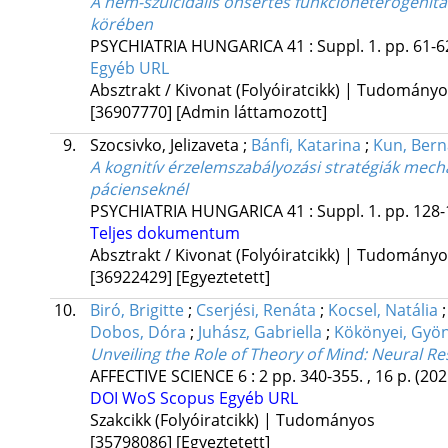
A nem-szuicidális önsértés funkcióheterogenitás
körében
PSYCHIATRIA HUNGARICA
41
:
Suppl. 1.
pp. 61-62
Egyéb URL
Absztrakt / Kivonat (Folyóiratcikk) | Tudomány
[36907770]
[Admin láttamozott]
9.
Szocsivko, Jelizaveta
;
Bánfi, Katarina
;
Kun, Bern
A kognitív érzelemszabályozási stratégiák mech
pácienseknél
PSYCHIATRIA HUNGARICA
41
:
Suppl. 1.
pp. 128-
Teljes dokumentum
Absztrakt / Kivonat (Folyóiratcikk) | Tudomány
[36922429]
[Egyeztetett]
10.
Biró, Brigitte
;
Cserjési, Renáta
;
Kocsel, Natália
Dobos, Dóra
;
Juhász, Gabriella
;
Kökönyei, Gyö
Unveiling the Role of Theory of Mind: Neural R
AFFECTIVE SCIENCE
6
:
2
pp. 340-355. , 16 p.
(202
DOI
WoS
Scopus
Egyéb URL
Szakcikk (Folyóiratcikk) | Tudományos
[35798086]
[Egyeztetett]