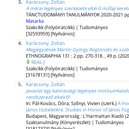
3.
Karácsony, Zoltán
A mérai legényes szerkezete eltérő műfaji keret
TÁNCTUDOMÁNYI TANULMÁNYOK
2020-2021
pp
Matarka
Szakcikk (Folyóiratcikk) | Tudományos
[32593959]
[Nyilvános]
4.
Karácsony, Zoltán
Megjegyzések Martin György Rögtönzés és sza
ETHNOGRAPHIA
131
:
2
pp. 270-318. , 49 p.
(202
REAL-J
Szakcikk (Folyóiratcikk) | Tudományos
[31678131]
[Nyilvános]
5.
Karácsony, Zoltán
Javaslat egy kalotaszegi legényes motívumkataló
rendszerező elveiről
In: Pál-Kovács, Dóra; Szőnyi, Vivien (szerk.)
A mo
János tiszteletére. Studies in Honor of János Fü
Budapest, Magyarország :
L'Harmattan Kiadó
(
Szaktanulmány (Könyvrészlet) | Tudományos
[31817373]
[Nyilvános]