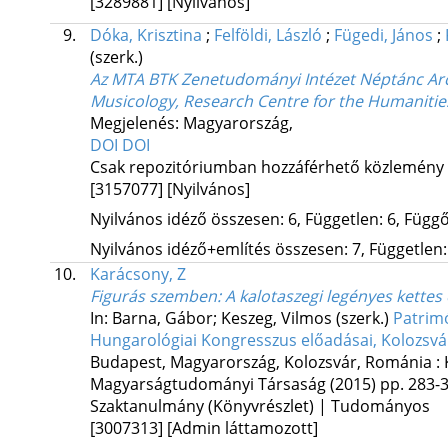
[3289881]
[Nyilvános]
9.
Dóka, Krisztina
;
Felföldi, László
;
Fügedi, János
;
(szerk.)
Az MTA BTK Zenetudományi Intézet Néptánc Archí
Musicology, Research Centre for the Humaniti
Megjelenés: Magyarország,
DOI
DOI
Csak repozitóriumban hozzáférhető közlemény
[3157077]
[Nyilvános]
Nyilvános idéző összesen: 6, Független: 6, Függő:
Nyilvános idéző+említés összesen: 7, Független: 
10.
Karácsony, Z
Figurás szemben
: A kalotaszegi legényes kette
In: Barna, Gábor; Keszeg, Vilmos (szerk.)
Patrimó
Hungarológiai Kongresszus előadásai, Kolozsvá
Budapest, Magyarország,
Kolozsvár, Románia :
Magyarságtudományi Társaság
(2015)
pp. 283-3
Szaktanulmány (Könyvrészlet) | Tudományos
[3007313]
[Admin láttamozott]