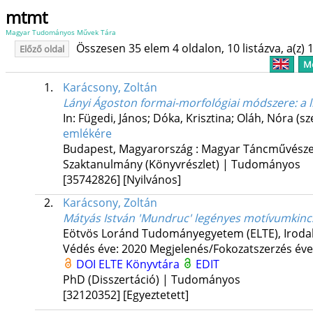
mtmt
Magyar Tudományos Művek Tára
Összesen 35 elem 4 oldalon, 10 listázva, a(z) 1
Előző oldal
Me
1.
Karácsony, Zoltán
Lányi Ágoston formai-morfológiai módszere
: a
In: Fügedi, János; Dóka, Krisztina; Oláh, Nóra (sz
emlékére
Budapest, Magyarország :
Magyar Táncművésze
Szaktanulmány (Könyvrészlet) | Tudományos
[35742826]
[Nyilvános]
2.
Karácsony, Zoltán
Mátyás István 'Mundruc' legényes motívumkinc
Eötvös Loránd Tudományegyetem (ELTE)
,
Iroda
Védés éve: 2020
Megjelenés/Fokozatszerzés éve
DOI
ELTE Könyvtára
EDIT
PhD (Disszertáció) | Tudományos
[32120352]
[Egyeztetett]