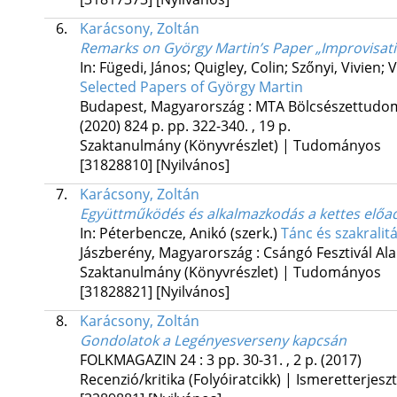
6.
Karácsony, Zoltán
Remarks on György Martin’s Paper „Improvisati
In: Fügedi, János; Quigley, Colin; Szőnyi, Vivien;
Selected Papers of György Martin
Budapest, Magyarország :
MTA Bölcsészettudom
(2020)
824 p.
pp. 322-340. , 19 p.
Szaktanulmány (Könyvrészlet) | Tudományos
[31828810]
[Nyilvános]
7.
Karácsony, Zoltán
Együttműködés és alkalmazkodás a kettes előa
In: Péterbencze, Anikó (szerk.)
Tánc és szakralit
Jászberény, Magyarország :
Csángó Fesztivál Al
Szaktanulmány (Könyvrészlet) | Tudományos
[31828821]
[Nyilvános]
8.
Karácsony, Zoltán
Gondolatok a Legényesverseny kapcsán
FOLKMAGAZIN
24
:
3
pp. 30-31. , 2 p.
(2017)
Recenzió/kritika (Folyóiratcikk) | Ismeretterjesz