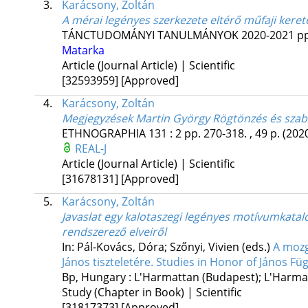
3.
Karácsony, Zoltán
A mérai legényes szerkezete eltérő műfaji keret
TÁNCTUDOMÁNYI TANULMÁNYOK
2020-2021
pp
Matarka
Article (Journal Article) | Scientific
[32593959]
[Approved]
4.
Karácsony, Zoltán
Megjegyzések Martin György Rögtönzés és sza
ETHNOGRAPHIA
131
:
2
pp. 270-318. , 49 p.
(202
REAL-J
Article (Journal Article) | Scientific
[31678131]
[Approved]
5.
Karácsony, Zoltán
Javaslat egy kalotaszegi legényes motívumkataló
rendszerező elveiről
In: Pál-Kovács, Dóra; Szőnyi, Vivien (eds.)
A mozg
János tiszteletére. Studies in Honor of János Fü
Bp, Hungary :
L'Harmattan (Budapest); L'Harma
Study (Chapter in Book) | Scientific
[31817373]
[Approved]