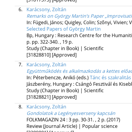
6.
Karácsony, Zoltán
Remarks on György Martin’s Paper „Improvisati
In: Fügedi, János; Quigley, Colin; Szőnyi, Vivien;
Selected Papers of György Martin
Bp, Hungary :
Research Centre for the Humanitie
p.
pp. 322-340. , 19 p.
Study (Chapter in Book) | Scientific
[31828810]
[Approved]
7.
Karácsony, Zoltán
Együttműködés és alkalmazkodás a kettes előa
In: Péterbencze, Anikó (eds.)
Tánc és szakralitás
Jászberény, Hungary :
Csángó Fesztivál és Kiseb
Study (Chapter in Book) | Scientific
[31828821]
[Approved]
8.
Karácsony, Zoltán
Gondolatok a Legényesverseny kapcsán
FOLKMAGAZIN
24
:
3
pp. 30-31. , 2 p.
(2017)
Review (Journal Article) | Popular science