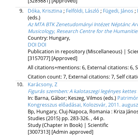
[3289881]
[Approved]
9.
Dóka, Krisztina
;
Felföldi, László
;
Fügedi, János
;
(eds.)
Az MTA BTK Zenetudományi Intézet Néptánc Archí
Musicology, Research Centre for the Humaniti
Country: Hungary,
DOI
DOI
Publication in repository (Miscellaneous) | Scien
[3157077]
[Approved]
All citations+mentions: 6, External citations: 6, 
Citation count: 7, External citations: 7, Self cita
10.
Karácsony, Z
Figurás szemben
: A kalotaszegi legényes kette
In: Barna, Gábor; Keszeg, Vilmos (eds.)
Patrimón
Kongresszus előadásai, Kolozsvár, 2011. augus
Bp, Hungary,
Cluj-Napoca, Romania :
Kriza Jáno
Studies
(2015)
pp. 283-326. , 44 p.
Study (Chapter in Book) | Scientific
[3007313]
[Admin approved]