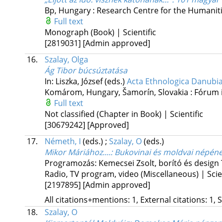
Bp, Hungary :
Research Centre for the Humanitie
Full text
Monograph (Book) | Scientific
[2819031]
[Admin approved]
16.
Szalay, Olga
Ág Tibor búcsúztatása
In: Liszka, József (eds.)
Acta Ethnologica Danubia
Komárom, Hungary,
Šamorín, Slovakia :
Fórum 
Full text
Not classified (Chapter in Book) | Scientific
[30679242]
[Approved]
17.
Németh, I
(eds.)
;
Szalay, O
(eds.)
Mikor Máriához....
: Bukovinai és moldvai népén
Programozás: Kemecsei Zsolt, borító és design
Radio, TV program, video (Miscellaneous) | Scien
[2197895]
[Admin approved]
All citations+mentions: 1, External citations: 1, 
18.
Szalay, O