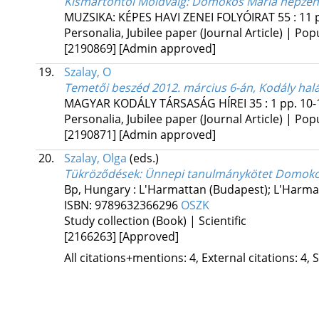
Kismartontól Moldváig
: Domokos Mária népzene
MUZSIKA: KÉPES HAVI ZENEI FOLYÓIRAT
55
:
11
Personalia, Jubilee paper (Journal Article) | Pop
[2190869]
[Admin approved]
19.
Szalay, O
Temetői beszéd 2012. március 6-án, Kodály hal
MAGYAR KODÁLY TÁRSASÁG HÍREI
35
:
1
pp. 10-1
Personalia, Jubilee paper (Journal Article) | Pop
[2190871]
[Admin approved]
20.
Szalay, Olga
(eds.)
Tükröződések
: Ünnepi tanulmánykötet Domokos
Bp, Hungary :
L'Harmattan (Budapest); L'Harma
ISBN:
9789632366296
OSZK
Study collection (Book) | Scientific
[2166263]
[Approved]
All citations+mentions: 4, External citations: 4, 