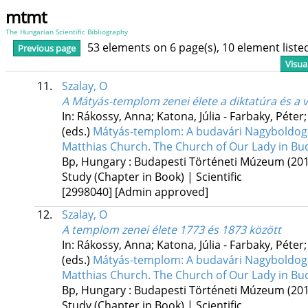
mtmt
The Hungarian Scientific Bibliography
53 elements on 6 page(s), 10 element list
Previous page
Visua
11.
Szalay, O
A Mátyás-templom zenei élete a diktatúra és a 
In: Rákossy, Anna; Katona, Júlia - Farbaky, Péter
(eds.)
Mátyás-templom: A budavári Nagyboldogas
Matthias Church. The Church of Our Lady in Bu
Bp, Hungary :
Budapesti Történeti Múzeum
(20
Study (Chapter in Book) | Scientific
[2998040]
[Admin approved]
12.
Szalay, O
A templom zenei élete 1773 és 1873 között
In: Rákossy, Anna; Katona, Júlia - Farbaky, Péter
(eds.)
Mátyás-templom: A budavári Nagyboldogas
Matthias Church. The Church of Our Lady in Bu
Bp, Hungary :
Budapesti Történeti Múzeum
(20
Study (Chapter in Book) | Scientific