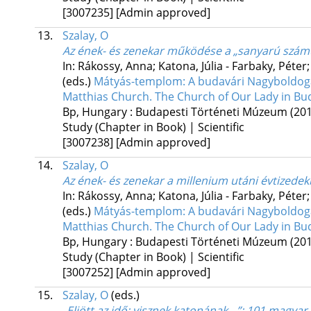
[3007235]
[Admin approved]
13.
Szalay, O
Az ének- és zenekar működése a „sanyarú szám
In: Rákossy, Anna; Katona, Júlia - Farbaky, Péter
(eds.)
Mátyás-templom: A budavári Nagyboldogas
Matthias Church. The Church of Our Lady in Bu
Bp, Hungary :
Budapesti Történeti Múzeum
(20
Study (Chapter in Book) | Scientific
[3007238]
[Admin approved]
14.
Szalay, O
Az ének- és zenekar a millenium utáni évtizede
In: Rákossy, Anna; Katona, Júlia - Farbaky, Péter
(eds.)
Mátyás-templom: A budavári Nagyboldogas
Matthias Church. The Church of Our Lady in Bu
Bp, Hungary :
Budapesti Történeti Múzeum
(20
Study (Chapter in Book) | Scientific
[3007252]
[Admin approved]
15.
Szalay, O
(eds.)
„Eljött az idő: visznek katonának…”
: 101 magyar