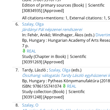
Edition of primary sources (Book) | Scientific
[30834935]
[Approved]
All citations+mentions: 1, External citations: 1, 
6.
Szalay, Olga
Járdányi Pál népzenei rendszerei
In: Fehér, Anikó; Windhager, Ákos (eds.)
Diverti
Bp, Hungary :
Hungarian Academy of Arts Resea
7 p.
REAL
Study (Chapter in Book) | Scientific
[30391269]
[Approved]
7.
Tardy, László
;
Szalay, Olga
(eds.)
Összhang
: válogatás Tardy László egyházzenei í
Bp, Hungary :
Pytheas Könyvmanufaktúra
(2018
ISBN:
9786155741074
REAL
Study collection (Book) | Scientific
[30391248]
[Approved]
8.
Szalay, O