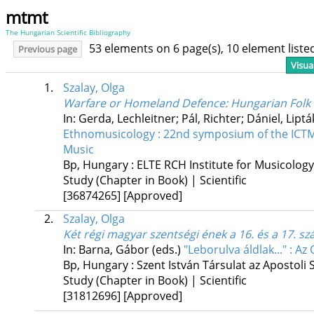
mtmt
The Hungarian Scientific Bibliography
53 elements on 6 page(s), 10 element list
Previous page
Visua
1.
Szalay, Olga
Warfare or Homeland Defence
: Hungarian Folk
In: Gerda, Lechleitner; Pál, Richter; Dániel, Liptá
Ethnomusicology : 22nd symposium of the ICTM 
Music
Bp, Hungary :
ELTE RCH Institute for Musicology
Study (Chapter in Book) | Scientific
[36874265]
[Approved]
2.
Szalay, Olga
Két régi magyar szentségi ének a 16. és a 17. sz
In: Barna, Gábor (eds.)
"Leborulva áldlak..." : A
Bp, Hungary :
Szent István Társulat az Apostoli
Study (Chapter in Book) | Scientific
[31812696]
[Approved]