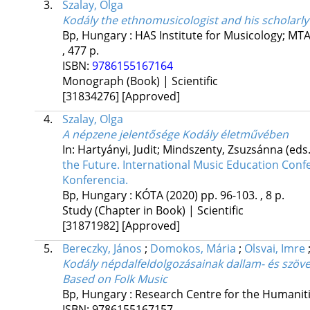
3.
Szalay, Olga
Kodály the ethnomusicologist and his scholarl
Bp, Hungary :
HAS Institute for Musicology; M
,
477 p.
ISBN:
9786155167164
Monograph (Book) | Scientific
[31834276]
[Approved]
4.
Szalay, Olga
A népzene jelentősége Kodály életművében
In: Hartyányi, Judit; Mindszenty, Zsuzsánna (eds
the Future. International Music Education Conf
Konferencia.
Bp, Hungary :
KÓTA
(2020)
pp. 96-103. , 8 p.
Study (Chapter in Book) | Scientific
[31871982]
[Approved]
5.
Bereczky, János
;
Domokos, Mária
;
Olsvai, Imre
Kodály népdalfeldolgozásainak dallam- és szöve
Based on Folk Music
Bp, Hungary :
Research Centre for the Humanitie
ISBN:
9786155167157