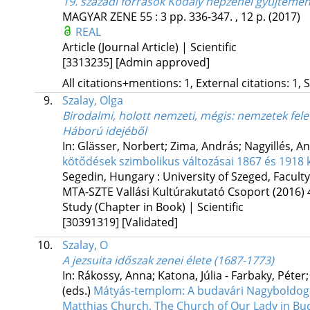
19. századi források Kodály népzenei gyűjtemé
MAGYAR ZENE
55
:
3
pp. 336-347. , 12 p.
(2017)
REAL
Article (Journal Article) | Scientific
[3313235]
[Admin approved]
All citations+mentions: 1, External citations: 1, 
9.
Szalay, Olga
Birodalmi, holott nemzeti, mégis: nemzetek felet
Háború idejéből
In: Glässer, Norbert; Zima, András; Nagyillés, An
kötődések szimbolikus változásai 1867 és 1918 
Segedin, Hungary :
University of Szeged, Facul
MTA-SZTE Vallási Kultúrakutató Csoport
(2016)
Study (Chapter in Book) | Scientific
[30391319]
[Validated]
10.
Szalay, O
A jezsuita időszak zenei élete (1687-1773)
In: Rákossy, Anna; Katona, Júlia - Farbaky, Péter
(eds.)
Mátyás-templom: A budavári Nagyboldogas
Matthias Church. The Church of Our Lady in Bu