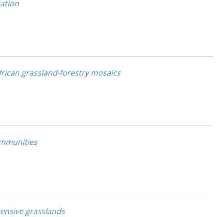
ation
frican grassland-forestry mosaics
communities
tensive grasslands