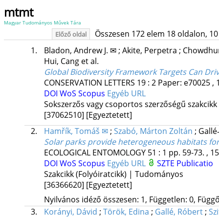
mtmt
Magyar Tudományos Művek Tára
Összesen 172 elem 18 oldalon, 10 li
Előző oldal
1.
Bladon, Andrew J. ✉
;
Akite, Perpetra
;
Chowdhu
Hui, Cang
et al.
Global Biodiversity Framework Targets Can Drive
CONSERVATION LETTERS
19
:
2
Paper: e70025 , 
DOI
WoS
Scopus
Egyéb URL
Sokszerzős vagy csoportos szerzőségű szakcikk
[37062510]
[Egyeztetett]
2.
Hamřík, Tomáš ✉
;
Szabó, Márton Zoltán
;
Gallé
Solar parks provide heterogeneous habitats fo
ECOLOGICAL ENTOMOLOGY
51
:
1
pp. 59-73. , 1
DOI
WoS
Scopus
Egyéb URL
SZTE Publicatio
Szakcikk (Folyóiratcikk) | Tudományos
[36366620]
[Egyeztetett]
Nyilvános idéző összesen: 1, Független: 0, Függő:
3.
Korányi, Dávid
;
Török, Edina
;
Gallé, Róbert
;
Szi