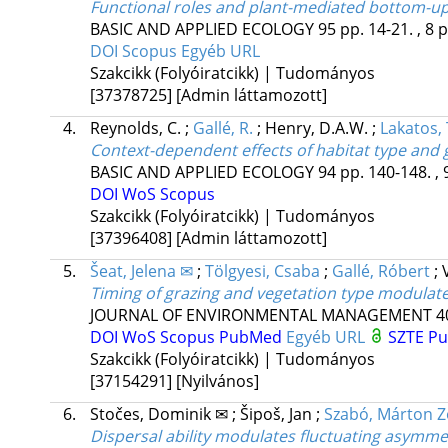
Functional roles and plant-mediated bottom-up
BASIC AND APPLIED ECOLOGY
95
pp. 14-21. , 8 
DOI
Scopus
Egyéb URL
Szakcikk (Folyóiratcikk) | Tudományos
[37378725]
[Admin láttamozott]
4.
Reynolds, C.
;
Gallé, R.
;
Henry, D.A.W.
;
Lakatos, 
Context-dependent effects of habitat type and 
BASIC AND APPLIED ECOLOGY
94
pp. 140-148. , 
DOI
WoS
Scopus
Szakcikk (Folyóiratcikk) | Tudományos
[37396408]
[Admin láttamozott]
5.
Šeat, Jelena ✉
;
Tölgyesi, Csaba
;
Gallé, Róbert
;
Timing of grazing and vegetation type modulate
JOURNAL OF ENVIRONMENTAL MANAGEMENT
4
DOI
WoS
Scopus
PubMed
Egyéb URL
SZTE Pu
Szakcikk (Folyóiratcikk) | Tudományos
[37154291]
[Nyilvános]
6.
Stočes, Dominik ✉
;
Šipoš, Jan
;
Szabó, Márton Z
Dispersal ability modulates fluctuating asymme