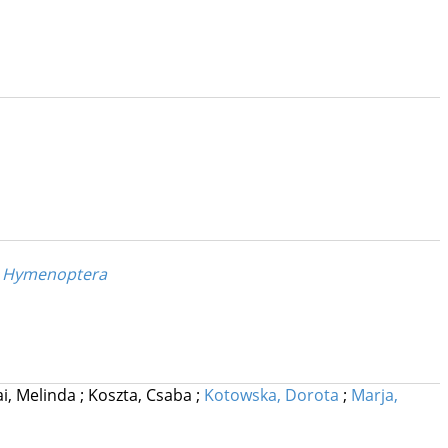
ng Hymenoptera
i, Melinda
;
Koszta, Csaba
;
Kotowska, Dorota
;
Marja,