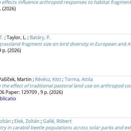
 effects influence arthropod responses to habitat fragment
p.
(2026)
T.
;
Taylor, L.
;
Batáry, P.
grassland fragment size on bird diversity in European and A
9 p.
(2026)
Vašíček, Martin
;
Révész, Kitti
;
Torma, Attila
 the effect of traditional pastoral land use on arthropod 
06
Paper: 129709 , 9 p.
(2026)
blicatio
oltán
;
Elek, Zoltán
;
Gallé, Róbert
try in carabid beetle populations across solar parks and ex