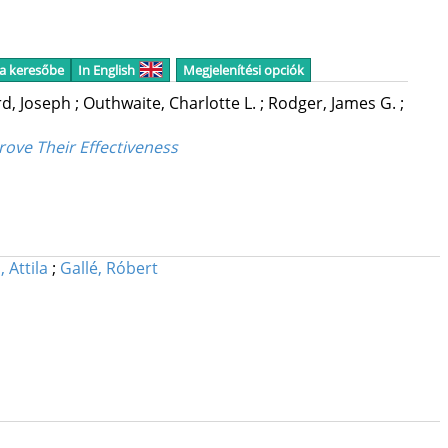
 a keresőbe
In English
Megjelenítési opciók
rd, Joseph
;
Outhwaite, Charlotte L.
;
Rodger, James G.
;
rove Their Effectiveness
 Attila
;
Gallé, Róbert