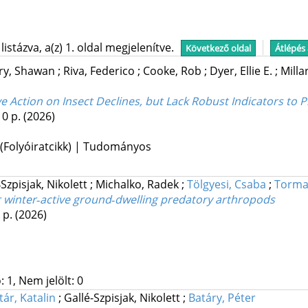
stázva, a(z) 1. oldal megjelenítve.
Következő oldal
Átlépés
ry, Shawan
;
Riva, Federico
;
Cooke, Rob
;
Dyer, Ellie E.
;
Milla
 Action on Insect Declines, but Lack Robust Indicators to P
10 p.
(2026)
 (Folyóiratcikk) | Tudományos
‐Szpisjak, Nikolett
;
Michalko, Radek
;
Tölgyesi, Csaba
;
Torma,
r winter‐active ground‐dwelling predatory arthropods
5 p.
(2026)
 1, Nem jelölt: 0
tár, Katalin
;
Gallé-Szpisjak, Nikolett
;
Batáry, Péter