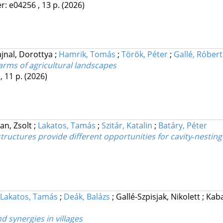
r: e04256 , 13 p.
(2026)
jnal, Dorottya
;
Hamrik, Tomás
;
Török, Péter
;
Gallé, Róbert
farms of agricultural landscapes
, 11 p.
(2026)
zan, Zsolt
;
Lakatos, Tamás
;
Szitár, Katalin
;
Batáry, Péter
tructures provide different opportunities for cavity‐nesti
Lakatos, Tamás
;
Deák, Balázs
;
Gallé-Szpisjak, Nikolett
;
Kaba
d synergies in villages