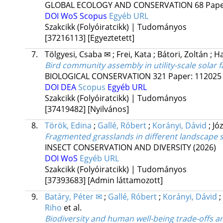
GLOBAL ECOLOGY AND CONSERVATION
68
Pape
DOI
WoS
Scopus
Egyéb URL
Szakcikk (Folyóiratcikk) | Tudományos
[37216113]
[Egyeztetett]
7.
Tölgyesi, Csaba ✉
;
Frei, Kata
;
Bátori, Zoltán
;
Ha
Bird community assembly in utility-scale solar 
BIOLOGICAL CONSERVATION
321
Paper: 112025 
DOI
DEA
Scopus
Egyéb URL
Szakcikk (Folyóiratcikk) | Tudományos
[37419482]
[Nyilvános]
8.
Török, Edina
;
Gallé, Róbert
;
Korányi, Dávid
;
Jó
Fragmented grasslands in different landscape s
INSECT CONSERVATION AND DIVERSITY
(2026)
DOI
WoS
Egyéb URL
Szakcikk (Folyóiratcikk) | Tudományos
[37393683]
[Admin láttamozott]
9.
Batáry, Péter ✉
;
Gallé, Róbert
;
Korányi, Dávid
;
Riho
et al.
Biodiversity and human well-being trade-offs an