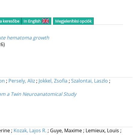
 a keresőbe
In English
Megjelenítési opciók
cute hematoma growth
26)
on
;
Persely, Aliz
;
Jokkel, Zsofia
;
Szalontai, Laszlo
;
from a Twin Neuroanatomical Study
erine
;
Kozak, Lajos R.
;
Guye, Maxime
;
Lemieux, Louis
;