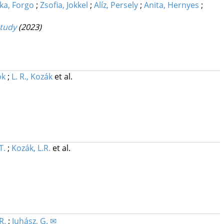
ka, Forgo
;
Zsofia, Jokkel
;
Alíz, Persely
;
Anita, Hernyes
;
study
(2023)
ók
;
L. R., Kozák
et al.
T.
;
Kozák, L.R.
et al.
R.
;
Juhász, G. ✉