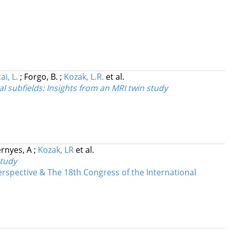
ai, L.
;
Forgo, B.
;
Kozak, L.R.
et al.
 subfields: Insights from an MRI twin study
rnyes, A
;
Kozak, LR
et al.
study
rspective & The 18th Congress of the International