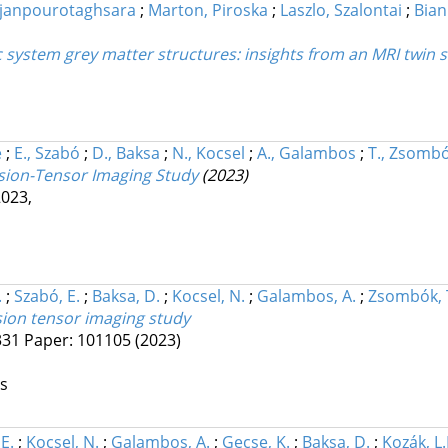
lijanpourotaghsara
;
Marton, Piroska
;
Laszlo, Szalontai
;
Bian
 system grey matter structures: insights from an MRI twin 
e
;
E., Szabó
;
D., Baksa
;
N., Kocsel
;
A., Galambos
;
T., Zsomb
usion-Tensor Imaging Study
(2023)
2023
,
.
;
Szabó, E.
;
Baksa, D.
;
Kocsel, N.
;
Galambos, A.
;
Zsombók, 
usion tensor imaging study
.331 Paper: 101105
(2023)
os
E.
;
Kocsel, N.
;
Galambos, A.
;
Gecse, K.
;
Baksa, D.
;
Kozák, L.