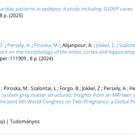
cardiac patterns in epilepsy: A study including SUDEP cases
8 p.
(2025)
D.
;
Persely, A.
;
Piroska, M.
;
Alijanpour, A.
;
Jokkel, Z.
;
Szalont
tors on the morphology of the limbic cortex and hippocampal
per: 111909 , 8 p.
(2024)
A
;
Piroska, M
;
Szalontai, L
;
Forgo, B
;
Jokkel, Z
;
Persely, A
;
He
 system grey matter structures: Insights from an MRI twin 
The Joint 6th World Congress on Twin Pregnancy: a Global Pe
ény) | Tudományos