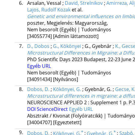
6.
Arsalan, Vessal
;
David, Strelnikov
;
Amirreza, A
Lajos, Rudolf Kozak
et al.
Genetic and environmental influences on limbic
poszter
,
Megjelenés: Magyarország,
Nem besorolt (Egyéb) | Tudományos
[34055774]
[Admin láttamozott]
7.
D., Dobos
;
G., Kökönyei
;
G., Gyebnár
;
K., Gecs
Microstructural Differences in Migraine: a Diff
PhD Scientific Days 2023 Budapest, 22-23 June 
Egyéb URL
Nem besorolt (Egyéb) | Tudományos
[34091434]
[Nyilvános]
8.
Dobos, D.
;
Kökönyei, G.
;
Gyebnár, G.
;
Gecse, K
Microstructural differences in migraine: a diff
NEUROSCIENCE APPLIED
2
:
Supplement 1
p. P
DOI
ScienceDirect
Egyéb URL
Absztrakt / Kivonat (Folyóiratcikk) | Tudomány
[34004707]
[Egyeztetett]
9.
*
*
Dobos, D.
;
Kökönyei, G.
;
Gyebnár, G.
;
Szabó, 