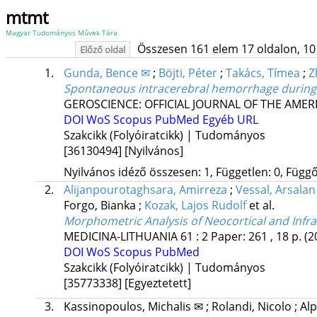
mtmt
Magyar Tudományos Művek Tára
Összesen 161 elem 17 oldalon, 10 li
Előző oldal
1.
Gunda, Bence ✉
;
Böjti, Péter
;
Takács, Tímea
;
Z
Spontaneous intracerebral hemorrhage duri
GEROSCIENCE: OFFICIAL JOURNAL OF THE AMER
DOI
WoS
Scopus
PubMed
Egyéb URL
Szakcikk (Folyóiratcikk) | Tudományos
[36130494]
[Nyilvános]
Nyilvános idéző összesen: 1, Független: 0, Függő:
2.
Alijanpourotaghsara, Amirreza
;
Vessal, Arsalan
Forgo, Bianka
;
Kozak, Lajos Rudolf
et al.
Morphometric Analysis of Neocortical and Infr
MEDICINA-LITHUANIA
61
:
2
Paper: 261 , 18 p.
(2
DOI
WoS
Scopus
PubMed
Szakcikk (Folyóiratcikk) | Tudományos
[35773338]
[Egyeztetett]
3.
Kassinopoulos, Michalis ✉
;
Rolandi, Nicolo
;
Al