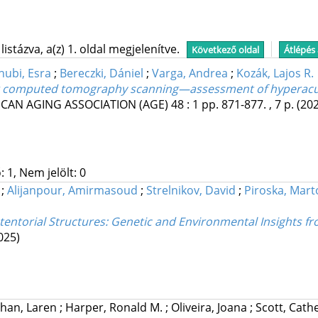
stázva, a(z) 1. oldal megjelenítve.
Következő oldal
Átlépés
hubi, Esra
;
Bereczki, Dániel
;
Varga, Andrea
;
Kozák, Lajos R.
ng computed tomography scanning—assessment of hypera
ICAN AGING ASSOCIATION (AGE)
48
:
1
pp. 871-877. , 7 p.
(20
 1, Nem jelölt: 0
;
Alijanpour, Amirmasoud
;
Strelnikov, David
;
Piroska, Mart
atentorial Structures: Genetic and Environmental Insights 
025)
phan, Laren
;
Harper, Ronald M.
;
Oliveira, Joana
;
Scott, Cath