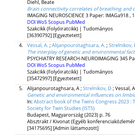
Diehl, Beate
Brain connectivity correlates of breathing and 
IMAGING NEUROSCIENCE
3
Paper: IMAGa918 , 1
DOI
WoS
Scopus
PubMed
Szakcikk (Folyóiratcikk) | Tudományos
[36390792]
[Egyeztetett]
4.
Vessal, A.
;
Alijanpourotaghsara, A.
;
Strelnikov, 
The interplay of genetic and environmental fac
PSYCHIATRY RESEARCH-NEUROIMAGING
345
Pa
DOI
WoS
Scopus
PubMed
Szakcikk (Folyóiratcikk) | Tudományos
[35472997]
[Egyeztetett]
5.
Alijanpourotaghsara, A
;
Strelnikov, D
;
Vessal, 
Genetic and environmental influences on limbic
In:
Abstract book of the Twins Congress 2023 : 
Society for Twin Studies (ISTS)
Budapest, Magyarország
(2023)
p. 76
Absztrakt / Kivonat (Egyéb konferenciaközlem
[34175695]
[Admin láttamozott]