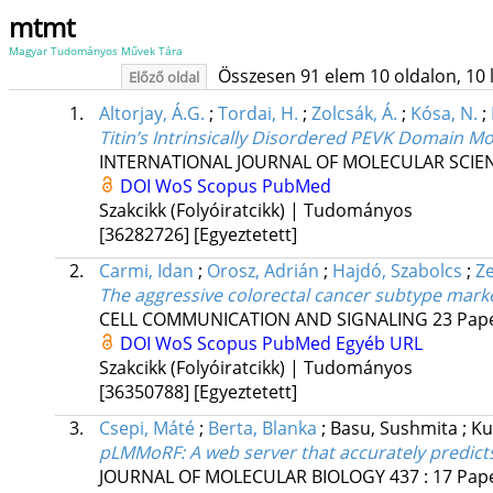
mtmt
Magyar Tudományos Művek Tára
Összesen 91 elem 10 oldalon, 10 li
Előző oldal
1.
Altorjay, Á.G.
;
Tordai, H.
;
Zolcsák, Á.
;
Kósa, N.
;
Titin’s Intrinsically Disordered PEVK Domain M
INTERNATIONAL JOURNAL OF MOLECULAR SCIE
DOI
WoS
Scopus
PubMed
Szakcikk (Folyóiratcikk) | Tudományos
[36282726]
[Egyeztetett]
2.
Carmi, Idan
;
Orosz, Adrián
;
Hajdó, Szabolcs
;
Ze
The aggressive colorectal cancer subtype mar
CELL COMMUNICATION AND SIGNALING
23
Pape
DOI
WoS
Scopus
PubMed
Egyéb URL
Szakcikk (Folyóiratcikk) | Tudományos
[36350788]
[Egyeztetett]
3.
Csepi, Máté
;
Berta, Blanka
;
Basu, Sushmita
;
Ku
pLMMoRF: A web server that accurately predict
JOURNAL OF MOLECULAR BIOLOGY
437
:
17
Pape