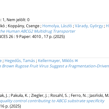
 1, Nem jelölt: 0
ikó
;
Koppány, Csenge
;
Homolya, László
;
Várady, György
;
H
in the Human ABCG2 Multidrug Transporter
NCES
26
:
9
Paper: 4010 , 17 p.
(2025)
e
;
Hegedűs, Tamás
;
Kellermayer, Miklós ✉
Brown Rugose Fruit Virus Suggest a Fragmentation-Driven
k, J.
;
Pakuła, K.
;
Ziegler, J.
;
Rosahl, S.
;
Ferro, N.
;
Jasiński, M
 quality control contributing to ABCG substrate specificity
 16 p.
(2025)