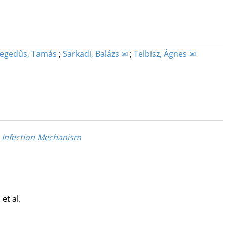
egedűs, Tamás
;
Sarkadi, Balázs ✉
;
Telbisz, Ágnes ✉
 Infection Mechanism
.
et al.