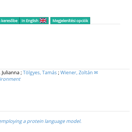
a keresőbe
In English
Megjelenítési opciók
, Julianna
;
Tölgyes, Tamás
;
Wiener, Zoltán ✉
vironment
employing a protein language model.