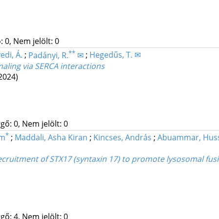
 0, Nem jelölt: 0
**
edi, Á.
;
Padányi, R.
✉
;
Hegedűs, T. ✉
naling via SERCA interactions
2024)
gő: 0, Nem jelölt: 0
*
am
;
Maddali, Asha Kiran
;
Kincses, András
;
Abuammar, Hus
cruitment of STX17 (syntaxin 17) to promote lysosomal fus
gő: 4, Nem jelölt: 0