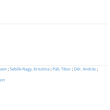
sein
;
Sebők-Nagy, Krisztina
;
Páli, Tibor
;
Dér, András
;
ion