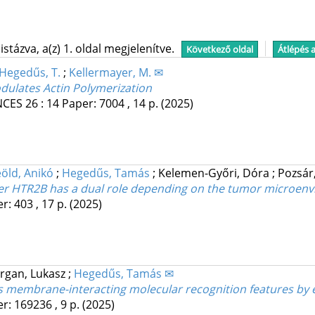
stázva, a(z) 1. oldal megjelenítve.
Következő oldal
Átlépés 
Hegedűs, T.
;
Kellermayer, M. ✉
odulates Actin Polymerization
NCES
26
:
14
Paper: 7004 , 14 p.
(2025)
öld, Anikó
;
Hegedűs, Tamás
;
Kelemen-Győri, Dóra
;
Pozsár
ker HTR2B has a dual role depending on the tumor microen
r: 403 , 17 p.
(2025)
rgan, Lukasz
;
Hegedűs, Tamás ✉
s membrane-interacting molecular recognition features by 
r: 169236 , 9 p.
(2025)