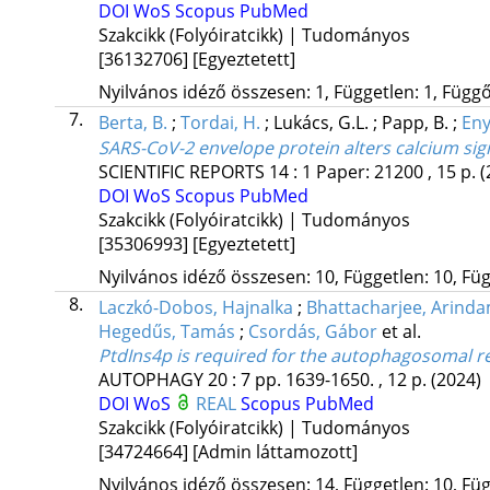
DOI
WoS
Scopus
PubMed
Szakcikk (Folyóiratcikk) | Tudományos
[36132706]
[Egyeztetett]
Nyilvános idéző összesen: 1, Független: 1, Függő:
7.
Berta, B.
;
Tordai, H.
;
Lukács, G.L.
;
Papp, B.
;
Eny
SARS-CoV-2 envelope protein alters calcium sig
SCIENTIFIC REPORTS
14
:
1
Paper: 21200 , 15 p.
(
DOI
WoS
Scopus
PubMed
Szakcikk (Folyóiratcikk) | Tudományos
[35306993]
[Egyeztetett]
Nyilvános idéző összesen: 10, Független: 10, Füg
8.
Laczkó-Dobos, Hajnalka
;
Bhattacharjee, Arind
Hegedűs, Tamás
;
Csordás, Gábor
et al.
PtdIns4p is required for the autophagosomal re
AUTOPHAGY
20
:
7
pp. 1639-1650. , 12 p.
(2024)
DOI
WoS
REAL
Scopus
PubMed
Szakcikk (Folyóiratcikk) | Tudományos
[34724664]
[Admin láttamozott]
Nyilvános idéző összesen: 14, Független: 10, Füg