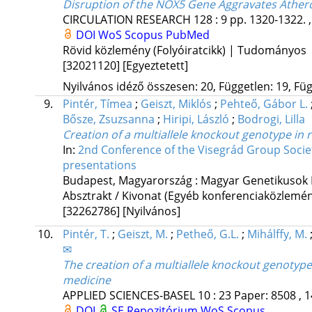
Disruption of the NOX5 Gene Aggravates Athero
CIRCULATION RESEARCH
128
:
9
pp. 1320-1322. ,
DOI
WoS
Scopus
PubMed
Rövid közlemény (Folyóiratcikk) | Tudományos
[32021120]
[Egyeztetett]
Nyilvános idéző összesen: 20, Független: 19, Füg
9.
Pintér, Tímea
;
Geiszt, Miklós
;
Pehteő, Gábor L.
Bősze, Zsuzsanna
;
Hiripi, László
;
Bodrogi, Lilla
Creation of a multiallele knockout genotype in 
In:
2nd Conference of the Visegrád Group Societ
presentations
Budapest, Magyarország :
Magyar Genetikusok 
Absztrakt / Kivonat (Egyéb konferenciaközlem
[32262786]
[Nyilvános]
10.
Pintér, T.
;
Geiszt, M.
;
Petheő, G.L.
;
Mihálffy, M.
✉
The creation of a multiallele knockout genotype 
medicine
APPLIED SCIENCES-BASEL
10
:
23
Paper: 8508 , 1
DOI
SE Repozitórium
WoS
Scopus