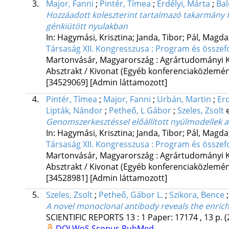
3.
Major, Fanni
;
Pintér, Tímea
;
Erdélyi, Márta
;
Bal
Hozzáadott koleszterint tartalmazó takarmány 
génkiütött nyulakban
In: Hagymási, Krisztina; Janda, Tibor; Pál, Magda;
Társaság XII. Kongresszusa : Program és összef
Martonvásár, Magyarország :
Agrártudományi K
Absztrakt / Kivonat (Egyéb konferenciaközlem
[34529069]
[Admin láttamozott]
4.
Pintér, Tímea
;
Major, Fanni
;
Urbán, Martin
;
Erd
Lipták, Nándor
;
Petheő, L Gábor
;
Szeles, Zsolt
e
Genomszerkesztéssel előállított nyúlmodellek
In: Hagymási, Krisztina; Janda, Tibor; Pál, Magda;
Társaság XII. Kongresszusa : Program és összef
Martonvásár, Magyarország :
Agrártudományi K
Absztrakt / Kivonat (Egyéb konferenciaközlem
[34528981]
[Admin láttamozott]
5.
Szeles, Zsolt
;
Petheő, Gábor L.
;
Szikora, Bence
A novel monoclonal antibody reveals the enric
SCIENTIFIC REPORTS
13
:
1
Paper: 17174 , 13 p.
(
DOI
WoS
Scopus
PubMed