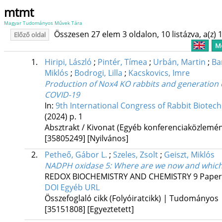
mtmt
Magyar Tudományos Művek Tára
Összesen 27 elem 3 oldalon, 10 listázva, a(z) 1
Előző oldal
Me
1.
Hiripi, László
;
Pintér, Tímea
;
Urbán, Martin
;
Ba
Miklós
;
Bodrogi, Lilla
;
Kacskovics, Imre
Production of Nox4 KO rabbits and generation of
COVID-19
In:
9th International Congress of Rabbit Biotec
(2024)
p. 1
Absztrakt / Kivonat (Egyéb konferenciaközlem
[35805249]
[Nyilvános]
2.
Petheő, Gábor L.
;
Szeles, Zsolt
;
Geiszt, Miklós
NADPH oxidase 5: Where are we now and which
REDOX BIOCHEMISTRY AND CHEMISTRY
9
Paper
DOI
Egyéb URL
Összefoglaló cikk (Folyóiratcikk) | Tudományos
[35151808]
[Egyeztetett]