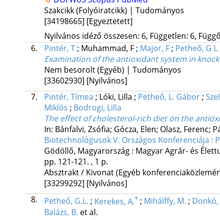
Szakcikk (Folyóiratcikk) | Tudományos
[34198665]
[Egyeztetett]
Nyilvános idéző összesen: 6, Független: 6, Függő:
6.
Pintér, T
;
Muhammad, F
;
Major, F
;
Petheő, G L
Examination of the antioxidant system in knock-
Nem besorolt (Egyéb) | Tudományos
[33602930]
[Nyilvános]
7.
Pintér, Tímea
;
Lóki, Lilla
;
Petheő, L. Gábor
;
Szel
Miklós
;
Bodrogi, Lilla
The effect of cholesterol-rich diet on the antio
In: Bánfalvi, Zsófia; Gócza, Elen; Olasz, Ferenc; P
Biotechnológusok V. Országos Konferenciája : 
Gödöllő, Magyarország :
Magyar Agrár- és Élet
pp. 121-121. , 1 p.
Absztrakt / Kivonat (Egyéb konferenciaközlem
[33299292]
[Nyilvános]
8.
*
Petheő, G.L.
;
Kerekes, A.
;
Mihálffy, M.
;
Donkó, 
Balázs, B.
et al.