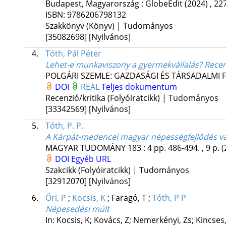
Budapest, Magyarország :
GlobeEdit
(2024)
,
227
ISBN:
9786206798132
Szakkönyv (Könyv) | Tudományos
[35082698]
[Nyilvános]
4.
Tóth, Pál Péter
Lehet-e munkaviszony a gyermekvállalás? Recen
POLGÁRI SZEMLE: GAZDASÁGI ÉS TÁRSADALMI 
DOI
REAL
Teljes dokumentum
Recenzió/kritika (Folyóiratcikk) | Tudományos
[33342569]
[Nyilvános]
5.
Tóth, P. P.
A Kárpát-medencei magyar népességfejlődés vá
MAGYAR TUDOMÁNY
183
:
4
pp. 486-494. , 9 p.
(
DOI
Egyéb URL
Szakcikk (Folyóiratcikk) | Tudományos
[32912070]
[Nyilvános]
6.
Őri, P
;
Kocsis, K
;
Faragó, T
;
Tóth, P P
Népesedési múlt
In: Kocsis, K; Kovács, Z; Nemerkényi, Zs; Kincses,