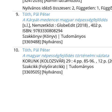
[32472035]
[Admin láttamozott]
Nyilvános idéző összesen: 2, Független: 1, Függő:
9.
Tóth, Pál Péter
A Kárpát-medencei magyar népességfejlődés
[s.l.], Nemzetközi :
GlobeEdit
(2018)
,
402 p.
ISBN:
9783330808294
Szakkönyv (Könyv) | Tudományos
[3369488]
[Nyilvános]
10.
Tóth, Pál Péter
A magyar népességfejlődés történelmi vázlata
KORUNK (KOLOZSVÁR)
29
:
4
pp. 85-96. , 12 p.
(2
Szakcikk (Folyóiratcikk) | Tudományos
[3369505]
[Nyilvános]