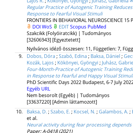
Lajos R.
;
Kökönyei, Gyöngyi
;
Juhász, Gabriella 
Regular Practice of Autogenic Training Reduces
Response to Fearful Visual Stimuli
FRONTIERS IN BEHAVIORAL NEUROSCIENCE
15
P
DOI
WoS
EDIT
Scopus
PubMed
Szakcikk (Folyóiratcikk) | Tudományos
[32606943]
[Egyeztetett]
Nyilvános idéző összesen: 11, Független: 7, Függő
9.
Dobos, Dóra
;
Szabó, Edina
;
Baksa, Dániel
;
Gec
Kozák, Lajos
;
Kökönyei, Gyöngyi
;
Juhász, Gabrie
Four-Month-Practice of Autogenic Training Re
in Response to Fearful and Happy Visual Stimuli
PhD Scientific Days 2022 Budapest, 6-7 July 202
Egyéb URL
Nem besorolt (Egyéb) | Tudományos
[33637220]
[Admin láttamozott]
10.
Baksa, D.
;
Szabo, E.
;
Kocsel, N.
;
Galambos, A.
;
et al.
Neural activity during fear processing depends 
Paper: A-0418
(2021)