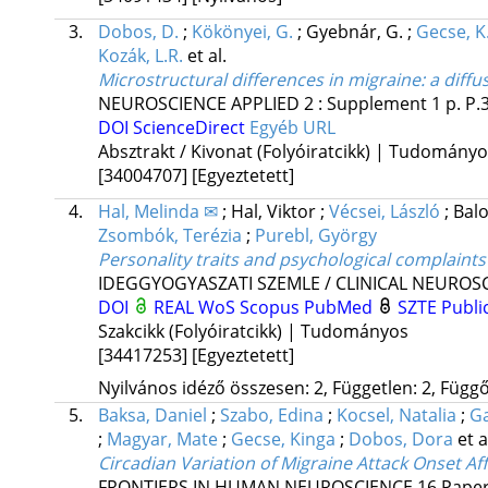
3.
Dobos, D.
;
Kökönyei, G.
;
Gyebnár, G.
;
Gecse, K
Kozák, L.R.
et al.
Microstructural differences in migraine: a diff
NEUROSCIENCE APPLIED
2
:
Supplement 1
p. P
DOI
ScienceDirect
Egyéb URL
Absztrakt / Kivonat (Folyóiratcikk) | Tudomány
[34004707]
[Egyeztetett]
4.
Hal, Melinda ✉
;
Hal, Viktor
;
Vécsei, László
;
Bal
Zsombók, Terézia
;
Purebl, György
Personality traits and psychological complaint
IDEGGYOGYASZATI SZEMLE / CLINICAL NEUROS
DOI
REAL
WoS
Scopus
PubMed
SZTE Publi
Szakcikk (Folyóiratcikk) | Tudományos
[34417253]
[Egyeztetett]
Nyilvános idéző összesen: 2, Független: 2, Függő:
5.
Baksa, Daniel
;
Szabo, Edina
;
Kocsel, Natalia
;
Ga
;
Magyar, Mate
;
Gecse, Kinga
;
Dobos, Dora
et a
Circadian Variation of Migraine Attack Onset Af
FRONTIERS IN HUMAN NEUROSCIENCE
16
Paper