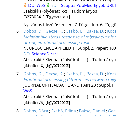
DOI
WoS
EDIT
Scopus
PubMed
Egyéb URL
Szakcikk (Folyóiratcikk) | Tudományos
[32730541]
[Egyeztetett]
Nyilvános idéző összesen: 7, Független: 6, Függő:
6.
Dobos, D.
;
Gecse, K.
;
Szabó, E.
;
Baksa, D.
;
Kocs
Maladaptive stress response of migraineurs is n
during emotional processing task
NEUROSCIENCE APPLIED
1
:
Suppl. 2.
Paper: 10
DOI
ScienceDirect
Absztrakt / Kivonat (Folyóiratcikk) | Tudomány
[33636710]
[Egyeztetett]
7.
Dobos, D.
;
Gecse, K.
;
Szabo, E.
;
Baksa, D.
;
Kocs
Emotional processing differences between migr
JOURNAL OF HEADACHE AND PAIN
23
:
Suppl.1.
WoS
Absztrakt / Kivonat (Folyóiratcikk) | Tudomány
[33636779]
[Egyeztetett]
8.
Dobos, Dóra
;
Szabó, Edina
;
Baksa, Dániel
;
Gec