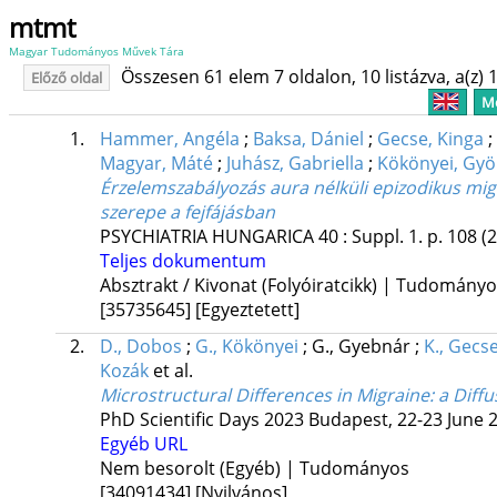
mtmt
Magyar Tudományos Művek Tára
Összesen 61 elem 7 oldalon, 10 listázva, a(z) 1
Előző oldal
Me
1.
Hammer, Angéla
;
Baksa, Dániel
;
Gecse, Kinga
;
Magyar, Máté
;
Juhász, Gabriella
;
Kökönyei, Gyö
Érzelemszabályozás aura nélküli epizodikus mi
szerepe a fejfájásban
PSYCHIATRIA HUNGARICA
40
:
Suppl. 1.
p. 108
(
Teljes dokumentum
Absztrakt / Kivonat (Folyóiratcikk) | Tudomány
[35735645]
[Egyeztetett]
2.
D., Dobos
;
G., Kökönyei
;
G., Gyebnár
;
K., Gecs
Kozák
et al.
Microstructural Differences in Migraine: a Diff
PhD Scientific Days 2023 Budapest, 22-23 June 
Egyéb URL
Nem besorolt (Egyéb) | Tudományos
[34091434]
[Nyilvános]