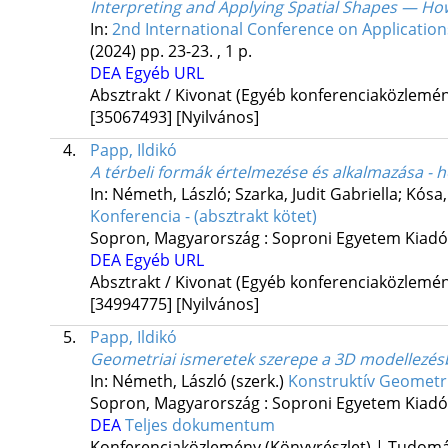
Interpreting and Applying Spatial Shapes — Ho
In:
2nd International Conference on Applications
(2024)
pp. 23-23. , 1 p.
DEA
Egyéb URL
Absztrakt / Kivonat (Egyéb konferenciaközlem
[35067493]
[Nyilvános]
4.
Papp, Ildikó
A térbeli formák értelmezése és alkalmazása - 
In: Németh, László; Szarka, Judit Gabriella; Kósa
Konferencia - (absztrakt kötet)
Sopron, Magyarország :
Soproni Egyetem Kiadó
DEA
Egyéb URL
Absztrakt / Kivonat (Egyéb konferenciaközlem
[34994775]
[Nyilvános]
5.
Papp, Ildikó
Geometriai ismeretek szerepe a 3D modellezé
In: Németh, László (szerk.)
Konstruktív Geometri
Sopron, Magyarország :
Soproni Egyetem Kiadó
DEA
Teljes dokumentum
Konferenciaközlemény (Könyvrészlet) | Tudom