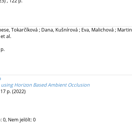
23)
,
122 p.
ese, Tokarčíková
;
Dana, Kušnírová
;
Eva, Malichová
;
Marti
r
et al.
 p.
o
using Horizon Based Ambient Occlusion
 17 p.
(2022)
 0, Nem jelölt: 0