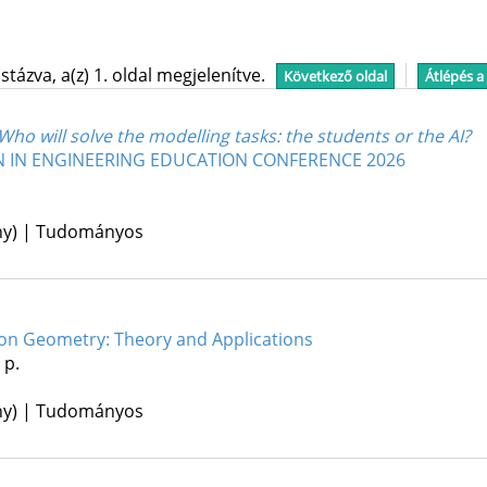
tázva, a(z) 1. oldal megjelenítve.
Következő oldal
Átlépés a
 Who will solve the modelling tasks: the students or the AI?
N IN ENGINEERING EDUCATION CONFERENCE 2026
ény) | Tudományos
 on Geometry: Theory and Applications
 p.
ény) | Tudományos