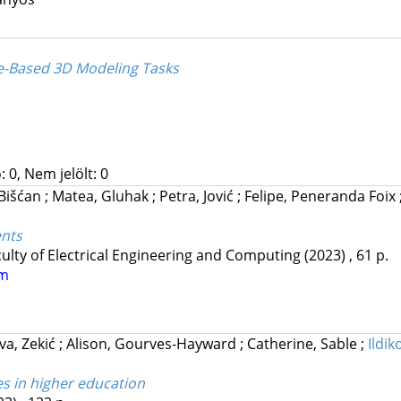
Code-Based 3D Modeling Tasks
 0, Nem jelölt: 0
 Bišćan
;
Matea, Gluhak
;
Petra, Jović
;
Felipe, Peneranda Foix
nts
culty of Electrical Engineering and Computing
(2023)
,
61 p.
um
Iva, Zekić
;
Alison, Gourves-Hayward
;
Catherine, Sable
;
Ildik
es in higher education