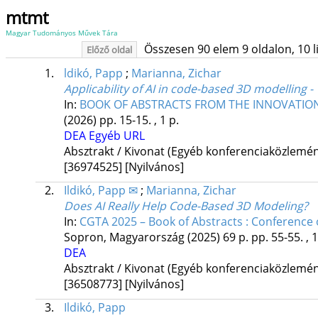
mtmt
Magyar Tudományos Művek Tára
Összesen 90 elem 9 oldalon, 10 lis
Előző oldal
1.
ldikó, Papp
;
Marianna, Zichar
Applicability of AI in code-based 3D modelling -
In:
BOOK OF ABSTRACTS FROM THE INNOVATIO
(2026)
pp. 15-15. , 1 p.
DEA
Egyéb URL
Absztrakt / Kivonat (Egyéb konferenciaközlem
[36974525]
[Nyilvános]
2.
Ildikó, Papp ✉
;
Marianna, Zichar
Does AI Really Help Code-Based 3D Modeling?
In:
CGTA 2025 – Book of Abstracts : Conference
Sopron, Magyarország
(2025)
69 p.
pp. 55-55. , 1
DEA
Absztrakt / Kivonat (Egyéb konferenciaközlem
[36508773]
[Nyilvános]
3.
Ildikó, Papp