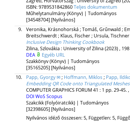
Zagreb, Horvátország :
University of Zagreb
(20
ISBN:
9789531842860
Teljes dokumentum
Műhelytanulmány (Könyv) | Tudományos
[34548704]
[Nyilvános]
9.
Veronika, Krásnohorská
;
Tomáš, Grűnwald
;
Em
Breitschwerdt
;
Klaus, Fischer
;
Ursula, Tischne
Inclusive Design Thinking Cookbook
Zilina, Szlovákia :
University of Zilina
(2023)
,
198
DEA
Egyéb URL
Szakkönyv (Könyv) | Tudományos
[35165205]
[Nyilvános]
10.
Papp, Gyorgy ✉
;
Hoffmann, Miklos
;
Papp, Ildik
Embedding QR Code onto Triangulated Meshes 
COMPUTER GRAPHICS FORUM
41
:
1
pp. 29-45. ,
DOI
WoS
Scopus
Szakcikk (Folyóiratcikk) | Tudományos
[32398605]
[Nyilvános]
Nyilvános idéző összesen: 5, Független: 5, Függő: