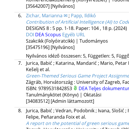
[35642007]
[Nyilvános]
6.
Zichar, Marianna ✉
;
Papp, Ildikó
Contribution of Artificial Intelligence (AI) to 
DESIGNS
8
:
5
pp. 1-18. Paper: 104 , 18 p.
(2024)
DOI
DEA
Scopus
Egyéb URL
Szakcikk (Folyóiratcikk) | Tudományos
[35475196]
[Nyilvános]
Nyilvános idéző összesen: 5, Független: 5, Függő:
7.
Jurica, Babić
;
Katarina, Mandarić
;
Mario, Petar
Kešelj
et al.
Green-Themed Serious Game Project Assignme
Zágráb, Horvátország :
University of Zagreb, Fa
ISBN:
9789531842853
DEA
Teljes dokument
Tanulmánykötet (Könyv) | Oktatási
[34083512]
[Admin láttamozott]
8.
Jurica, Babić
;
Vedran, Podobnik
;
Ivana, Slošić
;
Felipe, Peñaranda Foix
et al.
A report on the potential of green serious gam