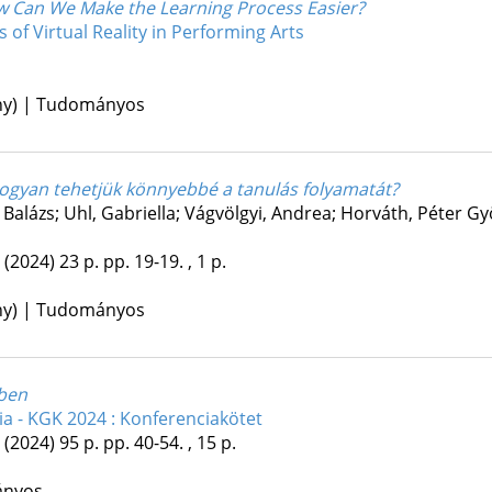
w Can We Make the Learning Process Easier?
 of Virtual Reality in Performing Arts
ény) | Tudományos
hogyan tehetjük könnyebbé a tanulás folyamatát?
, Balázs; Uhl, Gabriella; Vágvölgyi, Andrea; Horváth, Péter Gy
(2024)
23 p.
pp. 19-19. , 1 p.
ény) | Tudományos
sben
a - KGK 2024 : Konferenciakötet
(2024)
95 p.
pp. 40-54. , 15 p.
ányos