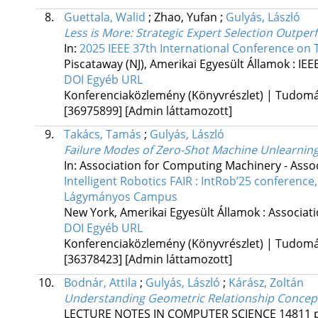
8.
Guettala, Walid
;
Zhao, Yufan
;
Gulyás, László
Less is More: Strategic Expert Selection Outpe
In:
2025 IEEE 37th International Conference on Too
Piscataway (NJ), Amerikai Egyesült Államok :
IEE
DOI
Egyéb URL
Konferenciaközlemény (Könyvrészlet) | Tudom
[36975899]
[Admin láttamozott]
9.
Takács, Tamás
;
Gulyás, László
Failure Modes of Zero-Shot Machine Unlearning
In: Association for Computing Machinery - Asso
Intelligent Robotics FAIR : IntRob’25 conferen
Lágymányos Campus
New York, Amerikai Egyesült Államok :
Associat
DOI
Egyéb URL
Konferenciaközlemény (Könyvrészlet) | Tudom
[36378423]
[Admin láttamozott]
10.
Bodnár, Attila
;
Gulyás, László
;
Kárász, Zoltán
Understanding Geometric Relationship Concept
LECTURE NOTES IN COMPUTER SCIENCE
14811