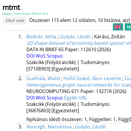
mtmt
Magyar Tudományos Művek Tára
Összesen 115 elem 12 oldalon, 10 listázva, a(z) 
Előző oldal
Me
1.
Bodnár, Attila
;
Gulyás, László
;
Kárász, Zoltán
2D shape dataset of proximity-based spatial re
DATA IN BRIEF
65
Paper: 112610
(2026)
DOI
WoS
Scopus
Szakcikk (Folyóiratcikk) | Tudományos
[37108903]
[Egyeztetett]
2.
Guettala, Walid
;
Holló-Szabó, Ákos Levente
;
Gu
Heterogeneous graph neural networks for scal
NEUROCOMPUTING
671
Paper: 132718
(2026)
DOI
WoS
Scopus
Egyéb URL
Szakcikk (Folyóiratcikk) | Tudományos
[36876803]
[Egyeztetett]
Nyilvános idéző összesen: 1, Független: 1, Függő:
3.
Aouragh, Massinissa
;
Gulyás, László