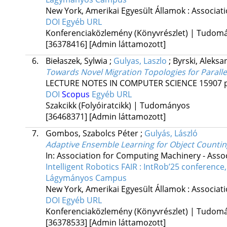
New York, Amerikai Egyesült Államok :
Associat
DOI
Egyéb URL
Konferenciaközlemény (Könyvrészlet) | Tudom
[36378416]
[Admin láttamozott]
6.
Biełaszek, Sylwia
;
Gulyas, Laszlo
;
Byrski, Aleksa
Towards Novel Migration Topologies for Paralle
LECTURE NOTES IN COMPUTER SCIENCE
15907
DOI
Scopus
Egyéb URL
Szakcikk (Folyóiratcikk) | Tudományos
[36468371]
[Admin láttamozott]
7.
Gombos, Szabolcs Péter
;
Gulyás, László
Adaptive Ensemble Learning for Object Countin
In: Association for Computing Machinery - Asso
Intelligent Robotics FAIR : IntRob’25 conferen
Lágymányos Campus
New York, Amerikai Egyesült Államok :
Associat
DOI
Egyéb URL
Konferenciaközlemény (Könyvrészlet) | Tudom
[36378533]
[Admin láttamozott]