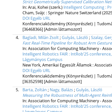
Strict Geometrically Supervised Calibration Ne
In: Arai, Kohei (szerk.)
Intelligent Computing : 
Cham, Svájc :
Springer Nature Switzerland
(2025
DOI
Egyéb URL
Konferenciaközlemény (Könyvrészlet) | Tudom
[36468366]
[Admin láttamozott]
4.
Bagladi, Milán Zsolt
;
Gulyás, László
;
Szalay, Ge
Fast Real-Time Pipeline for Robust Arm Gestur
In: Association for Computing Machinery - Asso
Intelligent Robotics FAIR : IntRob’25 conferen
Lágymányos Campus
New York, Amerikai Egyesült Államok :
Associat
DOI
Egyéb URL
Konferenciaközlemény (Könyvrészlet) | Tudom
[36352598]
[Admin láttamozott]
5.
Barta, Zoltán
;
Nagy, Balázs
;
Gulyás, László
Measuring the Robustness of Multi-Agent Reinf
In: Association for Computing Machinery - Asso
Intelligent Robotics FAIR : IntRob’25 conferen
Lágymányos Campus