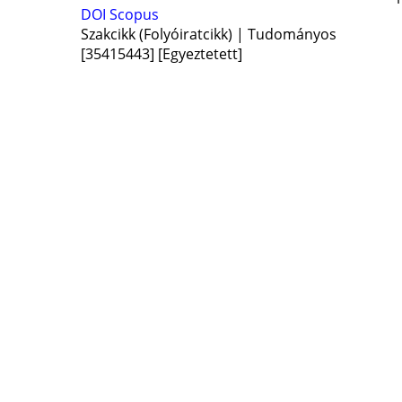
DOI
Scopus
Szakcikk (Folyóiratcikk) | Tudományos
[35415443]
[Egyeztetett]