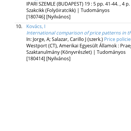
IPARI SZEMLE (BUDAPEST)
19
:
5
pp. 41-44. , 4 p.
Szakcikk (Folyóiratcikk) | Tudományos
[180746]
[Nyilvános]
10.
Kovács, I
International comparison of price patterns in 
In: Jorge, A; Salazar, Carillo J (szerk.)
Price polic
Westport (CT), Amerikai Egyesült Államok :
Prae
Szaktanulmány (Könyvrészlet) | Tudományos
[180414]
[Nyilvános]