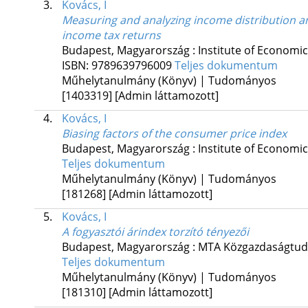
3.
Kovács, I
Measuring and analyzing income distribution a
income tax returns
Budapest, Magyarország :
Institute of Economi
ISBN:
9789639796009
Teljes dokumentum
Műhelytanulmány (Könyv) | Tudományos
[1403319]
[Admin láttamozott]
4.
Kovács, I
Biasing factors of the consumer price index
Budapest, Magyarország :
Institute of Economi
Teljes dokumentum
Műhelytanulmány (Könyv) | Tudományos
[181268]
[Admin láttamozott]
5.
Kovács, I
A fogyasztói árindex torzító tényezői
Budapest, Magyarország :
MTA Közgazdaságtud
Teljes dokumentum
Műhelytanulmány (Könyv) | Tudományos
[181310]
[Admin láttamozott]