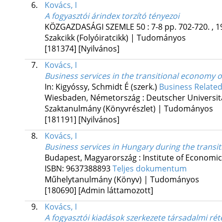
6.
Kovács, I
A fogyasztói árindex torzító tényezoi
KÖZGAZDASÁGI SZEMLE
50
:
7-8
pp. 702-720. , 1
Szakcikk (Folyóiratcikk) | Tudományos
[181374]
[Nyilvános]
7.
Kovács, I
Business services in the transitional economy 
In: Kigyóssy, Schmidt É (szerk.)
Business Related
Wiesbaden, Németország :
Deutscher Universit
Szaktanulmány (Könyvrészlet) | Tudományos
[181191]
[Nyilvános]
8.
Kovács, I
Business services in Hungary during the transit
Budapest, Magyarország :
Institute of Economi
ISBN:
9637388893
Teljes dokumentum
Műhelytanulmány (Könyv) | Tudományos
[180690]
[Admin láttamozott]
9.
Kovács, I
A fogyasztói kiadások szerkezete társadalmi rét