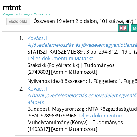
mtmt
Magyar Tudományos Művek Tára
Összesen 19 elem 2 oldalon, 10 listázva, a(z) 1
Előző oldal
Me
1.
Kovács, I
A jövedelemeloszlás és jövedelemegyenlőtlensé
STATISZTIKAI SZEMLE
89
:
3
pp. 294-312. , 19 p.
(
Teljes dokumentum
Matarka
Szakcikk (Folyóiratcikk) | Tudományos
[2749803]
[Admin láttamozott]
Nyilvános idéző összesen: 1, Független: 1, Függő:
2.
Kovács, I
A hazai jövedelemeloszlás és jövedelemegyenlő
alapján
Budapest, Magyarország :
MTA Közgazdaságtud
ISBN:
9789639796966
Teljes dokumentum
Műhelytanulmány (Könyv) | Tudományos
[1403317]
[Admin láttamozott]