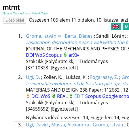
mtmt
Magyar Tudományos Művek Tára
Összesen 105 elem 11 oldalon, 10 listázva, a(z) 
Előző oldal
Me
1.
Groma, István ✉
;
Berta, Dénes
;
Sándli, Lóránt
Dislocation distribution near a wall within the
JOURNAL OF THE MECHANICS AND PHYSICS OF 
DOI
WoS
Scopus
arXiv
Szakcikk (Folyóiratcikk) | Tudományos
[37110328]
[Egyeztetett]
2.
Ugi, D.
;
Zoller, K.
;
Lukács, K.
;
Fogarassy, Z.
;
Gro
Irreversible evolution of dislocation pile-ups d
MATERIALS AND DESIGN
238
Paper: 112682 , 12
DOI
WoS
REAL
EDIT
Scopus
Google scho
Szakcikk (Folyóiratcikk) | Tudományos
[34555692]
[Egyeztetett]
Nyilvános idéző összesen: 14, Független: 14, Füg
3.
Ugi, David
;
Musza, Alexandra
;
Groma, Istvan
;