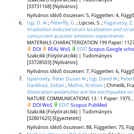
[33731168]
[Nyilvános]
Nyilvános idéző összesen: 5, Független: 4, Függő:
6.
Ugi, D. ✉
;
Péterffy, G.
;
Lipcsei, S.
;
Fogarassy, Z.
Irradiation-induced strain localization and st
concurrent acoustic emission experiments
MATERIALS CHARACTERIZATION
199
Paper: 1127
DOI
REAL
WoS
EDIT
Scopus
Google scho
Szakcikk (Folyóiratcikk) | Tudományos
[33728503]
[Nyilvános]
Nyilvános idéző összesen: 7, Független: 6, Függő:
7.
Ispanovity, Peter Dusan ✉
;
Ugi, David ✉
;
Peter
Dankhazi, Zoltan
;
Mathis, Kristian
;
Chmelik, Fr
Dislocation avalanches are like earthquakes on
NATURE COMMUNICATIONS
13
:
1
Paper: 1975 ,
DOI
WoS
EDIT
Scopus
PubMed
Szakcikk (Folyóiratcikk) | Tudományos
[32801625]
[Egyeztetett]
Nyilvános idéző összesen: 88, Független: 75, Füg