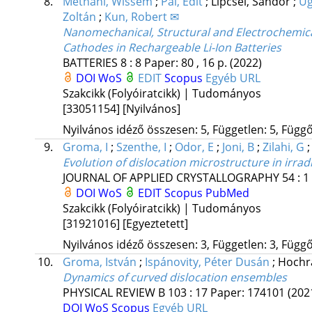
8.
Methani, Wissem
;
Pál, Edit
;
Lipcsei, Sándor
;
Ug
Zoltán
;
Kun, Robert ✉
Nanomechanical, Structural and Electrochemica
Cathodes in Rechargeable Li-Ion Batteries
BATTERIES
8
:
8
Paper: 80 , 16 p.
(2022)
DOI
WoS
EDIT
Scopus
Egyéb URL
Szakcikk (Folyóiratcikk) | Tudományos
[33051154]
[Nyilvános]
Nyilvános idéző összesen: 5, Független: 5, Függő:
9.
Groma, I
;
Szenthe, I
;
Odor, E
;
Joni, B
;
Zilahi, G
Evolution of dislocation microstructure in irrad
JOURNAL OF APPLIED CRYSTALLOGRAPHY
54
:
1
DOI
WoS
EDIT
Scopus
PubMed
Szakcikk (Folyóiratcikk) | Tudományos
[31921016]
[Egyeztetett]
Nyilvános idéző összesen: 3, Független: 3, Függő:
10.
Groma, István
;
Ispánovity, Péter Dusán
;
Hochr
Dynamics of curved dislocation ensembles
PHYSICAL REVIEW B
103
:
17
Paper: 174101
(202
DOI
WoS
Scopus
Egyéb URL