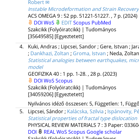
Robert ✉
Instable Microdeformation and Strain Recover
ACS OMEGA
9
:
52
pp. 51221-51227. , 7 p.
(2024)
DOI
WoS
EDIT
Scopus
PubMed
Szakcikk (Folyóiratcikk) | Tudományos
[35649585]
[Egyeztetett]
4.
Kuki, Andras
;
Lipcsei, Sandor
;
Gere, Istvan
;
Jar
;
Dankhazi, Zoltan
;
Groma, Istvan
;
Neda, Zolta
Statistical analogies between earthquakes, mic
model
GEOFIZIKA
40
:
1
pp. 1-28. , 28 p.
(2023)
DOI
WoS
Scopus
Szakcikk (Folyóiratcikk) | Tudományos
[34059206]
[Egyeztetett]
Nyilvános idéző összesen: 5, Független: 1, Függő:
5.
Lipcsei, Sándor
;
Kalácska, Szilvia
;
Ispánovity, P
Statistical properties of fractal type dislocation
PHYSICAL REVIEW MATERIALS
7
:
3
Paper: 033604
DOI
REAL
WoS
Scopus
Google scholar
Szakcikk (Folyóiratcikk) | Tudományos