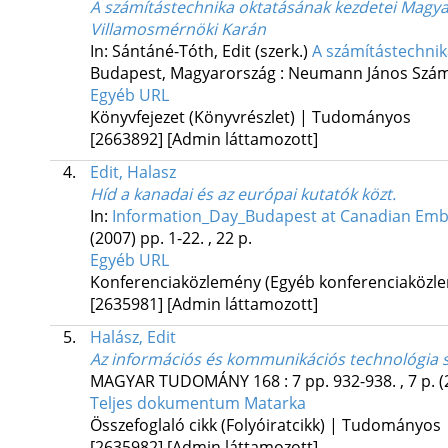
A számítástechnika oktatásának kezdetei Magy
Villamosmérnöki Karán
In: Sántáné-Tóth, Edit (szerk.)
A számítástechnik
Budapest, Magyarország :
Neumann János Számí
Egyéb URL
Könyvfejezet (Könyvrészlet) | Tudományos
[2663892]
[Admin láttamozott]
4.
Edit, Halasz
Híd a kanadai és az európai kutatók közt.
In:
Information_Day_Budapest at Canadian Em
(2007)
pp. 1-22. , 22 p.
Egyéb URL
Konferenciaközlemény (Egyéb konferenciaköz
[2635981]
[Admin láttamozott]
5.
Halász, Edit
Az információs és kommunikációs technológia s
MAGYAR TUDOMÁNY
168
:
7
pp. 932-938. , 7 p.
(
Teljes dokumentum
Matarka
Összefoglaló cikk (Folyóiratcikk) | Tudományos
[2635982]
[Admin láttamozott]