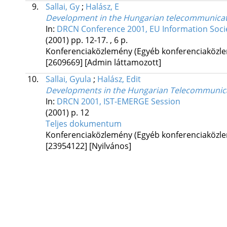
9.
Sallai, Gy
;
Halász, E
Development in the Hungarian telecommunicati
In:
DRCN Conference 2001, EU Information Soci
(2001)
pp. 12-17. , 6 p.
Konferenciaközlemény (Egyéb konferenciaköz
[2609669]
[Admin láttamozott]
10.
Sallai, Gyula
;
Halász, Edit
Developments in the Hungarian Telecommunicat
In:
DRCN 2001, IST-EMERGE Session
(2001)
p. 12
Teljes dokumentum
Konferenciaközlemény (Egyéb konferenciaköz
[23954122]
[Nyilvános]