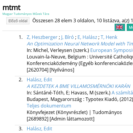
mtmt
Magyar Tudományos Művek Tára
Összesen 28 elem 3 oldalon, 10 listázva, a(z) 1
Előző oldal
Me
1.
Z, Heszberger
;
J, Bíró
;
E, Halász
;
T, Henk
An Optimization Neural Network Model with T
In: Michel, Verleysen (szerk.)
European Symposiu
Louvain-la-Neuve, Belgium :
Université Catholiq
Konferenciaközlemény (Egyéb konferenciaköz
[2620704]
[Nyilvános]
2.
Halász, Edit
A KEZDETEK A BME VILLAMOSMÉRNÖKI KARÁN
In: Sántáné-Tóth, E; Havass, M (szerk.)
A számítá
Budapest, Magyarország :
Typotex Kiadó
,
(2012
Teljes dokumentum
Könyvfejezet (Könyvrészlet) | Tudományos
[2689892]
[Admin láttamozott]
3.
Halász, Edit