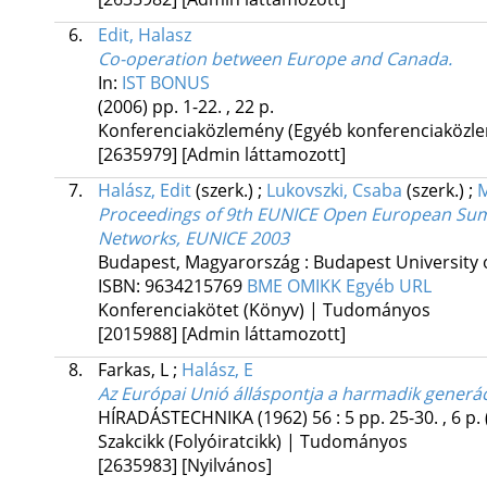
6.
Edit, Halasz
Co-operation between Europe and Canada.
In:
IST BONUS
(2006)
pp. 1-22. , 22 p.
Konferenciaközlemény (Egyéb konferenciaköz
[2635979]
[Admin láttamozott]
7.
Halász, Edit
(szerk.)
;
Lukovszki, Csaba
(szerk.)
;
M
Proceedings of 9th EUNICE Open European Su
Networks, EUNICE 2003
Budapest, Magyarország :
Budapest University
ISBN:
9634215769
BME OMIKK
Egyéb URL
Konferenciakötet (Könyv) | Tudományos
[2015988]
[Admin láttamozott]
8.
Farkas, L
;
Halász, E
Az Európai Unió álláspontja a harmadik generá
HÍRADÁSTECHNIKA (1962)
56
:
5
pp. 25-30. , 6 p.
Szakcikk (Folyóiratcikk) | Tudományos
[2635983]
[Nyilvános]