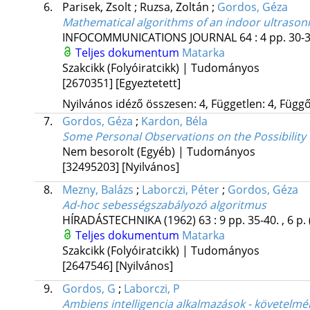
6.
Parisek, Zsolt
;
Ruzsa, Zoltán
;
Gordos, Géza
Mathematical algorithms of an indoor ultrasoni
INFOCOMMUNICATIONS JOURNAL
64
:
4
pp. 30-3
Teljes dokumentum
Matarka
Szakcikk (Folyóiratcikk) | Tudományos
[2670351]
[Egyeztetett]
Nyilvános idéző összesen: 4, Független: 4, Függő:
7.
Gordos, Géza
;
Kardon, Béla
Some Personal Observations on the Possibility
Nem besorolt (Egyéb) | Tudományos
[32495203]
[Nyilvános]
8.
Mezny, Balázs
;
Laborczi, Péter
;
Gordos, Géza
Ad-hoc sebességszabályozó algoritmus
HÍRADÁSTECHNIKA (1962)
63
:
9
pp. 35-40. , 6 p.
Teljes dokumentum
Matarka
Szakcikk (Folyóiratcikk) | Tudományos
[2647546]
[Nyilvános]
9.
Gordos, G
;
Laborczi, P
Ambiens intelligencia alkalmazások - követelm