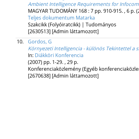
Ambient Intelligence Requirements for Infoco
MAGYAR TUDOMÁNY
168
:
7
pp. 910-915. , 6 p.
(
Teljes dokumentum
Matarka
Szakcikk (Folyóiratcikk) | Tudományos
[2630513]
[Admin láttamozott]
10.
Gordos, G
Környezeti Intelligencia - különös Tekintettel 
In:
Diákköri Konferencia
(2007)
pp. 1-29. , 29 p.
Konferenciaközlemény (Egyéb konferenciaköz
[2670638]
[Admin láttamozott]