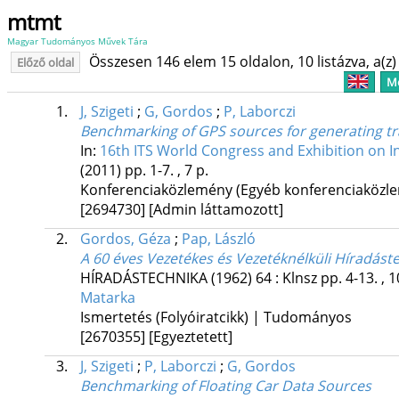
mtmt
Magyar Tudományos Művek Tára
Összesen 146 elem 15 oldalon, 10 listázva, a(z) 
Előző oldal
Me
1.
J, Szigeti
;
G, Gordos
;
P, Laborczi
Benchmarking of GPS sources for generating tra
In:
16th ITS World Congress and Exhibition on I
(2011)
pp. 1-7. , 7 p.
Konferenciaközlemény (Egyéb konferenciaköz
[2694730]
[Admin láttamozott]
2.
Gordos, Géza
;
Pap, László
A 60 éves Vezetékes és Vezetéknélküli Híradást
HÍRADÁSTECHNIKA (1962)
64
:
Klnsz
pp. 4-13. , 
Matarka
Ismertetés (Folyóiratcikk) | Tudományos
[2670355]
[Egyeztetett]
3.
J, Szigeti
;
P, Laborczi
;
G, Gordos
Benchmarking of Floating Car Data Sources