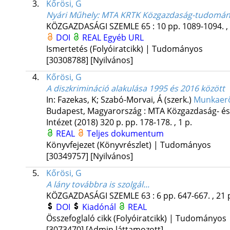
3.
Kőrösi, G
Nyári Műhely
: MTA KRTK Közgazdaság-tudományi
KÖZGAZDASÁGI SZEMLE
65
:
10
pp. 1089-1094. ,
DOI
REAL
Egyéb URL
Ismertetés (Folyóiratcikk) | Tudományos
[30308788]
[Nyilvános]
4.
Kőrösi, G
A diszkrimináció alakulása 1995 és 2016 között
In: Fazekas, K; Szabó-Morvai, Á (szerk.)
Munkaerő
Budapest, Magyarország :
MTA Közgazdaság- és
Intézet
(2018)
320 p.
pp. 178-178. , 1 p.
REAL
Teljes dokumentum
Könyvfejezet (Könyvrészlet) | Tudományos
[30349757]
[Nyilvános]
5.
Kőrösi, G
A lány továbbra is szolgál...
KÖZGAZDASÁGI SZEMLE
63
:
6
pp. 647-667. , 21 
DOI
Kiadónál
REAL
Összefoglaló cikk (Folyóiratcikk) | Tudományos
[3073470]
[Admin láttamozott]