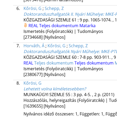
6.
Kőrösi, G
;
Schepp, Z
Doktoranduszhallgatók II. Nyári Műhelye
: MKE-P
KÖZGAZDASÁGI SZEMLE
61
:
9
pp. 1065-1074. , 
REAL
Teljes dokumentum
Matarka
Ismertetés (Folyóiratcikk) | Tudományos
[2734668]
[Nyilvános]
7.
Horváth, Á
;
Kőrösi, G
;
Schepp, Z
Doktoranduszhallgatók Nyári Műhelye
: MKE-PTE
KÖZGAZDASÁGI SZEMLE
60
:
7-8
pp. 903-911. , 9
REAL
Teljes dokumentum
Teljes dokumentum
M
Ismertetés (Folyóiratcikk) | Tudományos
[2380677]
[Nyilvános]
8.
Kőrösi, G
Lehetett volna kíméletesebben?
MUNKAÜGYI SZEMLE
55
:
3
pp. 4-5. , 2 p.
(2011)
Hozzászólás, helyreigazítás (Folyóiratcikk) | T
[1639655]
[Nyilvános]
Nyilvános idéző összesen: 1, Független: 1, Függő: