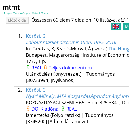
mtmt
Magyar Tudományos Művek Tára
Összesen 66 elem 7 oldalon, 10 listázva, a(z) 1
Előző oldal
Me
1.
Kőrösi, G
Labour market discrimination, 1995–2016
In: Fazekas, K; Szabó-Morvai, Á (szerk.)
The Hung
Budapest, Magyarország :
Institute of Economi
177. , 1 p.
REAL
Teljes dokumentum
Utánközlés (Könyvrészlet) | Tudományos
[30733994]
[Nyilvános]
2.
Kőrösi, G
Nyári Műhely. MTA Közgazdaság-tudományi Intéz
KÖZGAZDASÁGI SZEMLE
65
:
3
pp. 325-334. , 10 
DOI
Kiadónál
REAL
Ismertetés (Folyóiratcikk) | Tudományos
[3345200]
[Admin láttamozott]